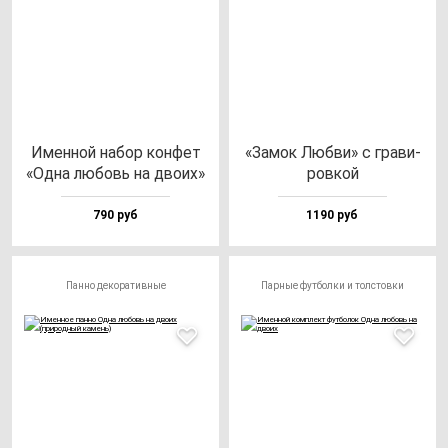
Имен­ной на­бор кон­фет
«Замок Люб­ви» с гра­ви­
«Одна лю­бовь на дво­их»
ров­кой
790 руб
1190 руб
Панно декоративные
Парные футболки и толстовки