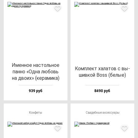
Имен­ное нас­толь­ное
Ком­плект ха­ла­тов с вы­
пан­но «Одна лю­бовь
шив­кой Boss (бе­лые)
на дво­их» (ке­ра­ми­ка)
939 руб
8490 руб
Конфеты
Свадебные аксессуары