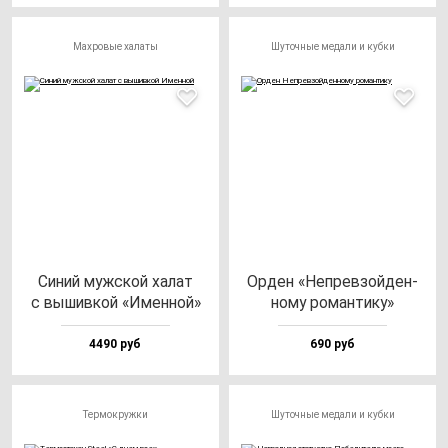
Махровые халаты
Шуточные медали и кубки
Синий муж­ской ха­лат
Орден «Неп­рев­зой­ден­
с вы­шив­кой «Имен­ной»
но­му ро­ман­ти­ку»
4490 руб
690 руб
Термокружки
Шуточные медали и кубки