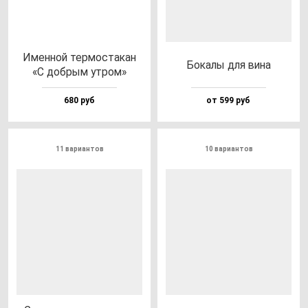
Имен­ной тер­мос­та­кан
Бока­лы для ви­на
«С доб­рым ут­ром»
680 руб
от 599 руб
11 вариантов
10 вариантов