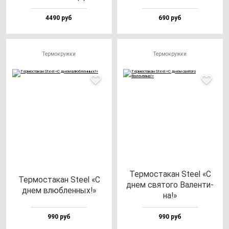
4490 руб
690 руб
Термокружки
Термокружки
Тер­мос­та­кан Ste­el «С
Тер­мос­та­кан Ste­el «С
днем свя­то­го Вален­ти­
днем влюб­лен­ных!»
на!»
990 руб
990 руб