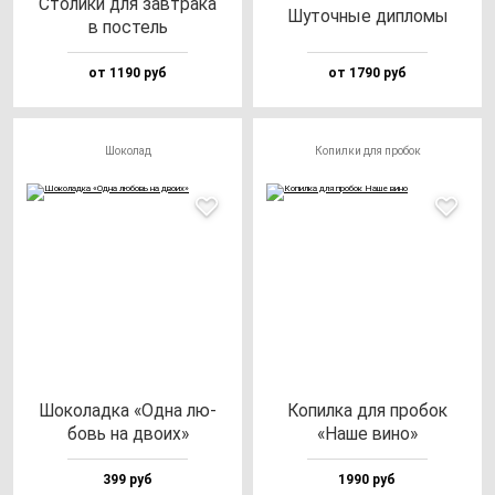
Сто­ли­ки для зав­тра­ка
Шуточ­ные дип­ло­мы
в пос­тель
от 1190 руб
от 1790 руб
Шоколад
Копилки для пробок
Шоко­лад­ка «Одна лю­
Копил­ка для про­бок
бовь на дво­их»
«Наше ви­но»
399 руб
1990 руб