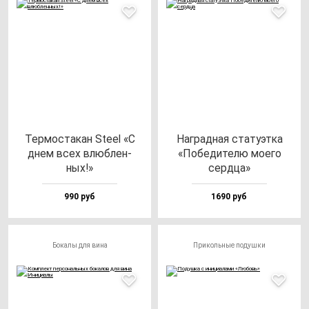
Тер­мос­та­кан Ste­el «С
Наг­рад­ная ста­ту­эт­ка
днем всех влюб­лен­
«Побе­ди­те­лю мо­его
ных!»
сер­дца»
990 руб
1690 руб
Бокалы для вина
Прикольные подушки