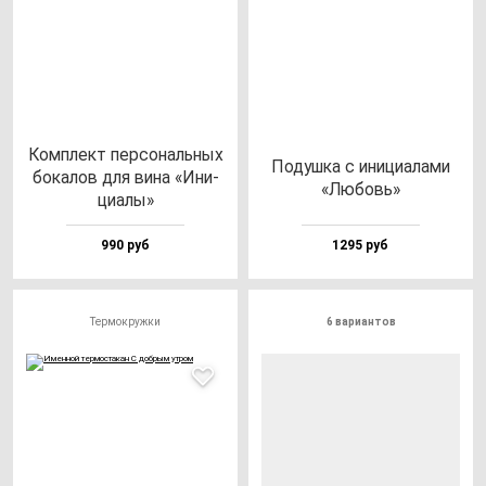
Ком­плект пер­со­наль­ных
Подуш­ка с ини­ци­ала­ми
бо­ка­лов для ви­на «Ини­
«Любовь»
ци­алы»
990 руб
1295 руб
Термокружки
6 вариантов