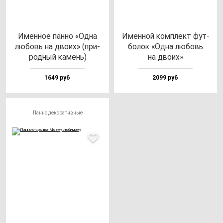
Имен­ное пан­но «Одна
Имен­ной ком­плект фут­
лю­бовь на дво­их» (при­
бо­лок «Одна лю­бовь
род­ный ка­мень)
на дво­их»
1649 руб
2099 руб
Панно декоративные