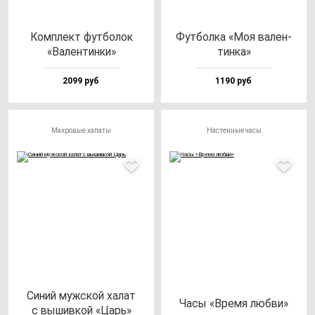
Ком­плект фут­бо­лок
Фут­бол­ка «Моя ва­лен­
«Вален­тин­ки»
тин­ка»
2099 руб
1190 руб
Махровые халаты
Настенные часы
Синий муж­ской ха­лат
Часы «Вре­мя люб­ви»
с вы­шив­кой «Царь»