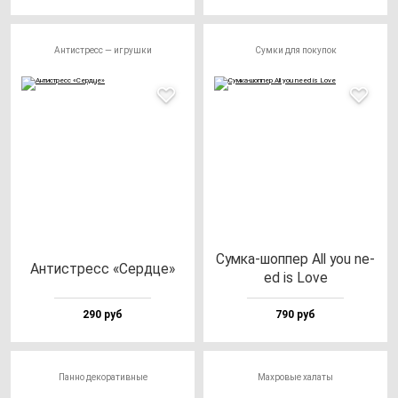
Антистресс — игрушки
Сумки для покупок
Сум­ка-шоп­пер All you ne­
Антис­тресс «Сер­дце»
ed is Love
290 руб
790 руб
Панно декоративные
Махровые халаты