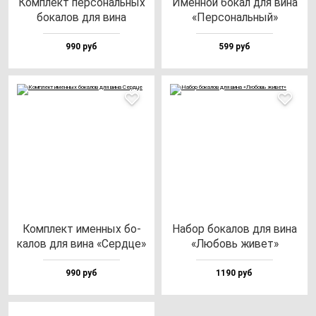
Ком­плект пер­со­наль­ных
Имен­ной бо­кал для ви­на
бо­ка­лов для ви­на
«Пер­со­наль­ный»
990 руб
599 руб
Ком­плект имен­ных бо­
Набор бо­ка­лов для ви­на
ка­лов для ви­на «Сер­дце»
«Любовь жи­вет»
990 руб
1190 руб