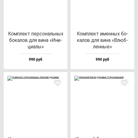
Ком­плект пер­со­наль­ных
Ком­плект имен­ных бо­
бо­ка­лов для ви­на «Ини­
ка­лов для ви­на «Влюб­
ци­алы»
лен­ные»
990 руб
990 руб