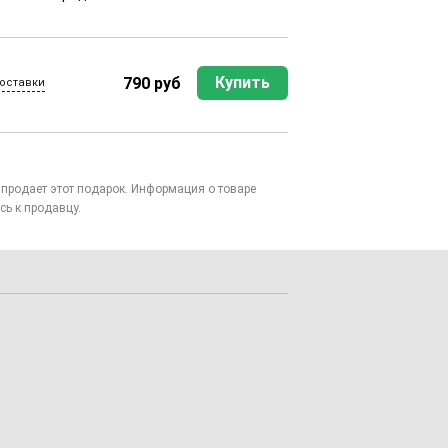
Купить
790 руб
оставки
то продает этот подарок. Информация о товаре
сь к продавцу.