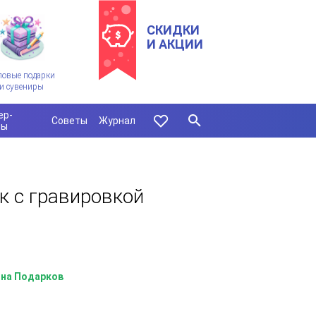
СКИДКИ
И АКЦИИ
ловые подарки
и сувениры
ер-
Советы
Журнал
сы
к с гравировкой
на Подарков