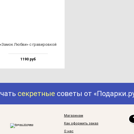
«Замок Люб­ви» с гра­ви­ров­кой
1190 руб
учать
секретные
советы от «Подарки.р
Магазинам
Как оформить заказ
О нас