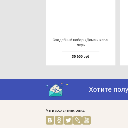
Сва­деб­ный на­бор «Дама и ка­ва­
лер»
30 600 руб
Хотите пол
Мы в социальных сетях: