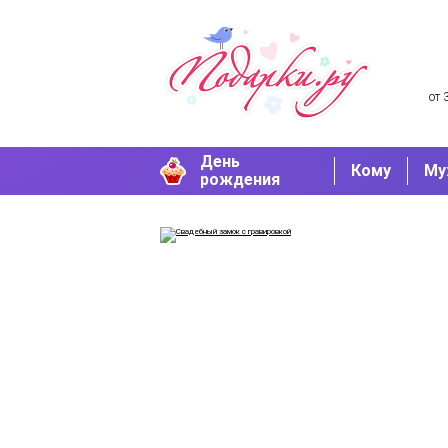
от 
День
Кому
Му
рождения