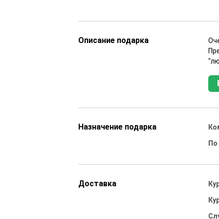
Описание подарка
Оч
Пр
"лю
Назначение подарка
Ко
По
Доставка
Ку
Ку
Сл