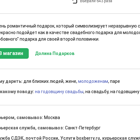
Выбрали 643 раза
ень романтичный подарок, который символизирует неразрывную с
екрасно подойдет как в качестве свадебного подарка для молодож
бовного" подарка для своей второй половинки.
В магазин
Долина Подарков
му дарить:
для близких людей, жене,
молодоженам
, паре
 какому поводу:
на годовщину свадьбы
, на свадьбу, на годовщину
рьером, самовывоз:
Москва
рьерская служба, самовывоз:
Санкт-Петербург
ужба СДЭК, почтой России, Услуги boxberry.ru, курьерская служ