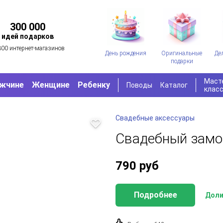
300 000
идей подарков
300 интернет-магазинов
День рождения
Оригинальные
Де
подарки
Маст
жчине
Женщине
Ребенку
Поводы
Каталог
клас
Свадебные аксессуары
Свадебный замо
790
руб
Подробнее
Доли