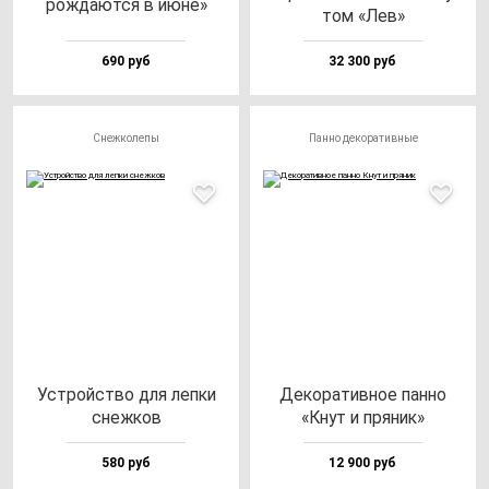
рож­да­ют­ся в июне»
том «Лев»
690 руб
32 300 руб
Снежколепы
Панно декоративные
Устрой­ство для леп­ки
Деко­ра­тив­ное пан­но
снеж­ков
«Кнут и пря­ник»
580 руб
12 900 руб