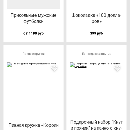
При­коль­ные муж­ские
Шоко­лад­ка «100 дол­ла­
фут­бол­ки
ров»
от 1190 руб
399 руб
Пивные кружки
Панно декоративные
Пода­роч­ный на­бор "Кнут
Пив­ная круж­ка «Коро­ли
и пря­ник" на пан­но с кну­