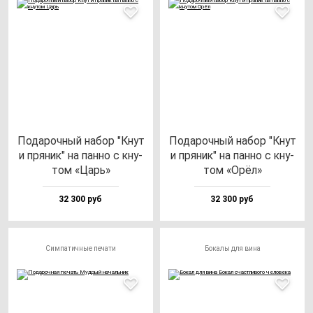
Пода­роч­ный на­бор "Кнут
Пода­роч­ный на­бор "Кнут
и пря­ник" на пан­но с кну­
и пря­ник" на пан­но с кну­
том «Царь»
том «Орёл»
32 300 руб
32 300 руб
Симпатичные печати
Бокалы для вина