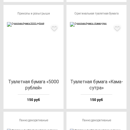
Приколы и розыгрыши
Оригинальная туалетная бумага
Туалет­ная бу­ма­га «5000
Туалет­ная бу­ма­га «Кама­
руб­лей»
сут­ра»
150 руб
150 руб
Панно декоративные
Панно декоративные