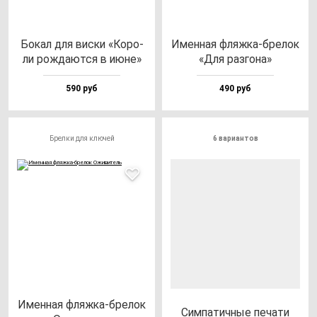
Бокал для вис­ки «Коро­
Имен­ная фляж­ка-бре­лок
ли рож­да­ют­ся в июне»
«Для раз­го­на»
590 руб
490 руб
Брелки для ключей
6 вариантов
Имен­ная фляж­ка-бре­лок
Сим­па­тич­ные пе­ча­ти