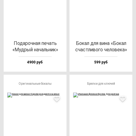
Пода­роч­ная пе­чать
Бокал для ви­на «Бокал
«Муд­рый на­чаль­ник»
счас­тли­во­го че­ло­ве­ка»
4900 руб
599 руб
Оригинальные бокалы
Брелки для ключей