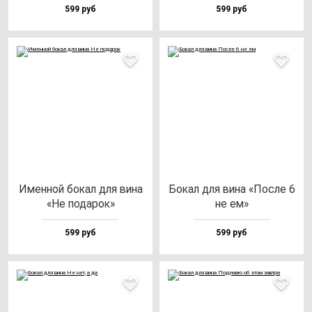
599 руб
599 руб
Имен­ной бо­кал для ви­на
Бокал для ви­на «Пос­ле 6
«Не по­да­рок»
не ем»
599 руб
599 руб