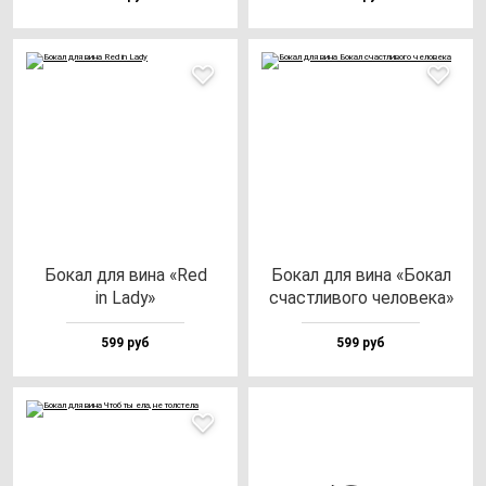
Бокал для ви­на «Red
Бокал для ви­на «Бокал
in Lady»
счас­тли­во­го че­ло­ве­ка»
599 руб
599 руб