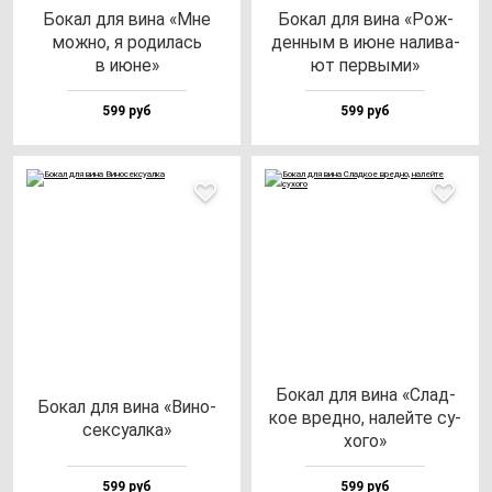
Бокал для ви­на «Мне
Бокал для ви­на «Рож­
мож­но, я ро­ди­лась
ден­ным в июне на­ли­ва­
в июне»
ют пер­вы­ми»
599 руб
599 руб
Бокал для ви­на «Слад­
Бокал для ви­на «Вино­
кое вред­но, на­лей­те су­
сек­су­ал­ка»
хо­го»
599 руб
599 руб