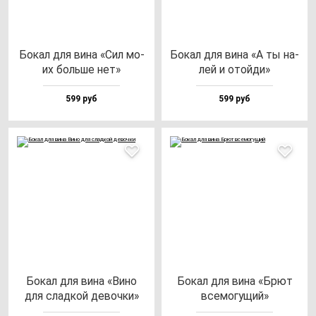
Бокал для ви­на «Сил мо­
Бокал для ви­на «А ты на­
их боль­ше нет»
лей и отой­ди»
599 руб
599 руб
Бокал для ви­на «Вино
Бокал для ви­на «Брют
для слад­кой де­воч­ки»
все­мо­гу­щий»