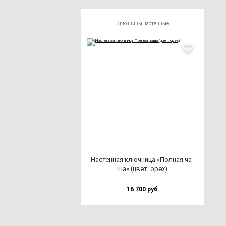
Ключницы настенные
Нас­тен­ная ключ­ни­ца «Пол­ная ча­
ша» (цвет: орех)
16 700 руб