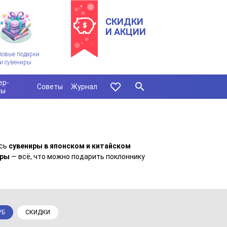
СКИДКИ
И АКЦИИ
ловые подарки
и сувениры
ер-
Советы
Журнал
сы
есь
сувениры в японском и китайском
гры
— всё, что можно подарить поклоннику
УБ
СКИДКИ