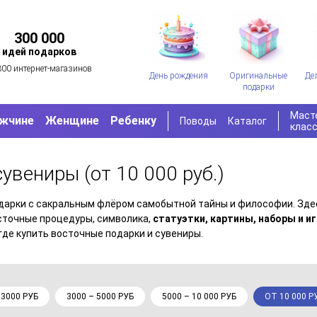
300 000
идей подарков
300 интернет-магазинов
День рождения
Оригинальные
Де
подарки
Маст
жчине
Женщине
Ребенку
Поводы
Каталог
клас
 сувениры
(от 10 000 руб.)
одарки с сакральным флёром самобытной тайны и философии. Зд
осточные процедуры, символика,
статуэтки, картины, наборы и и
где купить восточные подарки и сувениры.
 3000 РУБ
3000 – 5000 РУБ
5000 – 10 000 РУБ
ОТ 10 000 Р