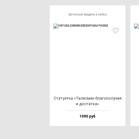
Шуточные медали и кубки
Ста­ту­эт­ка «Талис­ман бла­го­по­лу­чия
и дос­тат­ка»
1090 руб