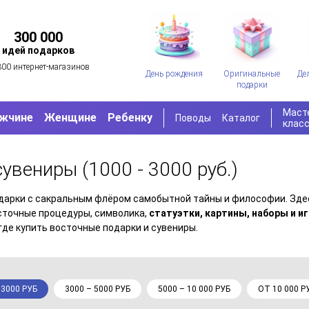
300 000
идей подарков
300 интернет-магазинов
День рождения
Оригинальные
Де
подарки
Маст
жчине
Женщине
Ребенку
Поводы
Каталог
клас
 сувениры
(1000 - 3000 руб.)
одарки с сакральным флёром самобытной тайны и философии. Зд
осточные процедуры, символика,
статуэтки, картины, наборы и и
где купить восточные подарки и сувениры.
 3000 РУБ
3000 – 5000 РУБ
5000 – 10 000 РУБ
ОТ 10 000 Р