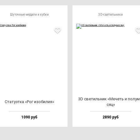
Шуточные медали и кубки
3D-светильники
3D све­тиль­ник «Мечеть и по­лу­м
Ста­ту­эт­ка «Рог изо­би­лия»
сяц»
1090 руб
2890 руб