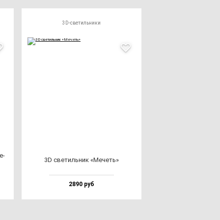
3D-светильники
е­
3D све­тиль­ник «Мечеть»
2890 руб