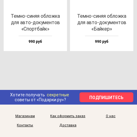
Тем­но-си­няя об­лож­ка
Тем­но-си­няя об­лож­ка
для ав­то-до­ку­мен­тов
для ав­то-до­ку­мен­тов
«Спор­тбайк»
«Бай­кер»
990 руб
990 руб
Хотите получать
секретные
ПОДПИШИТЕСЬ
советы от «Подарки.ру»?
Магазинам
Как оформить заказ
О нас
Контакты
Доставка