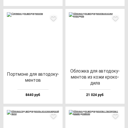
Облож­ка для ав­то­до­ку­
Пор­тмо­не для ав­то­до­ку­
мен­тов из ко­жи кро­ко­
мен­тов
ди­ла
8440 руб
21 024 руб