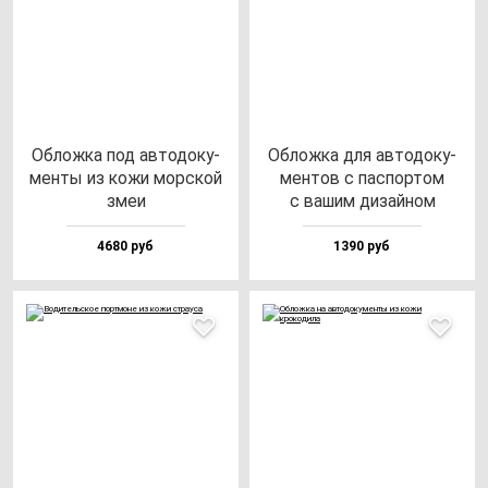
Облож­ка под ав­то­до­ку­
Облож­ка для ав­то­до­ку­
мен­ты из ко­жи мор­ской
мен­тов с пас­пор­том
змеи
с ва­шим ди­зай­ном
4680 руб
1390 руб