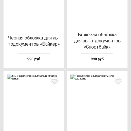
Беже­вая об­лож­ка
Чер­ная об­лож­ка для ав­
для ав­то-до­ку­мен­тов
то­до­ку­мен­тов «Бай­кер»
«Спор­тбайк»
990 руб
990 руб