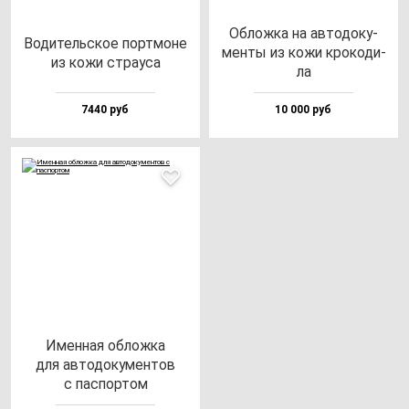
Облож­ка на ав­то­до­ку­
Води­тель­ское пор­тмо­не
мен­ты из ко­жи кро­ко­ди­
из ко­жи стра­уса
ла
7440 руб
10 000 руб
Имен­ная об­лож­ка
для ав­то­до­ку­мен­тов
с пас­пор­том