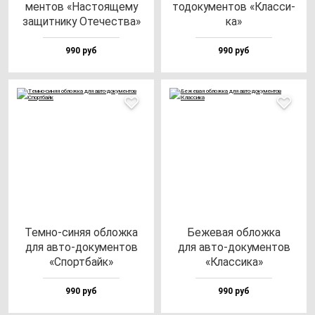
мен­тов «Нас­то­яще­му
то­до­ку­мен­тов «Клас­си­
за­щит­ни­ку Оте­чес­тва»
ка»
990 руб
990 руб
Тем­но-си­няя об­лож­ка
Беже­вая об­лож­ка
для ав­то-до­ку­мен­тов
для ав­то-до­ку­мен­тов
«Спор­тбайк»
«Клас­си­ка»
990 руб
990 руб