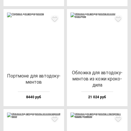
Облож­ка для ав­то­до­ку­
Пор­тмо­не для ав­то­до­ку­
мен­тов из ко­жи кро­ко­
мен­тов
ди­ла
8440 руб
21 024 руб