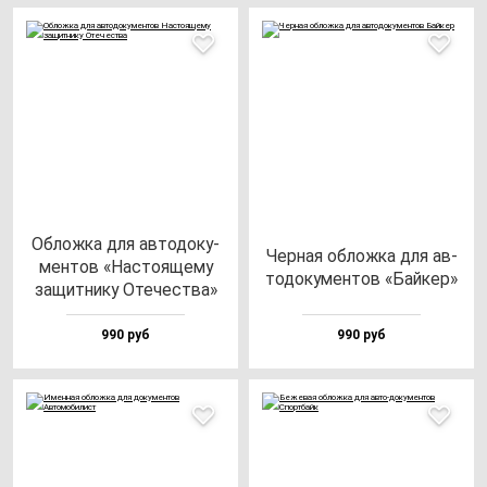
Облож­ка для ав­то­до­ку­
Чер­ная об­лож­ка для ав­
мен­тов «Нас­то­яще­му
то­до­ку­мен­тов «Бай­кер»
за­щит­ни­ку Оте­чес­тва»
990 руб
990 руб