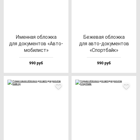
Имен­ная об­лож­ка
Беже­вая об­лож­ка
для до­ку­мен­тов «Авто­
для ав­то-до­ку­мен­тов
мо­би­лист»
«Спор­тбайк»
990 руб
990 руб