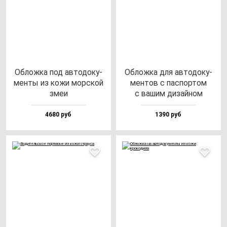
Облож­ка под ав­то­до­ку­
Облож­ка для ав­то­до­ку­
мен­ты из ко­жи мор­ской
мен­тов с пас­пор­том
змеи
с ва­шим ди­зай­ном
4680 руб
1390 руб