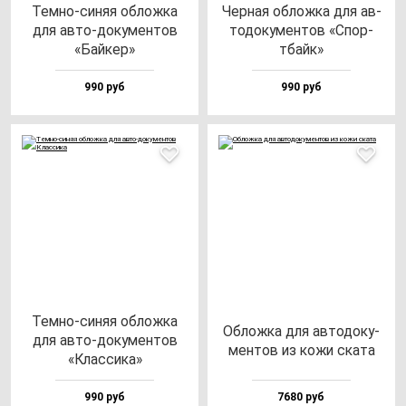
Тем­но-си­няя об­лож­ка
Чер­ная об­лож­ка для ав­
для ав­то-до­ку­мен­тов
то­до­ку­мен­тов «Спор­
«Бай­кер»
тбайк»
990 руб
990 руб
Тем­но-си­няя об­лож­ка
Облож­ка для ав­то­до­ку­
для ав­то-до­ку­мен­тов
мен­тов из ко­жи ска­та
«Клас­си­ка»
990 руб
7680 руб