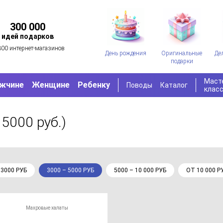
300 000
идей подарков
300 интернет-магазинов
День рождения
Оригинальные
Де
подарки
Маст
жчине
Женщине
Ребенку
Поводы
Каталог
клас
 5000 руб.)
 3000 РУБ
3000 – 5000 РУБ
5000 – 10 000 РУБ
ОТ 10 000 Р
Махровые халаты