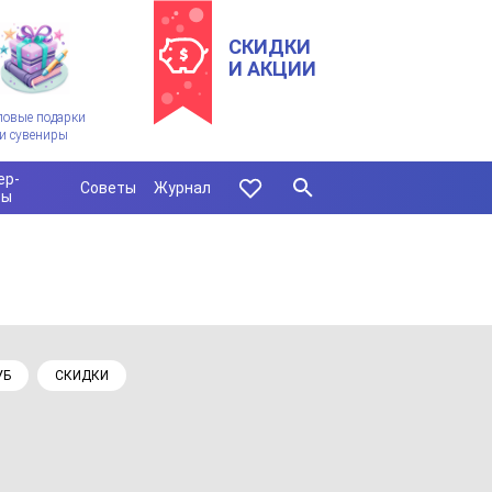
СКИДКИ
И АКЦИИ
ловые подарки
и сувениры
ер-
Советы
Журнал
сы
УБ
СКИДКИ