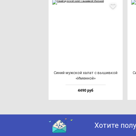
Синий муж­ской ха­лат с вы­шив­кой
С
«Имен­ной»
4490 руб
Хотите пол