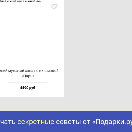
иний муж­ской ха­лат с вы­шив­кой
«Царь»
4490 руб
учать
секретные
советы от «Подарки.р