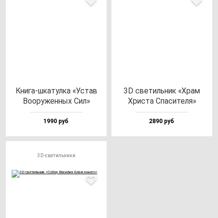
Кни­га-шка­тул­ка «Устав
3D све­тиль­ник «Храм
Воору­жен­ных Сил»
Хрис­та Спа­си­те­ля»
1990 руб
2890 руб
3D-светильники