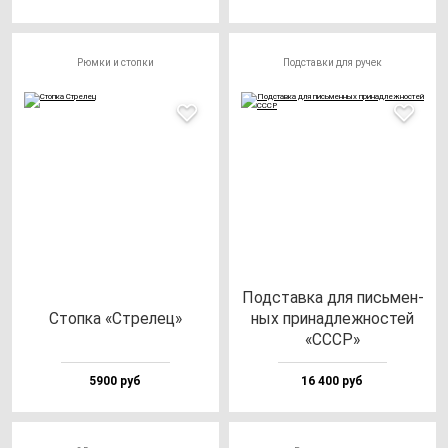
Рюмки и стопки
Подставки для ручек
Под­став­ка для пись­мен­
Стоп­ка «Стре­лец»
ных при­над­леж­нос­тей
«СССР»
5900 руб
16 400 руб