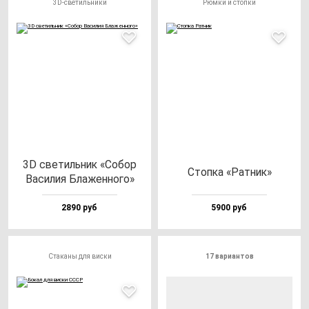
3D-светильники
Рюмки и стопки
3D све­тиль­ник «Собор
Стоп­ка «Рат­ник»
Васи­лия Бла­жен­но­го»
2890 руб
5900 руб
Стаканы для виски
17 вариантов