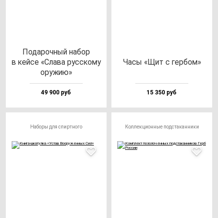
Пода­роч­ный на­бор
в кей­се «Сла­ва рус­ско­му
Часы «Щит с гер­бом»
ору­жию»
49 900 руб
15 350 руб
Наборы для спиртного
Коллекционные подстаканники