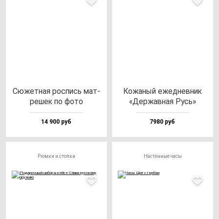
Сюжет­ная рос­пись мат­
Кожа­ный ежед­нев­ник
ре­шек по фо­то
«Дер­жав­ная Русь»
14 900 руб
7980 руб
Рюмки и стопки
Настенные часы