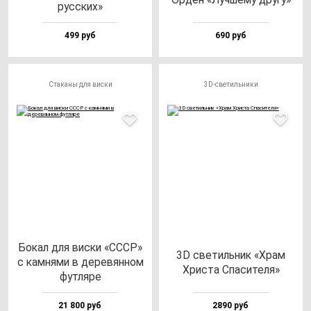
рус­ских»
499 руб
690 руб
Стаканы для виски
3D-светильники
Бокал для вис­ки «СССР»
3D све­тиль­ник «Храм
с кам­ня­ми в де­ре­вян­ном
Хрис­та Спа­си­те­ля»
фут­ля­ре
21 800 руб
2890 руб