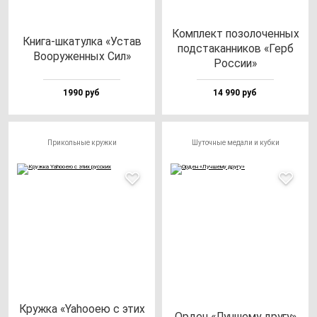
Ком­плект по­зо­ло­чен­ных
Кни­га-шка­тул­ка «Устав
под­ста­кан­ни­ков «Герб
Воору­жен­ных Сил»
Рос­сии»
1990 руб
14 990 руб
Прикольные кружки
Шуточные медали и кубки
Круж­ка «Yaho­oею с этих
Орден «Луч­ше­му дру­гу»