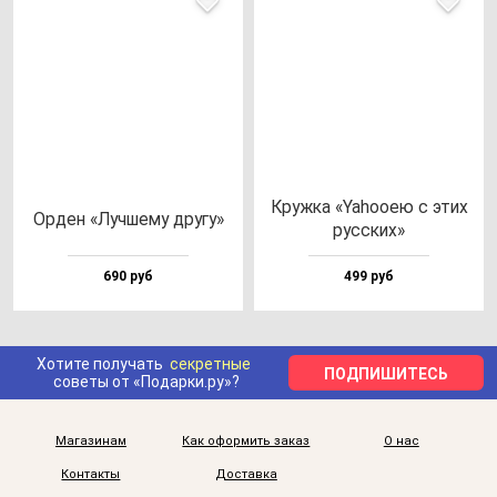
Круж­ка «Yaho­oею с этих
Орден «Луч­ше­му дру­гу»
рус­ских»
690 руб
499 руб
Хотите получать
секретные
ПОДПИШИТЕСЬ
советы от «Подарки.ру»?
Магазинам
Как оформить заказ
О нас
Контакты
Доставка