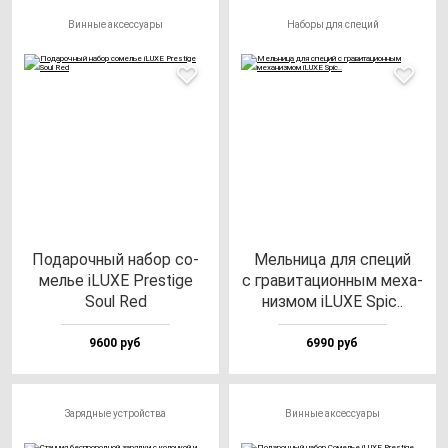
Винные аксессуары
Наборы для специй
Пода­роч­ный на­бор со­
Мель­ни­ца для спе­ций
мелье iLUXE Pres­ti­ge
с гра­ви­та­ци­он­ным ме­ха­
Soul Red
низ­мом iLUXE Spic..
9600 руб
6990 руб
Зарядные устройства
Винные аксессуары