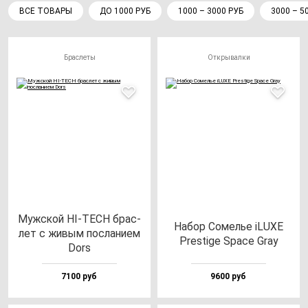
ВСЕ ТОВАРЫ
ДО 1000 РУБ
1000 – 3000 РУБ
3000 – 5
Браслеты
Открывалки
Муж­ской HI-TECH брас­
Набор Сомелье iLUXE
лет с жи­вым пос­ла­ни­ем
Pres­ti­ge Spa­ce Gray
Dors
7100 руб
9600 руб