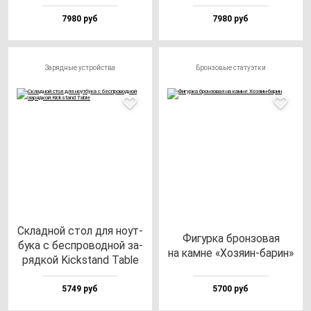
7980 руб
7980 руб
Зарядные устройства
Бронзовые статуэтки
Склад­ной стол для но­ут­
Фигур­ка брон­зо­вая
бу­ка с бес­про­вод­ной за­
на кам­не «Хозя­ин-ба­рин»
ряд­кой Kick­stand Tab­le
5749 руб
5700 руб