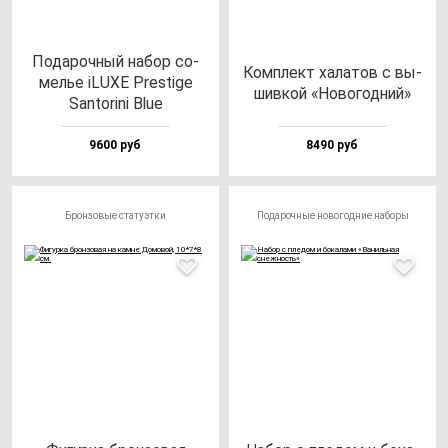
Пода­роч­ный на­бор со­
Ком­плект ха­ла­тов с вы­
мелье iLUXE Pres­ti­ge
шив­кой «Ново­год­ний»
San­to­ri­ni Blue
9600 руб
8490 руб
Бронзовые статуэтки
Подарочные новогодние наборы