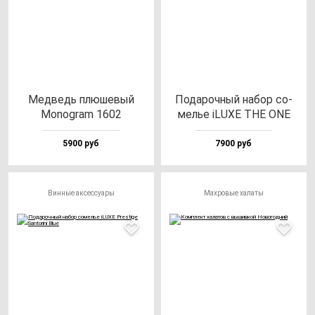
Мед­ведь плю­ше­вый
Пода­роч­ный на­бор со­
Monog­ram 1602
мелье iLUXE THE ONE
5900 руб
7900 руб
Винные аксессуары
Махровые халаты