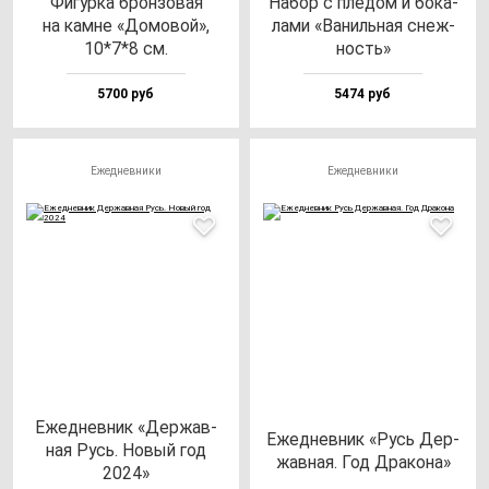
Фигур­ка брон­зо­вая
Набор с пле­дом и бо­ка­
на кам­не «Домо­вой»,
ла­ми «Ваниль­ная снеж­
10*7*8 см.
ность»
5700 руб
5474 руб
Ежедневники
Ежедневники
Ежед­нев­ник «Дер­жав­
Ежед­нев­ник «Русь Дер­
ная Русь. Новый год
жав­ная. Год Дра­ко­на»
2024»