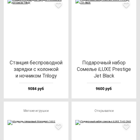
Стан­ция бес­про­вод­ной
Пода­роч­ный на­бор
за­ряд­ки с ко­лон­кой
Сомелье iLUXE Pres­ti­ge
и ноч­ни­ком Tri­logy
Jet Black
9084 руб
9600 руб
Мягкие игрушки
Открывалки