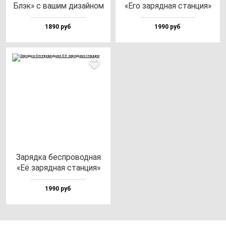
Блэк» с ва­шим ди­зай­ном
«Его за­ряд­ная стан­ция»
1890 руб
1990 руб
Заряд­ка бес­про­вод­ная
«Её за­ряд­ная стан­ция»
1990 руб