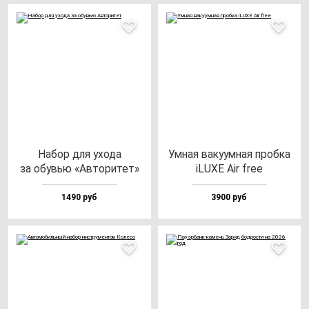
Набор для ухо­да
Умная ва­ку­ум­ная проб­ка
за обувью «Авто­ри­тет»
iLUXE Air free
1490 руб
3900 руб