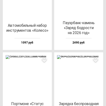
Пауэр­банк-ка­мень
Авто­мо­биль­ный на­бор
«Заряд бод­рос­ти
инс­тру­мен­тов «Коле­со»
на 2026 год»
1097 руб
2490 руб
Пор­тмо­не «Ста­тус
Заряд­ка бес­про­вод­ная