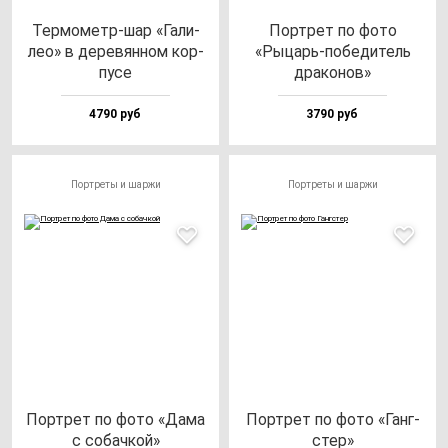
Тер­мо­метр-шар «Гали­
Пор­трет по фо­то
лео» в де­ре­вян­ном кор­
«Рыцарь-по­бе­ди­тель
пу­се
дра­ко­нов»
4790 руб
3790 руб
Портреты и шаржи
Портреты и шаржи
Пор­трет по фо­то «Дама
Пор­трет по фо­то «Ганг­
с со­бач­кой»
стер»