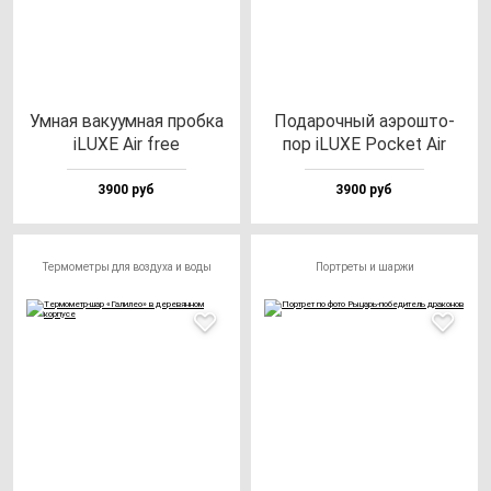
Умная ва­ку­ум­ная проб­ка
Пода­роч­ный аэрош­то­
iLUXE Air free
пор iLUXE Poc­ket Air
3900 руб
3900 руб
Термометры для воздуха и воды
Портреты и шаржи