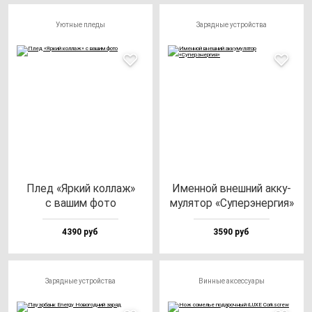
Уютные пледы
Зарядные устройства
Плед «Яркий кол­лаж»
Имен­ной внеш­ний ак­ку­
с ва­шим фо­то
му­ля­тор «Супе­рэ­нер­гия»
4390 руб
3590 руб
Зарядные устройства
Винные аксессуары