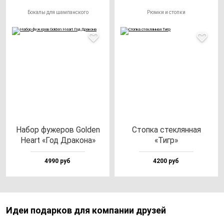
Бокалы для шампанского
Рюмки и стопки
Набор фу­же­ров Gol­den
Стоп­ка стек­лян­ная
Heart «Год Дра­ко­на»
«Тигр»
4990 руб
4200 руб
Идеи подарков для компании друзей