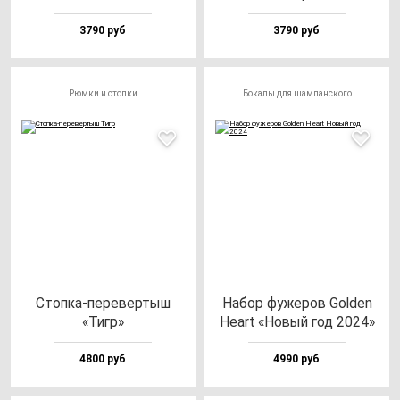
3790 руб
3790 руб
Рюмки и стопки
Бокалы для шампанского
Стоп­ка-пе­ре­вер­тыш
Набор фу­же­ров Gol­den
«Тигр»
Heart «Новый год 2024»
4800 руб
4990 руб