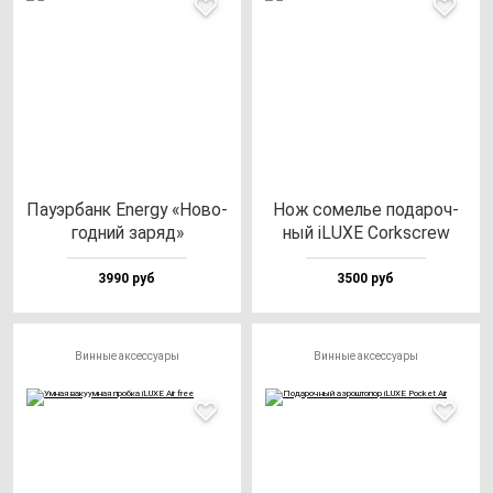
Пауэр­банк Energy «Ново­
Нож со­мелье по­да­роч­
год­ний за­ряд»
ный iLUXE Corkscrew
3990 руб
3500 руб
Винные аксессуары
Винные аксессуары