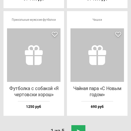
Прикольные мужские футболки
Чашки
Фут­бол­ка с со­ба­кой «Я
Чай­ная па­ра «С Новым
чер­тов­ски хо­рош»
го­дом»
1250 руб
690 руб
1 из 5