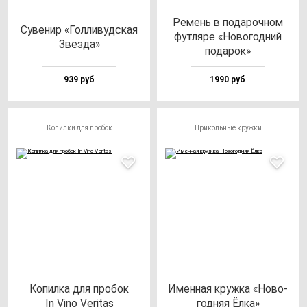
Ремень в по­да­роч­ном
Суве­нир «Гол­ли­вуд­ская
фут­ля­ре «Ново­год­ний
Звез­да»
по­да­рок»
939 руб
1990 руб
Копилки для пробок
Прикольные кружки
Копил­ка для про­бок
Имен­ная круж­ка «Ново­
In Vino Veri­tas
год­няя Ёлка»