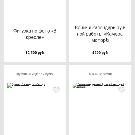
Веч­ный ка­лен­дарь руч­
Фигур­ка по фо­то «В
ной ра­бо­ты «Каме­ра,
крес­ле»
мо­тор!»
12 500 руб
4290 руб
Шуточные медали и кубки
Мужские ремни