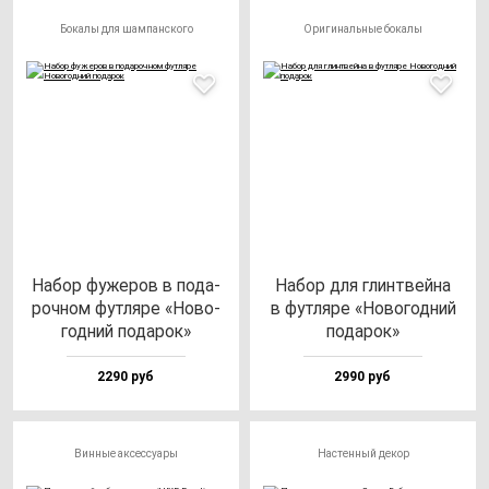
Бокалы для шампанского
Оригинальные бокалы
Набор фу­же­ров в по­да­
Набор для глин­твей­на
роч­ном фут­ля­ре «Ново­
в фут­ля­ре «Ново­год­ний
год­ний по­да­рок»
по­да­рок»
2290 руб
2990 руб
Винные аксессуары
Настенный декор