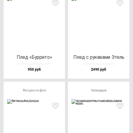
Плед «Бур­ри­то»
Плед с ру­ка­ва­ми Этель
950 руб
2490 руб
Фигурки по фото
Календари