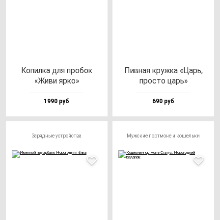
Копил­ка для про­бок
Пив­ная круж­ка «Царь,
«Живи яр­ко»
прос­то царь»
1990 руб
690 руб
Зарядные устройства
Мужские портмоне и кошельки