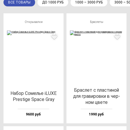
ВСЕ ТОВАРЫ
ДО 1000 РУБ
1000 – 3000 РУБ
3000 – 5
Открывалки
Браслеты
Брас­лет с плас­ти­ной
Набор Сомелье iLUXE
для гра­ви­ров­ки в чер­
Pres­ti­ge Spa­ce Gray
ном цве­те
9600 руб
1990 руб