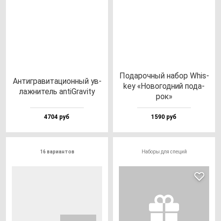
Пода­роч­ный на­бор Whis­
Антиг­ра­ви­та­ци­он­ный ув­
key «Ново­год­ний по­да­
лаж­ни­тель an­tiGra­vity
рок»
4704 руб
1590 руб
16 вариантов
Наборы для специй