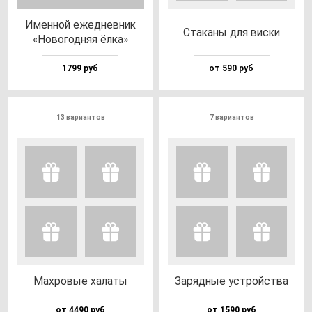
Имен­ной ежед­нев­ник
Ста­ка­ны для вис­ки
«Ново­год­няя ёл­ка»
1799 руб
от 590 руб
13 вариантов
7 вариантов
Мах­ро­вые ха­ла­ты
Заряд­ные ус­трой­ства
от 4490 руб
от 1590 руб