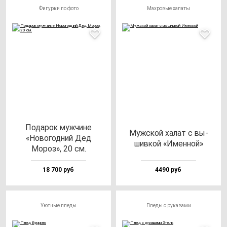
Фигурки по фото
Махровые халаты
Пода­рок муж­чи­не
Муж­ской ха­лат с вы­
«Ново­год­ний Дед
шив­кой «Имен­ной»
Мороз», 20 см.
18 700 руб
4490 руб
Уютные пледы
Пледы с рукавами