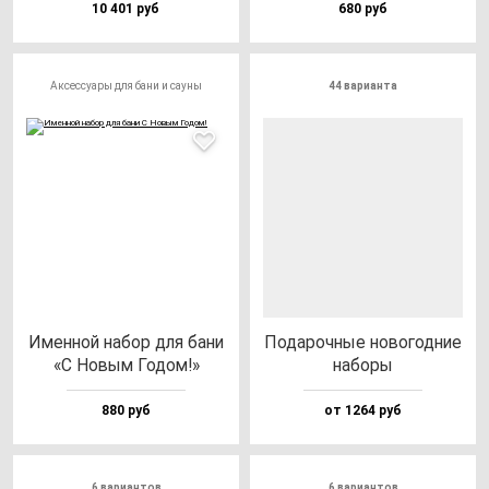
10 401 руб
680 руб
Аксессуары для бани и сауны
44 варианта
Имен­ной на­бор для ба­ни
Пода­роч­ные но­во­год­ние
«С Новым Годом!»
на­бо­ры
880 руб
от 1264 руб
6 вариантов
6 вариантов