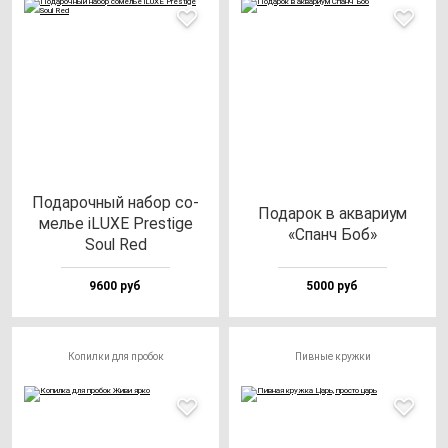
Пода­роч­ный на­бор со­
Пода­рок в ак­ва­ри­ум
мелье iLUXE Pres­ti­ge
«Спанч Боб»
Soul Red
9600 руб
5000 руб
Копилки для пробок
Пивные кружки