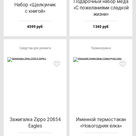
Пода­роч­ный на­бор ме­да
Набор «Щел­кун­чик
«С по­же­ла­ни­ями слад­кой
с кни­гой»
жиз­ни»
4599 руб
1340 руб
Средства для розжига
Термокружки
Зажи­гал­ка Zip­po 20854
Имен­ной тер­мос­та­кан
Eag­les
«Ново­год­няя ёл­ка»