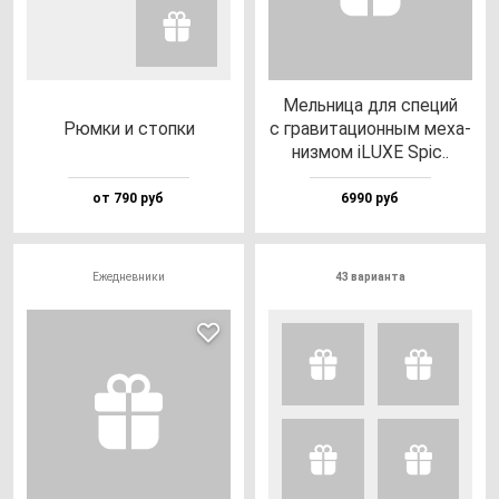
Мель­ни­ца для спе­ций
Рюм­ки и стоп­ки
с гра­ви­та­ци­он­ным ме­ха­
низ­мом iLUXE Spic..
от 790 руб
6990 руб
Ежедневники
43 варианта