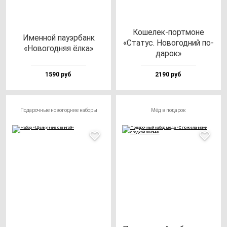
Коше­лек-пор­тмо­не
Имен­ной па­уэр­банк
«Ста­тус. Ново­год­ний по­
«Ново­год­няя ёл­ка»
да­рок»
1590 руб
2190 руб
Подарочные новогодние наборы
Мёд в подарок