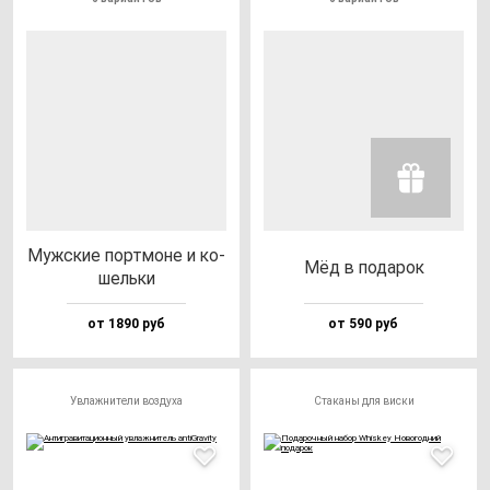
Муж­ские пор­тмо­не и ко­
Мёд в по­да­рок
шель­ки
от 1890 руб
от 590 руб
Увлажнители воздуха
Стаканы для виски