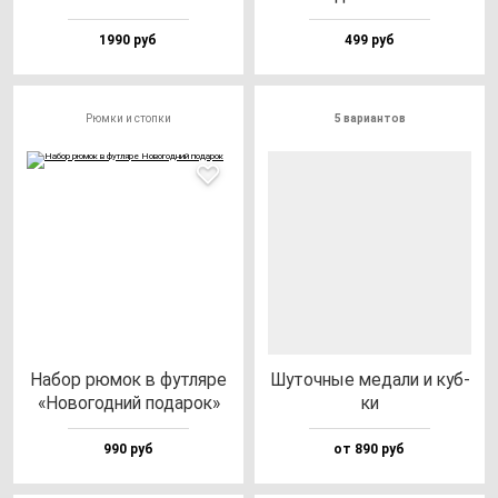
1990 руб
499 руб
Рюмки и стопки
5 вариантов
Набор рю­мок в фут­ля­ре
Шуточ­ные ме­да­ли и куб­
«Ново­год­ний по­да­рок»
ки
990 руб
от 890 руб