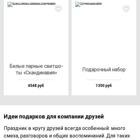
Белые пар­ные свит­шо­
Пода­роч­ный на­бор
ты «Скан­ди­на­вия»
4548 руб
1350 руб
Идеи подарков для компании друзей
Праздник в кругу друзей всегда особенный: много
смеха, разговоров и общих воспоминаний. Для таких