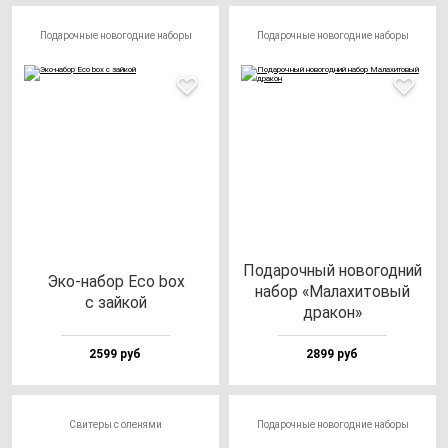
Подарочные новогодние наборы
Подарочные новогодние наборы
Пода­роч­ный но­во­год­ний
Эко-на­бор Eco box
на­бор «Мала­хи­то­вый
с зай­кой
дра­кон»
2599 руб
2899 руб
Свитеры с оленями
Подарочные новогодние наборы