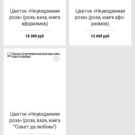
Цве­ток «Неувя­да­емая
Цве­ток «Неувя­да­емая
ро­за» (ро­за, ва­за, кни­га
ро­за» (ро­за, кни­га афо­
афо­риз­мов)
риз­мов)
18 300 руб
12 400 руб
Цве­ток «Неувя­да­емая
ро­за» (ро­за, ва­за, кни­га
"Совет да лю­бовь")