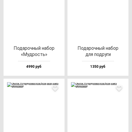
Пода­роч­ный на­бор
Пода­роч­ный на­бор
«Муд­рость»
для под­ру­ги
4990 руб
1350 руб