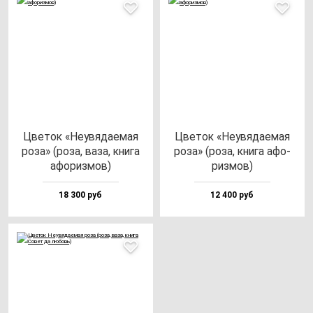
Цве­ток «Неувя­да­емая
Цве­ток «Неувя­да­емая
ро­за» (ро­за, ва­за, кни­га
ро­за» (ро­за, кни­га афо­
афо­риз­мов)
риз­мов)
18 300 руб
12 400 руб