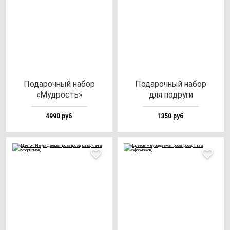
Пода­роч­ный на­бор
Пода­роч­ный на­бор
«Муд­рость»
для под­ру­ги
4990 руб
1350 руб