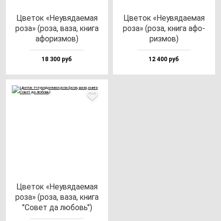
Цве­ток «Неувя­да­емая
Цве­ток «Неувя­да­емая
ро­за» (ро­за, ва­за, кни­га
ро­за» (ро­за, кни­га афо­
афо­риз­мов)
риз­мов)
18 300 руб
12 400 руб
Цве­ток «Неувя­да­емая
ро­за» (ро­за, ва­за, кни­га
"Совет да лю­бовь")