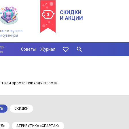
СКИДКИ
И АКЦИИ
ловые подарки
и сувениры
ер-
Советы
Журнал
сы
так и просто приходя в гости.
УБ
СКИДКИ
ЕД»
АТРИБУТИКА «СПАРТАК»