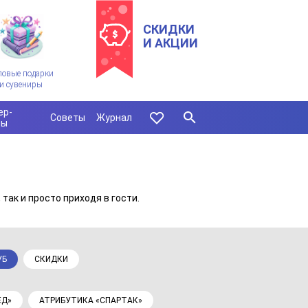
СКИДКИ
И АКЦИИ
ловые подарки
и сувениры
ер-
Советы
Журнал
сы
так и просто приходя в гости.
УБ
СКИДКИ
ЕД»
АТРИБУТИКА «СПАРТАК»