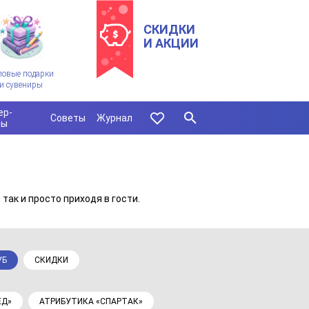
СКИДКИ
И АКЦИИ
ловые подарки
и сувениры
ер-
Советы
Журнал
сы
так и просто приходя в гости.
УБ
СКИДКИ
ЕД»
АТРИБУТИКА «СПАРТАК»