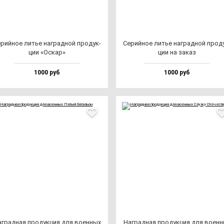
рий­ное литье наг­рад­ной про­дук­
Серий­ное литье наг­рад­ной про­д
ции «Оскар»
ции на за­каз
1000 руб
1000 руб
г­рад­ная про­дук­ция для во­ен­ных
Наг­рад­ная про­дук­ция для во­ен­