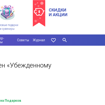
СКИДКИ
И АКЦИИ
ловые подарки
и сувениры
ер-
Советы
Журнал
сы
ен «Убежденному
на Подарков