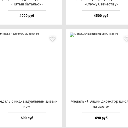
«Пятый ба­таль­он»
«Слу­жу Оте­чес­тву»
4000 руб
4500 руб
едаль с ин­ди­ви­ду­аль­ным ди­зай­
Медаль «Луч­ший ди­рек­тор шко
ном
на све­те»
690 руб
690 руб