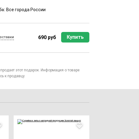
ба:
Все города России
Купить
690 руб
оставки
то продает этот подарок. Информация о товаре
сь к продавцу.