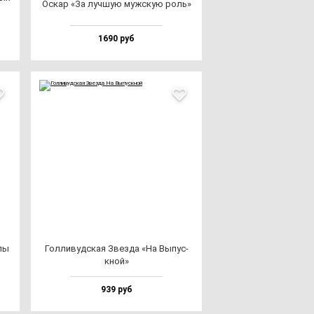
Оскар «За луч­шую муж­скую роль»
1690 руб
­лы
Гол­ли­вуд­ская Звез­да «На Выпус­
кной»
939 руб