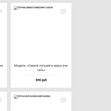
чи­
Медаль «Самый луч­ший в ми­ре учи­
тель»
690 руб