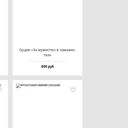
Орден «За му­жес­тво в за­му­жес­
тве»
690 руб