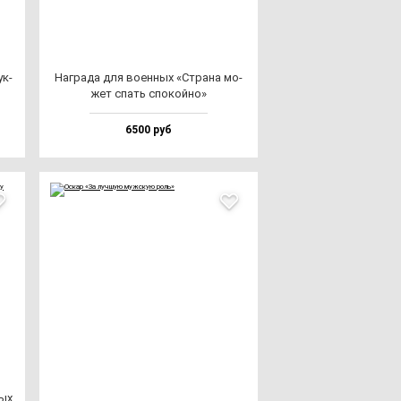
ук­
Наг­ра­да для во­ен­ных «Стра­на мо­
жет спать спо­кой­но»
6500 руб
ных