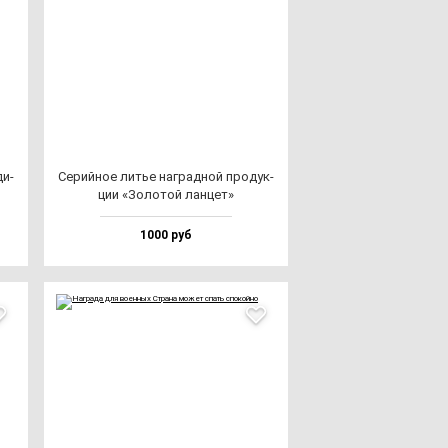
ди­
Серий­ное литье наг­рад­ной про­дук­
ции «Золо­той лан­цет»
1000 руб