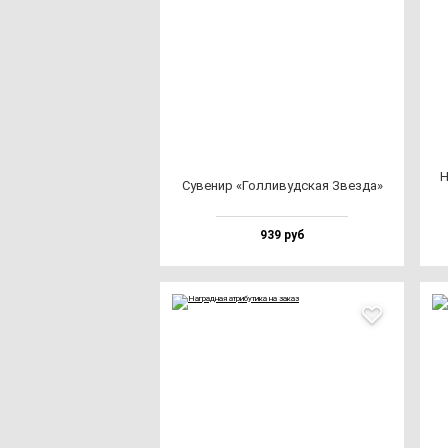
Н
Суве­нир «Гол­ли­вуд­ская Звез­да»
939 руб