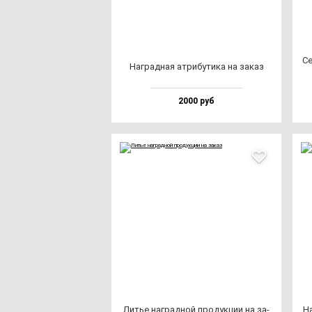
Се
Наг­рад­ная ат­ри­бу­ти­ка на за­каз
2000 руб
Литье наг­рад­ной про­дук­ции на за­
На