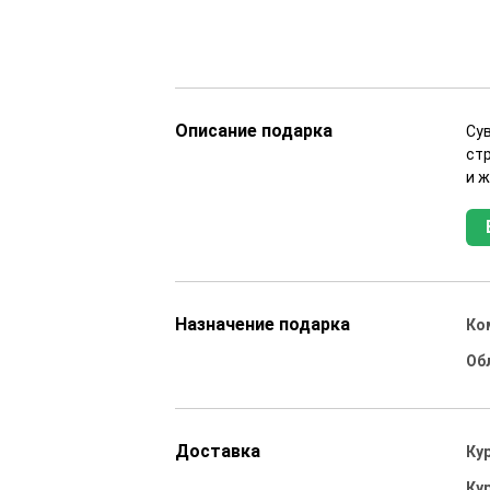
Описание подарка
Су
ст
и 
Назначение подарка
Ко
Об
Доставка
Ку
Ку