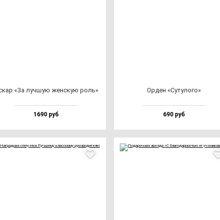
скар «За луч­шую жен­скую роль»
Орден «Суту­ло­го»
1690 руб
690 руб