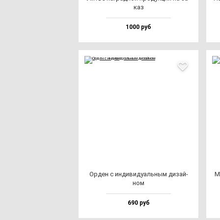
каз
1000 руб
Орден с ин­ди­ви­ду­аль­ным ди­зай­
М
ном
690 руб