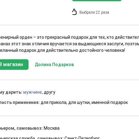
Выбрали 22 раза
венирный орден – это прекрасный подарок для тех, кто действите
ранах этот знак отличия вручается за выдающиеся заслуги, поэт
желанный подарок для действительно достойного человека!
В магазин
Долина Подарков
му дарить:
мужчине
, другу
ласть применения:
для прикола, для шутки, именной подарок
рьером, самовывоз:
Москва
рьерская служба, самовывоз:
Санкт-Петербург