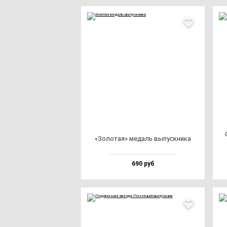
«Золо­тая» ме­даль вы­пус­кни­ка
690 руб