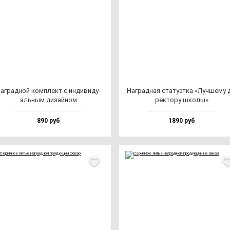
аг­рад­ной ком­плект с ин­ди­ви­ду­
Наг­рад­ная ста­ту­эт­ка «Луч­ше­му 
аль­ным ди­зай­ном
рек­то­ру шко­лы»
890 руб
1890 руб