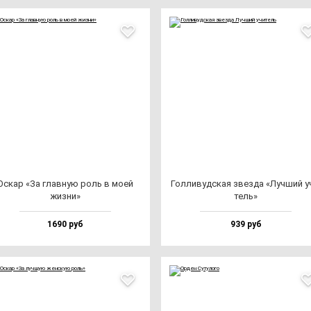
Оскар «За глав­ную роль в моей
Гол­ли­вуд­ская звез­да «Луч­ший у
жиз­ни»
тель»
1690 руб
939 руб