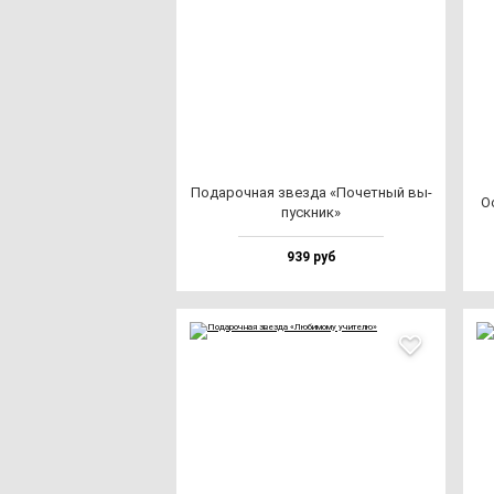
Пода­роч­ная звез­да «Почет­ный вы­
О
пус­кник»
939 руб