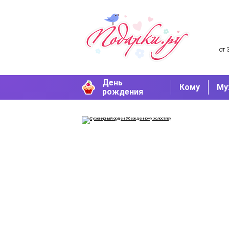
от 
День
Кому
Му
рождения