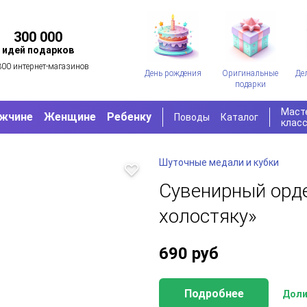
300 000
идей подарков
300 интернет-магазинов
День рождения
Оригинальные
Де
подарки
Маст
жчине
Женщине
Ребенку
Поводы
Каталог
клас
Шуточные медали и кубки
Сувенирный орд
холостяку»
690
руб
Подробнее
Доли