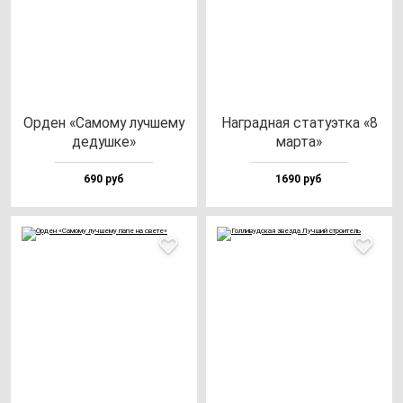
Орден «Само­му луч­ше­му
Наг­рад­ная ста­ту­эт­ка «8
де­душ­ке»
мар­та»
690 руб
1690 руб