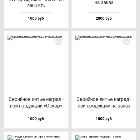
на за­каз
лан­цет»
1000 руб
2000 руб
Серий­ное литье наг­рад­
Серий­ное литье наг­рад­
ной про­дук­ции «Оскар»
ной про­дук­ции на за­каз
1000 руб
1000 руб