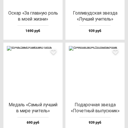
Оскар «За глав­ную роль
Гол­ли­вуд­ская звез­да
в моей жиз­ни»
«Луч­ший учи­тель»
1690 руб
939 руб
Медаль «Самый луч­ший
Пода­роч­ная звез­да
в ми­ре учи­тель»
«Почет­ный вы­пус­кник»
690 руб
939 руб