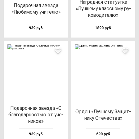
Наг­рад­ная ста­ту­эт­ка
Пода­роч­ная звез­да
«Луч­ше­му клас­сно­му ру­
«Люби­мо­му учи­те­лю»
ко­во­ди­те­лю»
939 руб
1890 руб
Пода­роч­ная звез­да «С
Орден «Луч­ше­му Защит­
бла­го­дар­ностью от уче­
ни­ку Оте­чес­тва»
ни­ков»
939 руб
690 руб