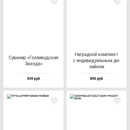
Наг­рад­ной ком­плект
Суве­нир «Гол­ли­вуд­ская
с ин­ди­ви­ду­аль­ным ди­
Звез­да»
зай­ном
939 руб
890 руб