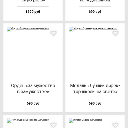
1690 руб
690 руб
Орден «За му­жес­тво
Медаль «Луч­ший ди­рек­
в за­му­жес­тве»
тор шко­лы на све­те»
690 руб
690 руб