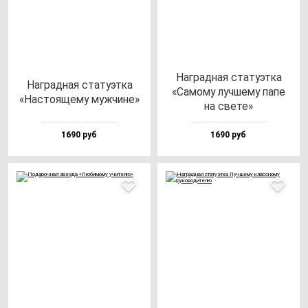
Наг­рад­ная ста­ту­эт­ка
Наг­рад­ная ста­ту­эт­ка
«Само­му луч­ше­му па­пе
«Нас­то­яще­му муж­чи­не»
на све­те»
1690 руб
1690 руб