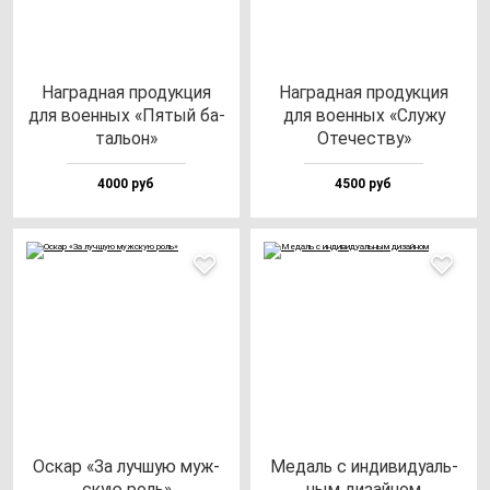
Наг­рад­ная про­дук­ция
Наг­рад­ная про­дук­ция
для во­ен­ных «Пятый ба­
для во­ен­ных «Слу­жу
таль­он»
Оте­чес­тву»
4000 руб
4500 руб
Оскар «За луч­шую муж­
Медаль с ин­ди­ви­ду­аль­
скую роль»
ным ди­зай­ном