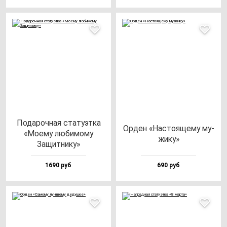
Пода­роч­ная ста­ту­эт­ка
Орден «Нас­то­яще­му му­
«Моему лю­би­мо­му
жи­ку»
Защит­ни­ку»
1690 руб
690 руб