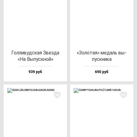
Гол­ли­вуд­ская Звез­да
«Золо­тая» ме­даль вы­
«На Выпус­кной»
пус­кни­ка
939 руб
690 руб