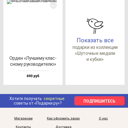
Показать все
по­дар­ки из кол­лек­ции
«Шуточ­ные ме­да­ли
Орден «Луч­ше­му клас­
и куб­ки»
сно­му ру­ко­во­ди­те­лю»
690 руб
Хотите получать
секретные
ПОДПИШИТЕСЬ
советы от «Подарки.ру»?
Магазинам
Как оформить заказ
О нас
Контакты
Доставка