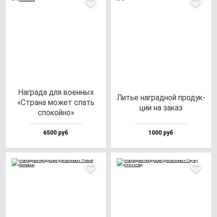
Наг­ра­да для во­ен­ных
Литье наг­рад­ной про­дук­
«Стра­на мо­жет спать
ции на за­каз
спо­кой­но»
6500 руб
1000 руб