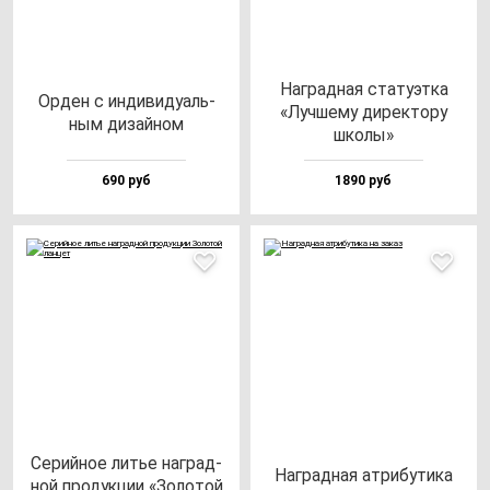
Наг­рад­ная ста­ту­эт­ка
Орден с ин­ди­ви­ду­аль­
«Луч­ше­му ди­рек­то­ру
ным ди­зай­ном
шко­лы»
690 руб
1890 руб
Серий­ное литье наг­рад­
Наг­рад­ная ат­ри­бу­ти­ка
ной про­дук­ции «Золо­той