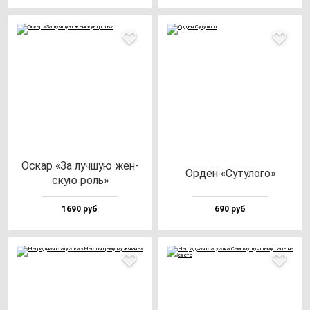
Оскар «За луч­шую жен­
Орден «Суту­ло­го»
скую роль»
1690 руб
690 руб