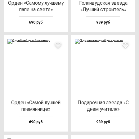
Орден «Само­му луч­ше­му
Гол­ли­вуд­ская звез­да
па­пе на све­те»
«Луч­ший стро­итель»
690 руб
939 руб
Орден «Самой луч­шей
Пода­роч­ная звез­да «С
пле­мян­ни­це»
днем учи­те­ля»
690 руб
939 руб