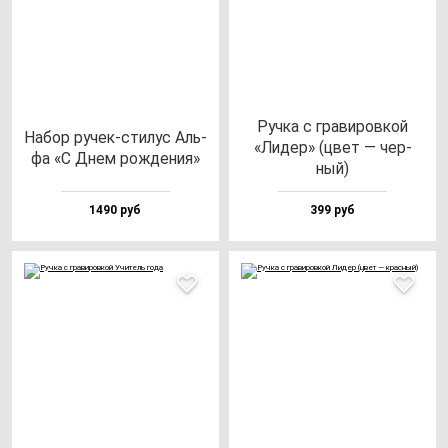
Руч­ка с гра­ви­ров­кой
Набор ру­чек-сти­лус Аль­
«Лидер» (цвет — чер­
фа «С Днем рож­де­ния»
ный)
1490 руб
399 руб