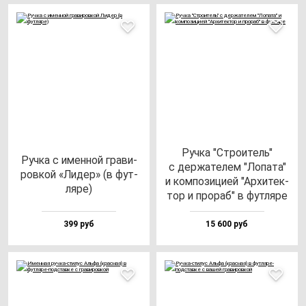
Руч­ка "Стро­итель"
Руч­ка с имен­ной гра­ви­
с дер­жа­те­лем "Лопа­та"
ров­кой «Лидер» (в фут­
и ком­по­зи­цией "Архи­тек­
ля­ре)
тор и про­раб" в фут­ля­ре
399 руб
15 600 руб