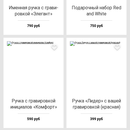
Имен­ная руч­ка с гра­ви­
Пода­роч­ный на­бор Red
ров­кой «Эле­гант»
and Whi­te
790 руб
750 руб
Руч­ка с гра­ви­ров­кой
Руч­ка «Лидер» с ва­шей
ини­ци­алов «Ком­форт»
гра­ви­ров­кой (крас­ная)
590 руб
399 руб