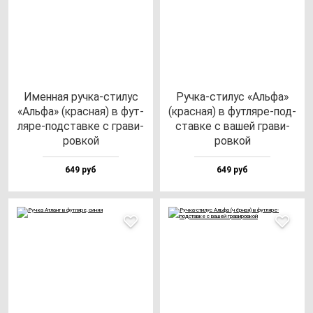
Имен­ная руч­ка-сти­лус
Руч­ка-сти­лус «Аль­фа»
«Аль­фа» (крас­ная) в фут­
(крас­ная) в фут­ля­ре-под­
ля­ре-под­став­ке с гра­ви­
став­ке с ва­шей гра­ви­
ров­кой
ров­кой
649 руб
649 руб