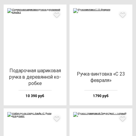
Пода­роч­ная ша­ри­ко­вая
Руч­ка-вин­тов­ка «С 23
руч­ка в де­ре­вян­ной ко­
фев­ра­ля»
роб­ке
10 390 руб
1790 руб