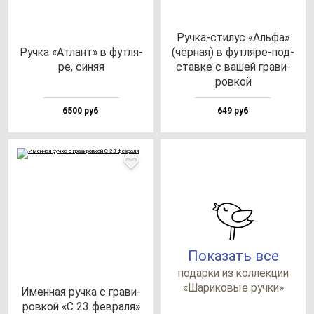
Руч­ка-сти­лус «Аль­фа»
Руч­ка «Атлант» в фут­ля­
(чёр­ная) в фут­ля­ре-под­
ре, си­няя
став­ке с ва­шей гра­ви­
ров­кой
6500 руб
649 руб
Показать все
по­дар­ки из кол­лек­ции
«Шари­ко­вые руч­ки»
Имен­ная руч­ка с гра­ви­
ров­кой «С 23 фев­ра­ля»