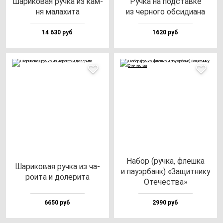
Шари­ко­вая руч­ка из кам­
Руч­ка на под­став­ке
ня ма­ла­хи­та
из чер­но­го об­си­ди­ана
14 630 руб
1620 руб
Набор (руч­ка, флеш­ка
Шари­ко­вая руч­ка из ча­
и па­уэр­банк) «Защит­ни­ку
ро­ита и до­ле­ри­та
Оте­чес­тва»
6650 руб
2990 руб