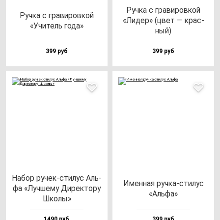
Руч­ка с гра­ви­ров­кой
Руч­ка с гра­ви­ров­кой
«Лидер» (цвет — крас­
«Учи­тель го­да»
ный)
399 руб
399 руб
Набор ру­чек-сти­лус Аль­
Имен­ная руч­ка-сти­лус
фа «Луч­ше­му Дирек­то­ру
«Аль­фа»
Шко­лы»
1490 руб
399 руб