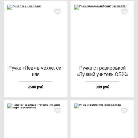
Руч­ка «Лев» в чех­ле, си­
Руч­ка с гра­ви­ров­кой
няя
«Луч­ший учи­тель ОБЖ»
9500 руб
399 руб