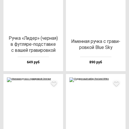
Руч­ка «Лидер» (чер­ная)
Имен­ная руч­ка с гра­ви­
в фут­ля­ре-под­став­ке
ров­кой Blue Sky
с ва­шей гра­ви­ров­кой
649 руб
890 руб