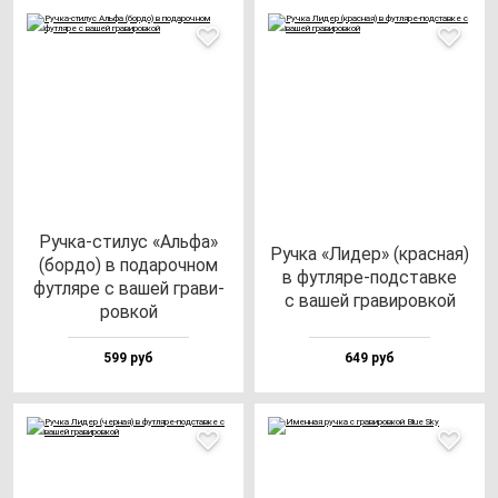
Руч­ка-сти­лус «Аль­фа»
Руч­ка «Лидер» (крас­ная)
(бор­до) в по­да­роч­ном
в фут­ля­ре-под­став­ке
фут­ля­ре с ва­шей гра­ви­
с ва­шей гра­ви­ров­кой
ров­кой
599 руб
649 руб