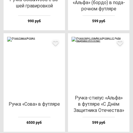
«Аль­фа» (бор­до) в по­да­
шей гра­ви­ров­кой
роч­ном фут­ля­ре
990 руб
599 руб
Руч­ка-сти­лус «Аль­фа»
Руч­ка «Сова» в фут­ля­ре
в фут­ля­ре «С Днём
Защит­ни­ка Оте­чес­тва»
6500 руб
599 руб