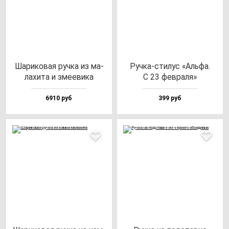
Шари­ко­вая руч­ка из ма­
Руч­ка-сти­лус «Аль­фа.
ла­хи­та и зме­еви­ка
С 23 фев­ра­ля»
6910 руб
399 руб