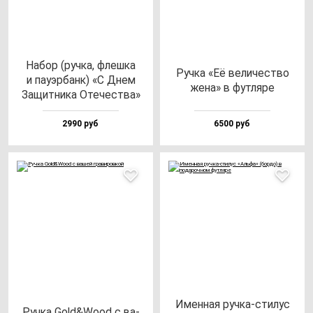
Набор (руч­ка, флеш­ка
Руч­ка «Её ве­ли­чес­тво
и па­уэр­банк) «С Днем
же­на» в фут­ля­ре
Защит­ни­ка Оте­чес­тва»
2990 руб
6500 руб
Имен­ная руч­ка-сти­лус
Руч­ка Gold&Wood с ва­