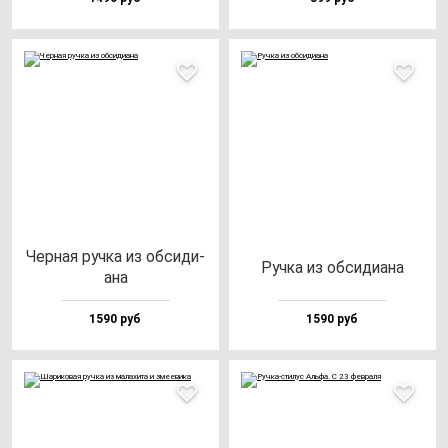
Чер­ная руч­ка из об­си­ди­
Руч­ка из об­си­ди­ана
ана
1590 руб
1590 руб