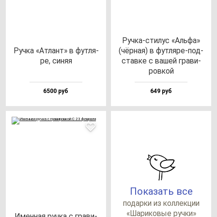
Руч­ка-сти­лус «Аль­фа»
Руч­ка «Атлант» в фут­ля­
(чёр­ная) в фут­ля­ре-под­
ре, си­няя
став­ке с ва­шей гра­ви­
ров­кой
6500 руб
649 руб
Показать все
по­дар­ки из кол­лек­ции
«Шари­ко­вые руч­ки»
Имен­ная руч­ка с гра­ви­