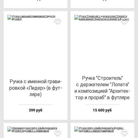
Руч­ка "Стро­итель"
Руч­ка с имен­ной гра­ви­
с дер­жа­те­лем "Лопа­та"
ров­кой «Лидер» (в фут­
и ком­по­зи­цией "Архи­тек­
ля­ре)
тор и про­раб" в фут­ля­ре
399 руб
15 600 руб