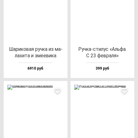
Шари­ко­вая руч­ка из ма­
Руч­ка-сти­лус «Аль­фа.
ла­хи­та и зме­еви­ка
С 23 фев­ра­ля»
6910 руб
399 руб