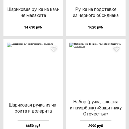
Шари­ко­вая руч­ка из кам­
Руч­ка на под­став­ке
ня ма­ла­хи­та
из чер­но­го об­си­ди­ана
14 630 руб
1620 руб
Набор (руч­ка, флеш­ка
Шари­ко­вая руч­ка из ча­
и па­уэр­банк) «Защит­ни­ку
ро­ита и до­ле­ри­та
Оте­чес­тва»
6650 руб
2990 руб