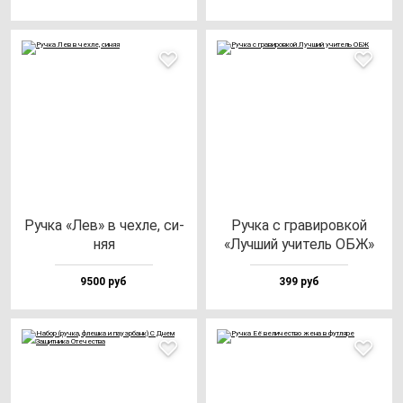
Руч­ка «Лев» в чех­ле, си­
Руч­ка с гра­ви­ров­кой
няя
«Луч­ший учи­тель ОБЖ»
9500 руб
399 руб