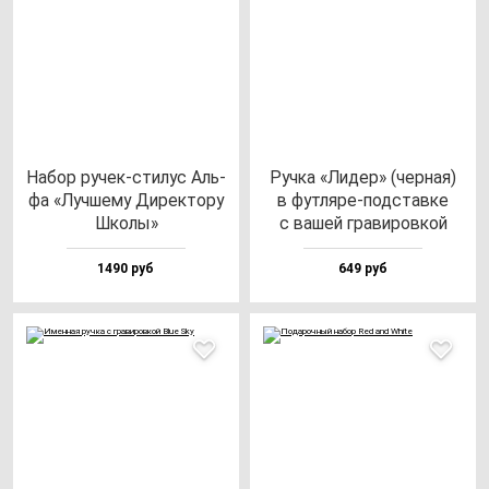
Набор ру­чек-сти­лус Аль­
Руч­ка «Лидер» (чер­ная)
фа «Луч­ше­му Дирек­то­ру
в фут­ля­ре-под­став­ке
Шко­лы»
с ва­шей гра­ви­ров­кой
1490 руб
649 руб