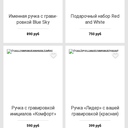
Имен­ная руч­ка с гра­ви­
Пода­роч­ный на­бор Red
ров­кой Blue Sky
and Whi­te
890 руб
750 руб
Руч­ка с гра­ви­ров­кой
Руч­ка «Лидер» с ва­шей
ини­ци­алов «Ком­форт»
гра­ви­ров­кой (крас­ная)
590 руб
399 руб