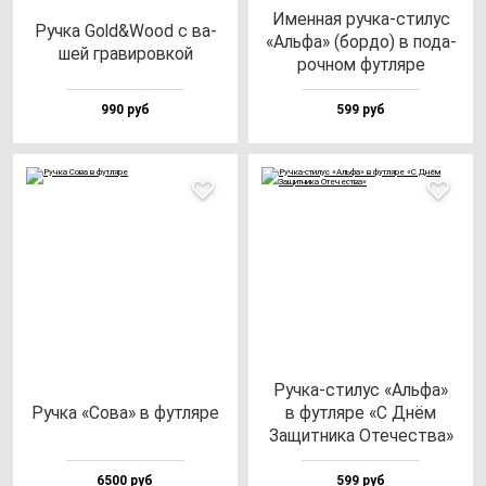
Имен­ная руч­ка-сти­лус
Руч­ка Gold&Wood с ва­
«Аль­фа» (бор­до) в по­да­
шей гра­ви­ров­кой
роч­ном фут­ля­ре
990 руб
599 руб
Руч­ка-сти­лус «Аль­фа»
Руч­ка «Сова» в фут­ля­ре
в фут­ля­ре «С Днём
Защит­ни­ка Оте­чес­тва»
6500 руб
599 руб