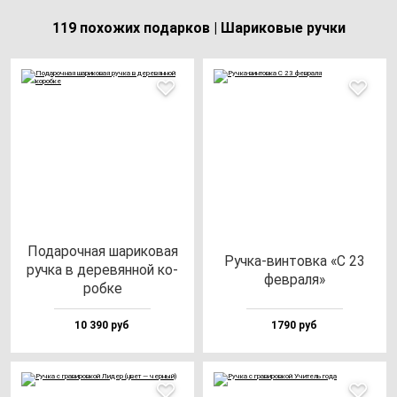
119 похожих подарков | Шариковые ручки
Пода­роч­ная ша­ри­ко­вая
Руч­ка-вин­тов­ка «С 23
руч­ка в де­ре­вян­ной ко­
фев­ра­ля»
роб­ке
10 390 руб
1790 руб