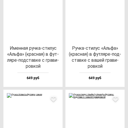
Имен­ная руч­ка-сти­лус
Руч­ка-сти­лус «Аль­фа»
«Аль­фа» (крас­ная) в фут­
(крас­ная) в фут­ля­ре-под­
ля­ре-под­став­ке с гра­ви­
став­ке с ва­шей гра­ви­
ров­кой
ров­кой
649 руб
649 руб