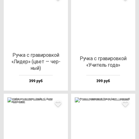
Руч­ка с гра­ви­ров­кой
Руч­ка с гра­ви­ров­кой
«Лидер» (цвет — чер­
«Учи­тель го­да»
ный)
399 руб
399 руб