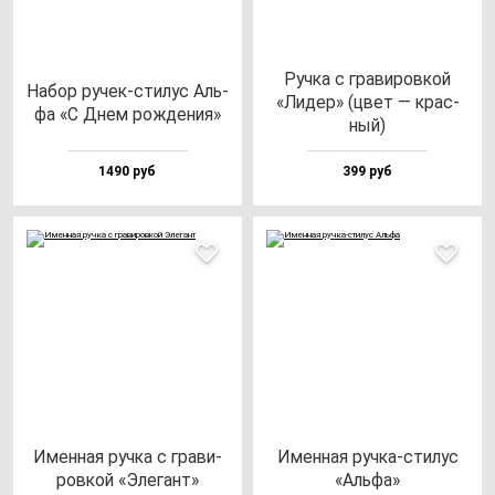
Руч­ка с гра­ви­ров­кой
Набор ру­чек-сти­лус Аль­
«Лидер» (цвет — крас­
фа «С Днем рож­де­ния»
ный)
1490 руб
399 руб
Имен­ная руч­ка с гра­ви­
Имен­ная руч­ка-сти­лус
ров­кой «Эле­гант»
«Аль­фа»