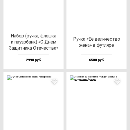
Набор (руч­ка, флеш­ка
Руч­ка «Её ве­ли­чес­тво
и па­уэр­банк) «С Днем
же­на» в фут­ля­ре
Защит­ни­ка Оте­чес­тва»
2990 руб
6500 руб