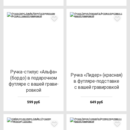
Руч­ка-сти­лус «Аль­фа»
Руч­ка «Лидер» (крас­ная)
(бор­до) в по­да­роч­ном
в фут­ля­ре-под­став­ке
фут­ля­ре с ва­шей гра­ви­
с ва­шей гра­ви­ров­кой
ров­кой
599 руб
649 руб