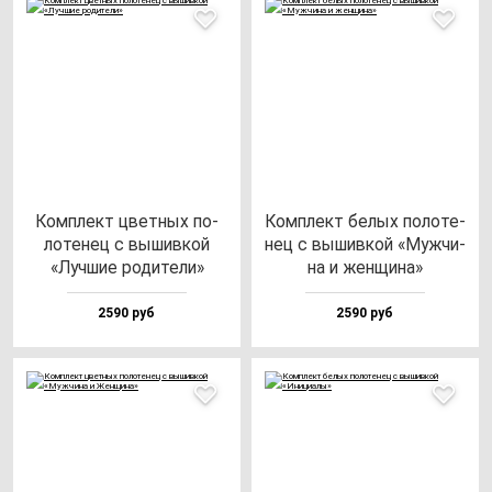
Ком­плект цвет­ных по­
Ком­плект бе­лых по­ло­те­
ло­те­нец с вы­шив­кой
нец с вы­шив­кой «Муж­чи­
«Луч­шие ро­ди­те­ли»
на и жен­щи­на»
2590 руб
2590 руб