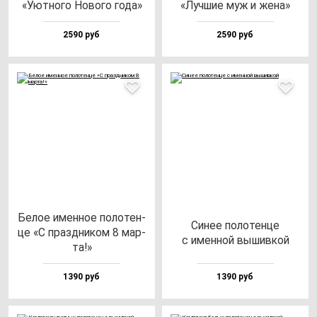
«Уют­но­го Ново­го го­да»
«Луч­шие муж и же­на»
2590 руб
2590 руб
Белое имен­ное по­ло­тен­
Синее по­ло­тен­це
це «С праз­дни­ком 8 мар­
с имен­ной вы­шив­кой
та!»
1390 руб
1390 руб