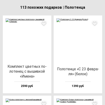
113 похожих подарков | Полотенца
Ком­плект цвет­ных по­
Поло­тен­це «С 23 фев­ра­
ло­те­нец с вы­шив­кой
ля» (бе­лое)
«Име­на»
2590 руб
1390 руб