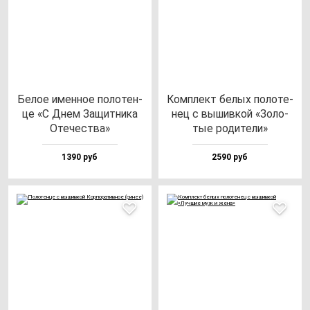
Белое имен­ное по­ло­тен­
Ком­плект бе­лых по­ло­те­
це «С Днем Защит­ни­ка
нец с вы­шив­кой «Золо­
Оте­чес­тва»
тые ро­ди­те­ли»
1390 руб
2590 руб