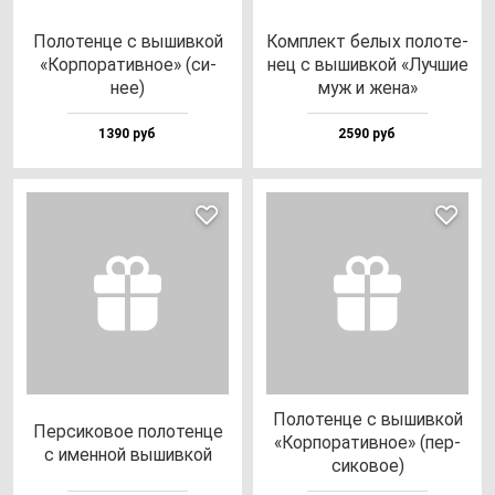
Поло­тен­це с вы­шив­кой
Ком­плект бе­лых по­ло­те­
«Кор­по­ра­тив­ное» (си­
нец с вы­шив­кой «Луч­шие
нее)
муж и же­на»
1390 руб
2590 руб
Поло­тен­це с вы­шив­кой
Пер­си­ко­вое по­ло­тен­це
«Кор­по­ра­тив­ное» (пер­
с имен­ной вы­шив­кой
си­ко­вое)