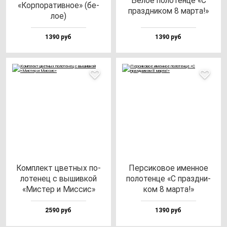
Белое по­ло­тен­це «С
«Кор­по­ра­тив­ное» (бе­
праз­дни­ком 8 мар­та!»
лое)
1390 руб
1390 руб
Ком­плект цвет­ных по­
Пер­си­ко­вое имен­ное
ло­те­нец с вы­шив­кой
по­ло­тен­це «С праз­дни­
«Мис­тер и Мис­сис»
ком 8 мар­та!»
2590 руб
1390 руб