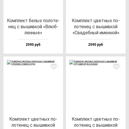
Ком­плект бе­лых по­ло­те­
Ком­плект цвет­ных по­
нец с вы­шив­кой «Влюб­
ло­те­нец с вы­шив­кой
лен­ные»
«Сва­деб­ный имен­ной»
2590 руб
2590 руб
Ком­плект цвет­ных по­
Ком­плект цвет­ных по­
ло­те­нец с вы­шив­кой
ло­те­нец с вы­шив­кой