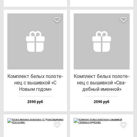
Ком­плект бе­лых по­ло­те­
Ком­плект бе­лых по­ло­те­
нец с вы­шив­кой «С
нец с вы­шив­кой «Сва­
Новым го­дом»
деб­ный имен­ной»
2590 руб
2590 руб