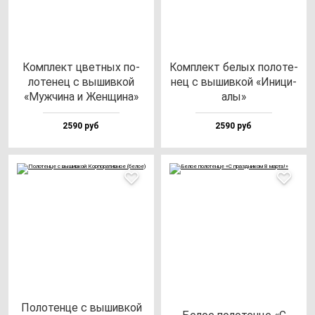
Ком­плект цвет­ных по­
Ком­плект бе­лых по­ло­те­
ло­те­нец с вы­шив­кой
нец с вы­шив­кой «Ини­ци­
«Муж­чи­на и Жен­щи­на»
алы»
2590 руб
2590 руб
Поло­тен­це с вы­шив­кой