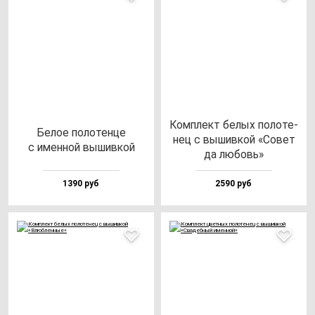
Ком­плект бе­лых по­ло­те­
Белое по­ло­тен­це
нец с вы­шив­кой «Совет
с имен­ной вы­шив­кой
да лю­бовь»
1390 руб
2590 руб