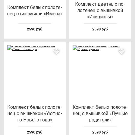
Ком­плект цвет­ных по­
Ком­плект бе­лых по­ло­те­
ло­те­нец с вы­шив­кой
нец с вы­шив­кой «Име­на»
«Ини­ци­алы»
2590 руб
2590 руб
Ком­плект бе­лых по­ло­те­
Ком­плект бе­лых по­ло­те­
нец с вы­шив­кой «Уют­но­
нец с вы­шив­кой «Луч­шие
го Ново­го го­да»
ро­ди­те­ли»
2590 руб
2590 руб