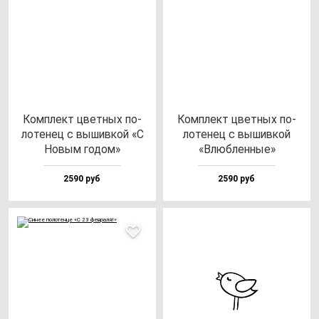
Ком­плект цвет­ных по­
Ком­плект цвет­ных по­
ло­те­нец с вы­шив­кой «С
ло­те­нец с вы­шив­кой
Новым го­дом»
«Влюб­лен­ные»
2590 руб
2590 руб