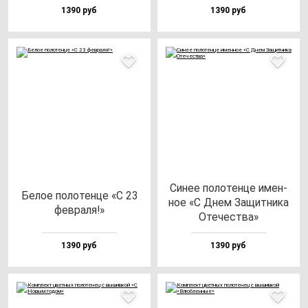
1390 руб
1390 руб
Синее по­ло­тен­це имен­
Белое по­ло­тен­це «С 23
ное «С Днем Защит­ни­ка
фев­ра­ля!»
Оте­чес­тва»
1390 руб
1390 руб