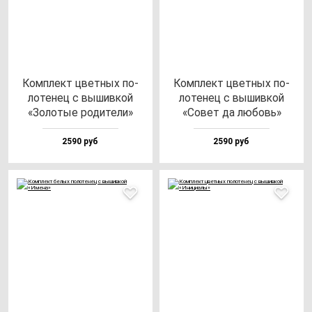
Ком­плект цвет­ных по­
Ком­плект цвет­ных по­
ло­те­нец с вы­шив­кой
ло­те­нец с вы­шив­кой
«Золо­тые ро­ди­те­ли»
«Совет да лю­бовь»
2590 руб
2590 руб