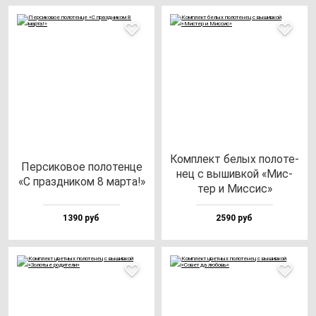
Ком­плект бе­лых по­ло­те­
Пер­си­ко­вое по­ло­тен­це
нец с вы­шив­кой «Мис­
«С праз­дни­ком 8 мар­та!»
тер и Мис­сис»
1390 руб
2590 руб