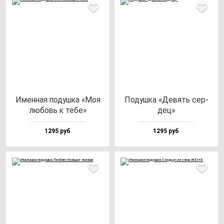
Имен­ная по­душ­ка «Моя
Подуш­ка «Девять cер­
лю­бовь к те­бе»
дец»
1295 руб
1295 руб