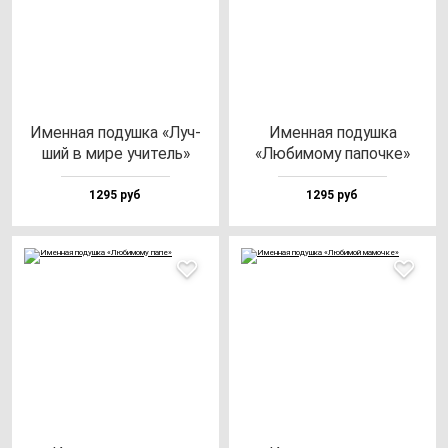
Имен­ная по­душ­ка «Луч­
Имен­ная по­душ­ка
ший в ми­ре учи­тель»
«Люби­мо­му па­поч­ке»
1295 руб
1295 руб