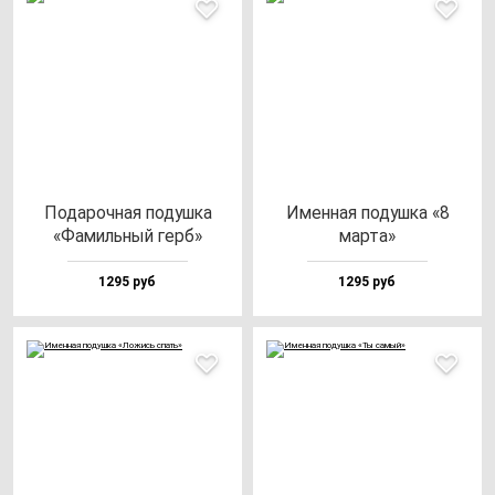
Пода­роч­ная по­душ­ка
Имен­ная по­душ­ка «8
«Фамиль­ный герб»
мар­та»
1295 руб
1295 руб