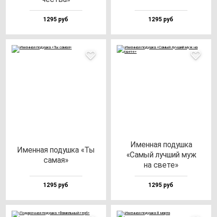
1295 руб
1295 руб
Имен­ная по­душ­ка
Имен­ная по­душ­ка «Ты
«Самый луч­ший муж
са­мая»
на све­те»
1295 руб
1295 руб