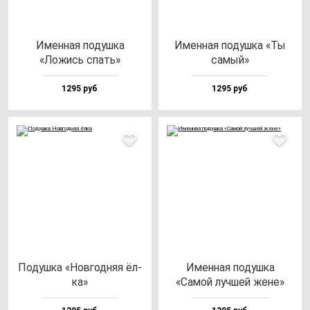
Имен­ная по­душ­ка
Имен­ная по­душ­ка «Ты
«Ложись спать»
са­мый»
1295 руб
1295 руб
Подуш­ка «Нов­год­няя ёл­
Имен­ная по­душ­ка
ка»
«Самой луч­шей же­не»