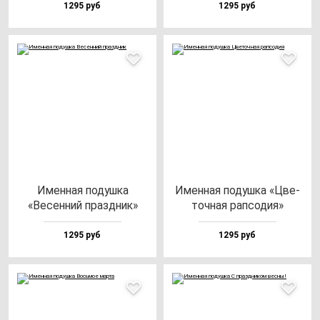
1295 руб
1295 руб
Имен­ная по­душ­ка
Имен­ная по­душ­ка «Цве­
«Весен­ний праз­дник»
точ­ная рап­со­дия»
1295 руб
1295 руб