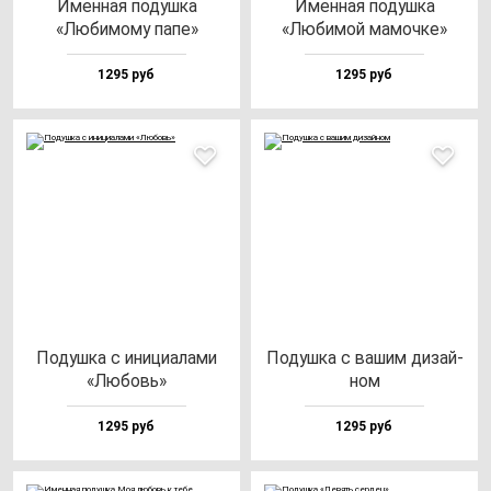
Имен­ная по­душ­ка
Имен­ная по­душ­ка
«Люби­мо­му па­пе»
«Люби­мой ма­моч­ке»
1295 руб
1295 руб
Подуш­ка с ини­ци­ала­ми
Подуш­ка с ва­шим ди­зай­
«Любовь»
ном
1295 руб
1295 руб