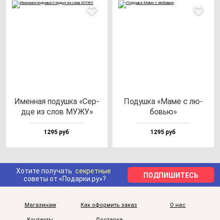
Имен­ная по­душ­ка «Сер­
Подуш­ка «Маме с лю­
дце из слов МУЖУ»
бовью»
1295 руб
1295 руб
Хотите получать
секретные
ПОДПИШИТЕСЬ
советы от «Подарки.ру»?
Магазинам
Как оформить заказ
О нас
Контакты
Доставка