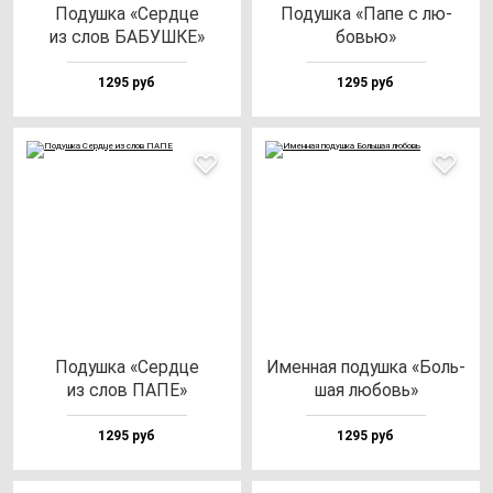
Подуш­ка «Сер­дце
Подуш­ка «Папе с лю­
из слов БАБУШКЕ»
бовью»
1295 руб
1295 руб
Подуш­ка «Сер­дце
Имен­ная по­душ­ка «Боль­
из слов ПАПЕ»
шая лю­бовь»
1295 руб
1295 руб