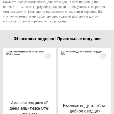
Нажмите кнопку «Подробнее» для перехода на сайт продавца или
напишите нам через
форму обратной связи
, чтобы узнать, кто продает
этот подарок. Информация о товаре носит справочный характер. Для
уточнения технических характеристик, условий доставки и других
вопросов о товаре обращайтесь к продавцу.
34 похожих подарка | Прикольные подушки
Имен­ная по­душ­ка «С
Имен­ная по­душ­ка «Сва­
днём за­щит­ни­ка Оте­
деб­ное сер­дце»
чес­тва»