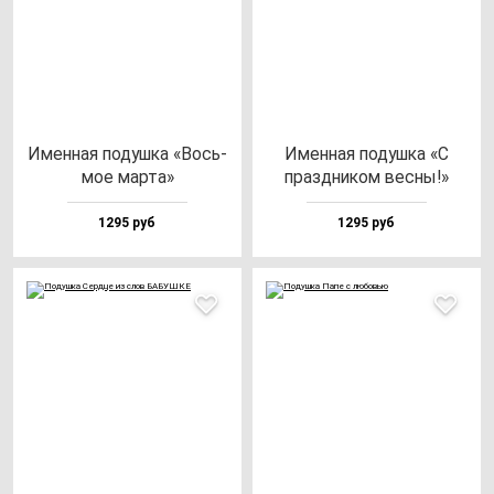
Имен­ная по­душ­ка «Вось­
Имен­ная по­душ­ка «С
мое мар­та»
праз­дни­ком вес­ны!»
1295 руб
1295 руб