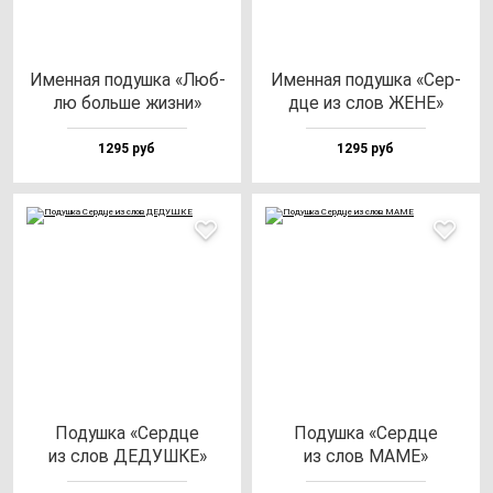
Имен­ная по­душ­ка «Люб­
Имен­ная по­душ­ка «Сер­
лю боль­ше жиз­ни»
дце из слов ЖЕНЕ»
1295 руб
1295 руб
Подуш­ка «Сер­дце
Подуш­ка «Сер­дце
из слов ДЕДУШКЕ»
из слов МАМЕ»