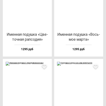
Имен­ная по­душ­ка «Цве­
Имен­ная по­душ­ка «Вось­
точ­ная рап­со­дия»
мое мар­та»
1295 руб
1295 руб