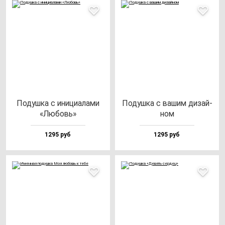
Подуш­ка с ини­ци­ала­ми
Подуш­ка с ва­шим ди­зай­
«Любовь»
ном
1295 руб
1295 руб