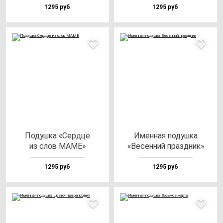
1295 руб
1295 руб
Подуш­ка «Сер­дце
Имен­ная по­душ­ка
из слов МАМЕ»
«Весен­ний праз­дник»
1295 руб
1295 руб