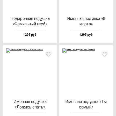
Пода­роч­ная по­душ­ка
Имен­ная по­душ­ка «8
«Фамиль­ный герб»
мар­та»
1295 руб
1295 руб
Имен­ная по­душ­ка
Имен­ная по­душ­ка «Ты
«Ложись спать»
са­мый»