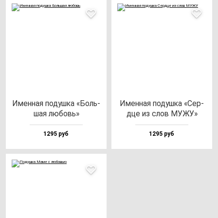
Имен­ная по­душ­ка «Боль­
Имен­ная по­душ­ка «Сер­
шая лю­бовь»
дце из слов МУЖУ»
1295 руб
1295 руб