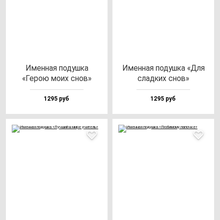
Имен­ная по­душ­ка
Имен­ная по­душ­ка «Для
«Герою мо­их снов»
слад­ких снов»
1295 руб
1295 руб