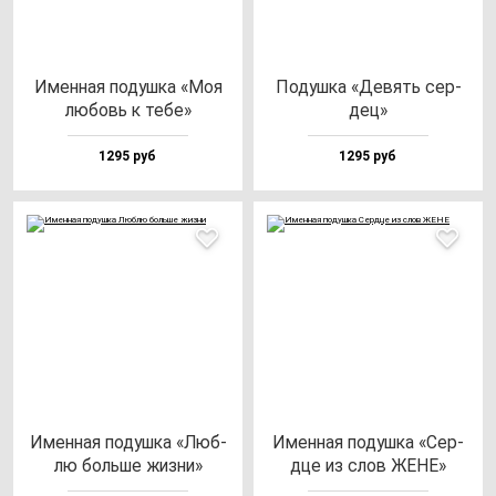
Имен­ная по­душ­ка «Моя
Подуш­ка «Девять cер­
лю­бовь к те­бе»
дец»
1295 руб
1295 руб
Имен­ная по­душ­ка «Люб­
Имен­ная по­душ­ка «Сер­
лю боль­ше жиз­ни»
дце из слов ЖЕНЕ»