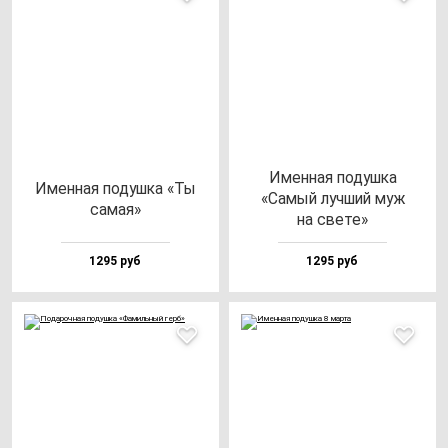
Имен­ная по­душ­ка
Имен­ная по­душ­ка «Ты
«Самый луч­ший муж
са­мая»
на све­те»
1295 руб
1295 руб