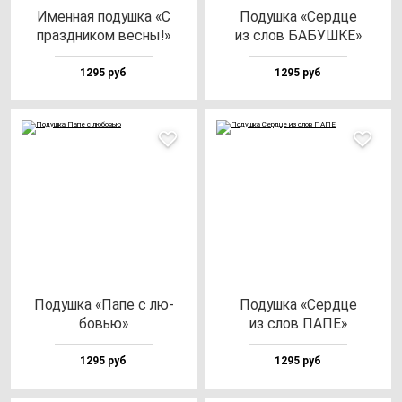
Имен­ная по­душ­ка «С
Подуш­ка «Сер­дце
праз­дни­ком вес­ны!»
из слов БАБУШКЕ»
1295 руб
1295 руб
Подуш­ка «Папе с лю­
Подуш­ка «Сер­дце
бовью»
из слов ПАПЕ»
1295 руб
1295 руб