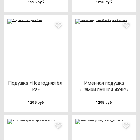
1295 руб
1295 руб
Подуш­ка «Нов­год­няя ёл­
Имен­ная по­душ­ка
ка»
«Самой луч­шей же­не»
1295 руб
1295 руб