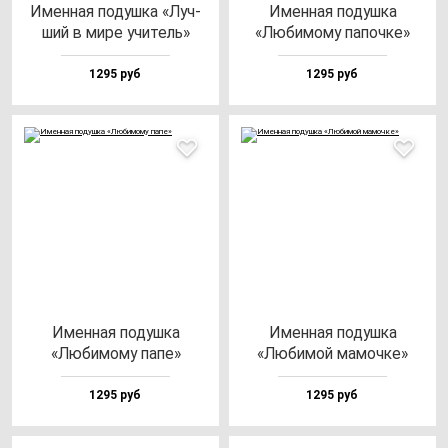
Имен­ная по­душ­ка «Луч­
Имен­ная по­душ­ка
ший в ми­ре учи­тель»
«Люби­мо­му па­поч­ке»
1295 руб
1295 руб
Имен­ная по­душ­ка
Имен­ная по­душ­ка
«Люби­мо­му па­пе»
«Люби­мой ма­моч­ке»
1295 руб
1295 руб