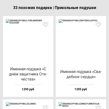
33 похожих подарка | Прикольные подушки
Имен­ная по­душ­ка «С
Имен­ная по­душ­ка «Сва­
днём за­щит­ни­ка Оте­
деб­ное сер­дце»
чес­тва»
1295 руб
1295 руб