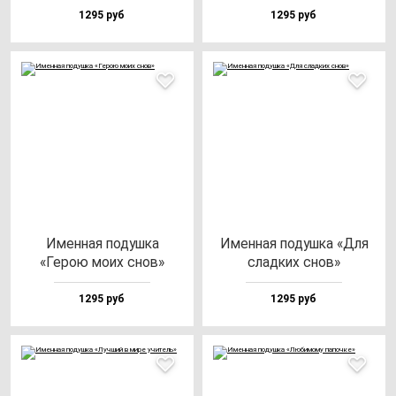
1295 руб
1295 руб
Имен­ная по­душ­ка
Имен­ная по­душ­ка «Для
«Герою мо­их снов»
слад­ких снов»
1295 руб
1295 руб