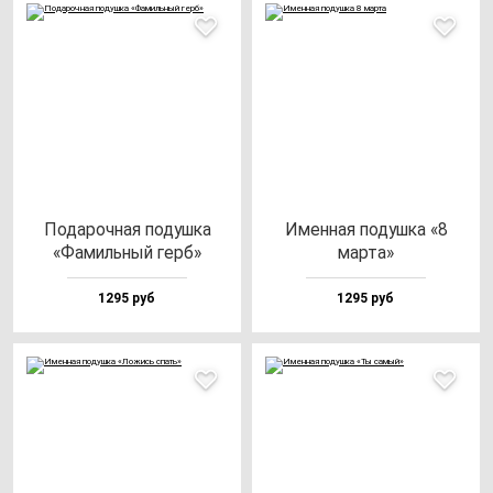
Пода­роч­ная по­душ­ка
Имен­ная по­душ­ка «8
«Фамиль­ный герб»
мар­та»
1295 руб
1295 руб