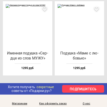
Имен­ная по­душ­ка «Сер­
Подуш­ка «Маме с лю­
дце из слов МУЖУ»
бовью»
1295 руб
1295 руб
Хотите получать
секретные
ПОДПИШИТЕСЬ
советы от «Подарки.ру»?
Магазинам
Как оформить заказ
О нас