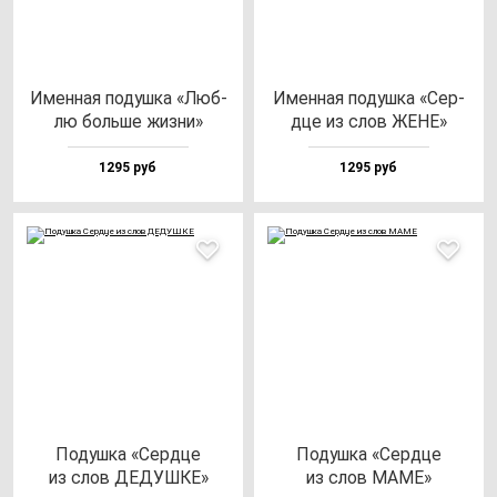
Имен­ная по­душ­ка «Люб­
Имен­ная по­душ­ка «Сер­
лю боль­ше жиз­ни»
дце из слов ЖЕНЕ»
1295 руб
1295 руб
Подуш­ка «Сер­дце
Подуш­ка «Сер­дце
из слов ДЕДУШКЕ»
из слов МАМЕ»