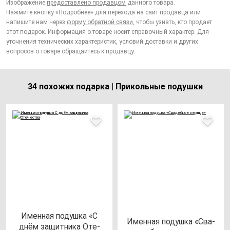
Изображение
предоставлено продавцом
данного товара.
Нажмите кнопку «Подробнее» для перехода на сайт продавца или
напишите нам через
форму обратной связи
, чтобы узнать, кто продает
этот подарок. Информация о товаре носит справочный характер. Для
уточнения технических характеристик, условий доставки и других
вопросов о товаре обращайтесь к продавцу.
34 похожих подарка | Прикольные подушки
Имен­ная по­душ­ка «С
Имен­ная по­душ­ка «Сва­
днём за­щит­ни­ка Оте­