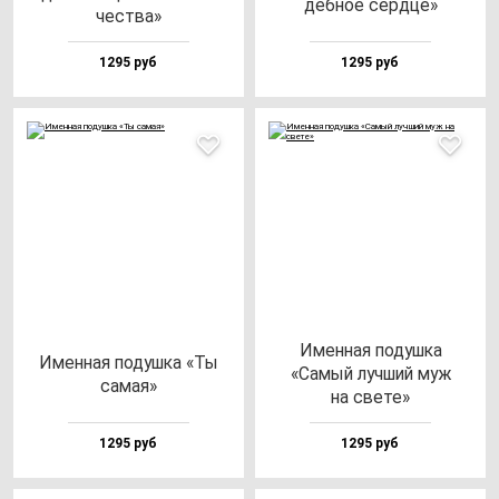
деб­ное сер­дце»
чес­тва»
1295 руб
1295 руб
Имен­ная по­душ­ка
Имен­ная по­душ­ка «Ты
«Самый луч­ший муж
са­мая»
на све­те»
1295 руб
1295 руб