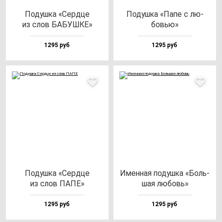
Подуш­ка «Сер­дце
Подуш­ка «Папе с лю­
из слов БАБУШКЕ»
бовью»
1295 руб
1295 руб
Подуш­ка «Сер­дце
Имен­ная по­душ­ка «Боль­
из слов ПАПЕ»
шая лю­бовь»
1295 руб
1295 руб