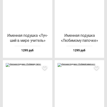
Имен­ная по­душ­ка «Луч­
Имен­ная по­душ­ка
ший в ми­ре учи­тель»
«Люби­мо­му па­поч­ке»
1295 руб
1295 руб