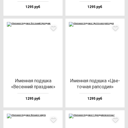
1295 руб
1295 руб
Имен­ная по­душ­ка
Имен­ная по­душ­ка «Цве­
«Весен­ний праз­дник»
точ­ная рап­со­дия»
1295 руб
1295 руб