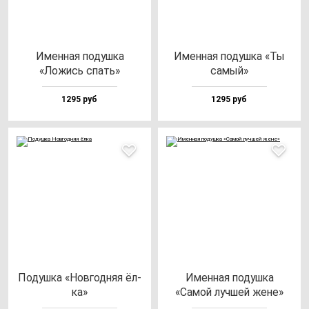
Имен­ная по­душ­ка
Имен­ная по­душ­ка «Ты
«Ложись спать»
са­мый»
1295 руб
1295 руб
Подуш­ка «Нов­год­няя ёл­
Имен­ная по­душ­ка
ка»
«Самой луч­шей же­не»