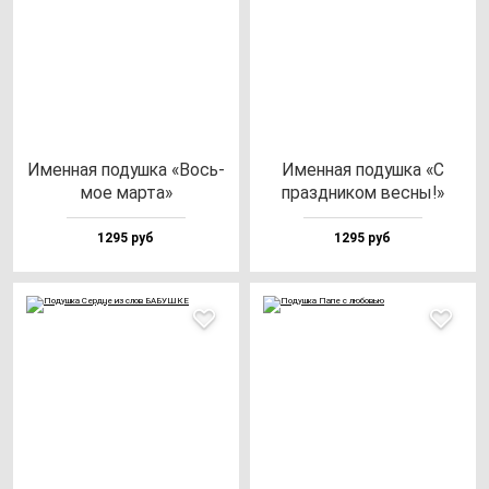
Имен­ная по­душ­ка «Вось­
Имен­ная по­душ­ка «С
мое мар­та»
праз­дни­ком вес­ны!»
1295 руб
1295 руб