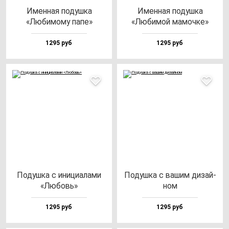
Имен­ная по­душ­ка
Имен­ная по­душ­ка
«Люби­мо­му па­пе»
«Люби­мой ма­моч­ке»
1295 руб
1295 руб
Подуш­ка с ини­ци­ала­ми
Подуш­ка с ва­шим ди­зай­
«Любовь»
ном
1295 руб
1295 руб