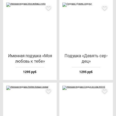
Имен­ная по­душ­ка «Моя
Подуш­ка «Девять cер­
лю­бовь к те­бе»
дец»
1295 руб
1295 руб