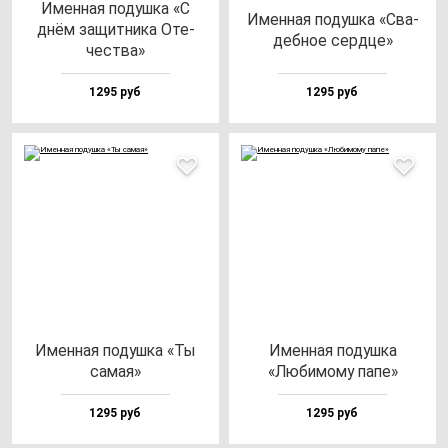
Имен­ная по­душ­ка «С
Имен­ная по­душ­ка «Сва­
днём за­щит­ни­ка Оте­
деб­ное сер­дце»
чес­тва»
1295 руб
1295 руб
Имен­ная по­душ­ка «Ты
Имен­ная по­душ­ка
са­мая»
«Люби­мо­му па­пе»
1295 руб
1295 руб