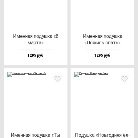
Имен­ная по­душ­ка «8
Имен­ная по­душ­ка
мар­та»
«Ложись спать»
1295 руб
1295 руб
Имен­ная по­душ­ка «Ты
Подуш­ка «Нов­год­няя ёл­