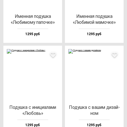
Имен­ная по­душ­ка
Имен­ная по­душ­ка
«Люби­мо­му па­поч­ке»
«Люби­мой ма­моч­ке»
1295 руб
1295 руб
Подуш­ка с ини­ци­ала­ми
Подуш­ка с ва­шим ди­зай­
«Любовь»
ном
1295 руб
1295 руб