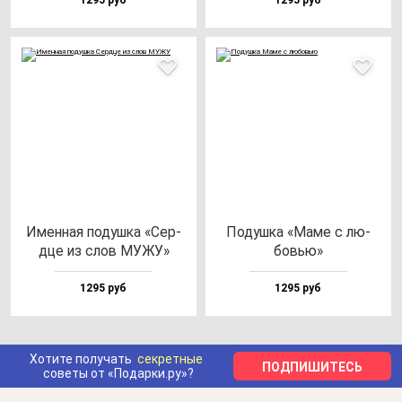
1295 руб
1295 руб
Имен­ная по­душ­ка «Сер­
Подуш­ка «Маме с лю­
дце из слов МУЖУ»
бовью»
1295 руб
1295 руб
Хотите получать
секретные
ПОДПИШИТЕСЬ
советы от «Подарки.ру»?