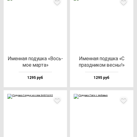
Имен­ная по­душ­ка «Вось­
Имен­ная по­душ­ка «С
мое мар­та»
праз­дни­ком вес­ны!»
1295 руб
1295 руб