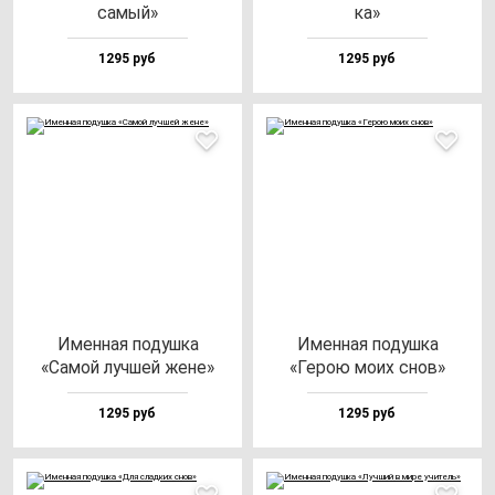
са­мый»
ка»
1295 руб
1295 руб
Имен­ная по­душ­ка
Имен­ная по­душ­ка
«Самой луч­шей же­не»
«Герою мо­их снов»
1295 руб
1295 руб