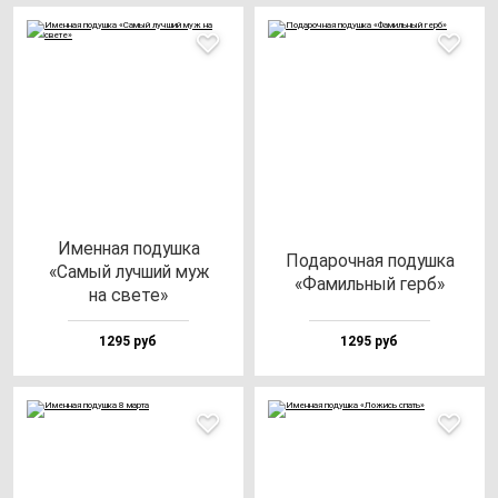
Имен­ная по­душ­ка
Пода­роч­ная по­душ­ка
«Самый луч­ший муж
«Фамиль­ный герб»
на све­те»
1295 руб
1295 руб