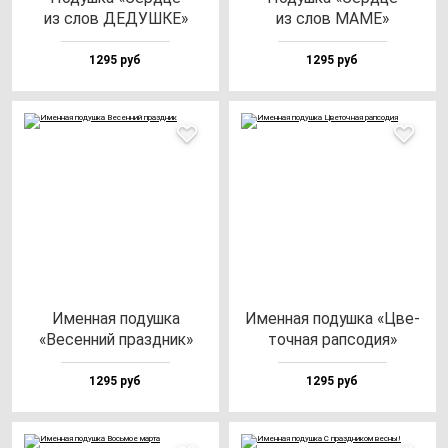
из слов ДЕДУШКЕ»
из слов МАМЕ»
1295 руб
1295 руб
Имен­ная по­душ­ка
Имен­ная по­душ­ка «Цве­
«Весен­ний праз­дник»
точ­ная рап­со­дия»
1295 руб
1295 руб