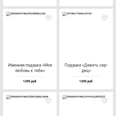
Имен­ная по­душ­ка «Моя
Подуш­ка «Девять cер­
лю­бовь к те­бе»
дец»
1295 руб
1295 руб