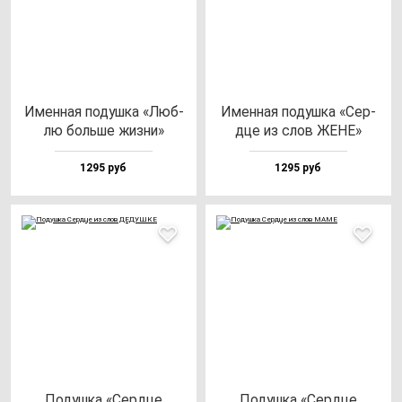
Имен­ная по­душ­ка «Люб­
Имен­ная по­душ­ка «Сер­
лю боль­ше жиз­ни»
дце из слов ЖЕНЕ»
1295 руб
1295 руб
Подуш­ка «Сер­дце
Подуш­ка «Сер­дце