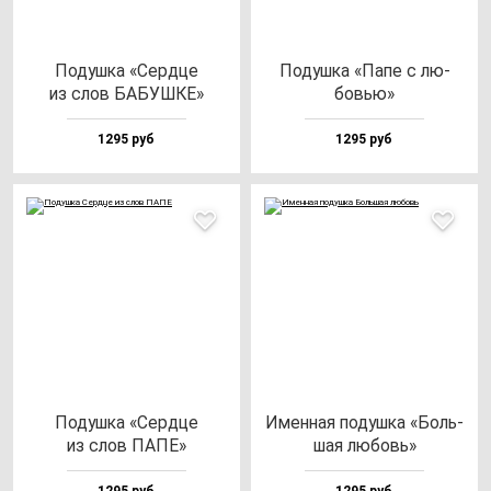
Подуш­ка «Сер­дце
Подуш­ка «Папе с лю­
из слов БАБУШКЕ»
бовью»
1295 руб
1295 руб
Подуш­ка «Сер­дце
Имен­ная по­душ­ка «Боль­
из слов ПАПЕ»
шая лю­бовь»