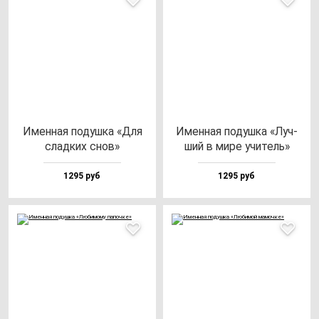
Имен­ная по­душ­ка «Для
Имен­ная по­душ­ка «Луч­
слад­ких снов»
ший в ми­ре учи­тель»
1295 руб
1295 руб