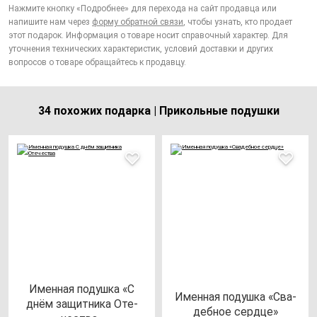
Нажмите кнопку «Подробнее» для перехода на сайт продавца или
напишите нам через
форму обратной связи
, чтобы узнать, кто продает
этот подарок. Информация о товаре носит справочный характер. Для
уточнения технических характеристик, условий доставки и других
вопросов о товаре обращайтесь к продавцу.
34 похожих подарка | Прикольные подушки
Имен­ная по­душ­ка «С
Имен­ная по­душ­ка «Сва­
днём за­щит­ни­ка Оте­
деб­ное сер­дце»