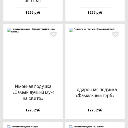
чес­тва»
1295 руб
1295 руб
Имен­ная по­душ­ка
Пода­роч­ная по­душ­ка
«Самый луч­ший муж
«Фамиль­ный герб»
на све­те»
1295 руб
1295 руб