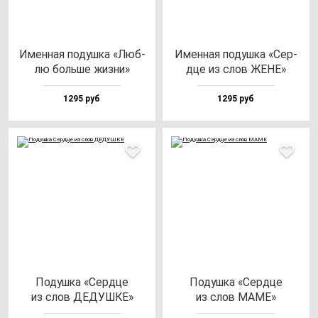
Имен­ная по­душ­ка «Люб­
Имен­ная по­душ­ка «Сер­
лю боль­ше жиз­ни»
дце из слов ЖЕНЕ»
1295 руб
1295 руб
Подуш­ка «Сер­дце
Подуш­ка «Сер­дце
из слов ДЕДУШКЕ»
из слов МАМЕ»