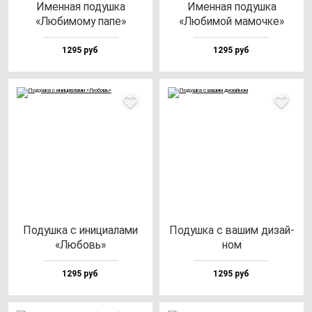
Имен­ная по­душ­ка
Имен­ная по­душ­ка
«Люби­мо­му па­пе»
«Люби­мой ма­моч­ке»
1295 руб
1295 руб
Подуш­ка с ини­ци­ала­ми
Подуш­ка с ва­шим ди­зай­
«Любовь»
ном
1295 руб
1295 руб