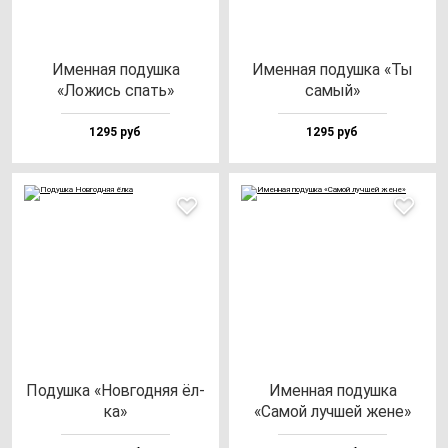
Имен­ная по­душ­ка
Имен­ная по­душ­ка «Ты
«Ложись спать»
са­мый»
1295 руб
1295 руб
Подуш­ка «Нов­год­няя ёл­
Имен­ная по­душ­ка
ка»
«Самой луч­шей же­не»