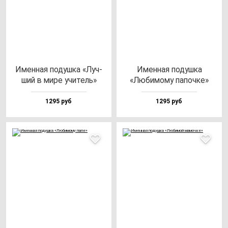
Имен­ная по­душ­ка «Луч­
Имен­ная по­душ­ка
ший в ми­ре учи­тель»
«Люби­мо­му па­поч­ке»
1295 руб
1295 руб