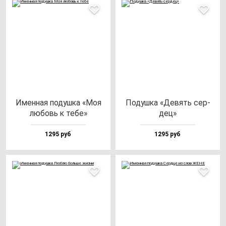
Имен­ная по­душ­ка «Моя
Подуш­ка «Девять cер­
лю­бовь к те­бе»
дец»
1295 руб
1295 руб