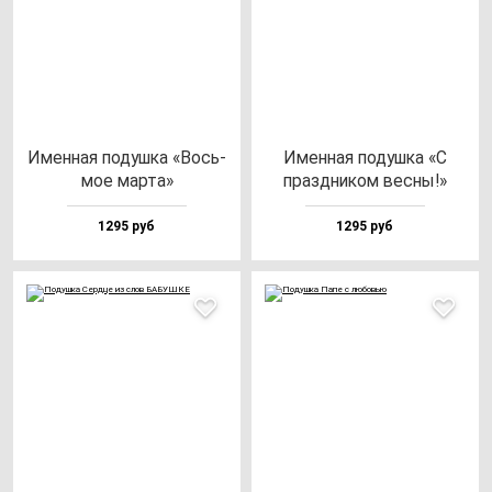
Имен­ная по­душ­ка «Вось­
Имен­ная по­душ­ка «С
мое мар­та»
праз­дни­ком вес­ны!»
1295 руб
1295 руб