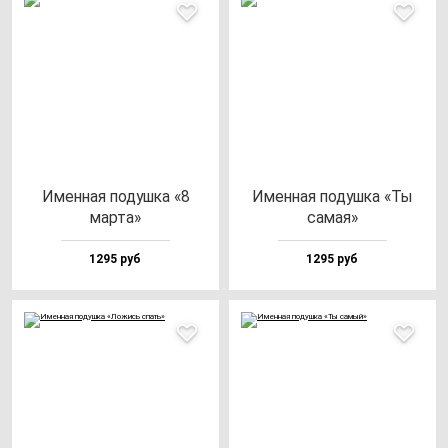
Имен­ная по­душ­ка «8
Имен­ная по­душ­ка «Ты
мар­та»
са­мая»
1295 руб
1295 руб