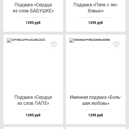
Подуш­ка «Сер­дце
Подуш­ка «Папе с лю­
из слов БАБУШКЕ»
бовью»
1295 руб
1295 руб
Подуш­ка «Сер­дце
Имен­ная по­душ­ка «Боль­
из слов ПАПЕ»
шая лю­бовь»
1295 руб
1295 руб