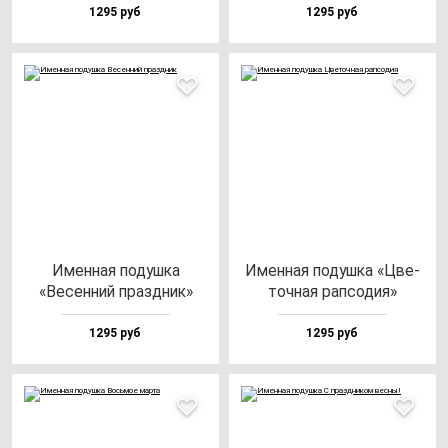
1295 руб
1295 руб
Имен­ная по­душ­ка
Имен­ная по­душ­ка «Цве­
«Весен­ний праз­дник»
точ­ная рап­со­дия»
1295 руб
1295 руб