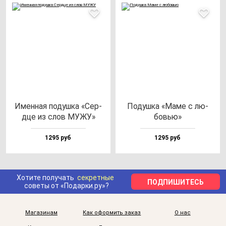
Имен­ная по­душ­ка «Сер­
Подуш­ка «Маме с лю­
дце из слов МУЖУ»
бовью»
1295 руб
1295 руб
Хотите получать
секретные
ПОДПИШИТЕСЬ
советы от «Подарки.ру»?
Магазинам
Как оформить заказ
О нас