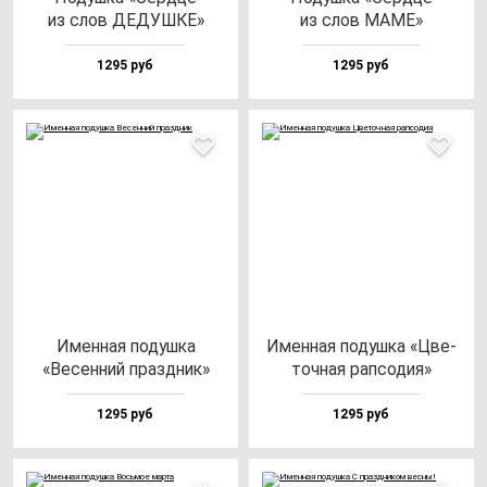
из слов ДЕДУШКЕ»
из слов МАМЕ»
1295 руб
1295 руб
Имен­ная по­душ­ка
Имен­ная по­душ­ка «Цве­
«Весен­ний праз­дник»
точ­ная рап­со­дия»
1295 руб
1295 руб