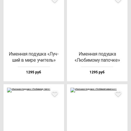
Имен­ная по­душ­ка «Луч­
Имен­ная по­душ­ка
ший в ми­ре учи­тель»
«Люби­мо­му па­поч­ке»
1295 руб
1295 руб