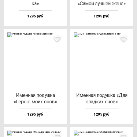
ка»
«Самой луч­шей же­не»
1295 руб
1295 руб
Имен­ная по­душ­ка
Имен­ная по­душ­ка «Для
«Герою мо­их снов»
слад­ких снов»
1295 руб
1295 руб