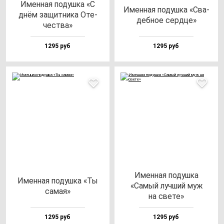
Имен­ная по­душ­ка «С
Имен­ная по­душ­ка «Сва­
днём за­щит­ни­ка Оте­
деб­ное сер­дце»
чес­тва»
1295 руб
1295 руб
Имен­ная по­душ­ка
Имен­ная по­душ­ка «Ты
«Самый луч­ший муж
са­мая»
на све­те»
1295 руб
1295 руб