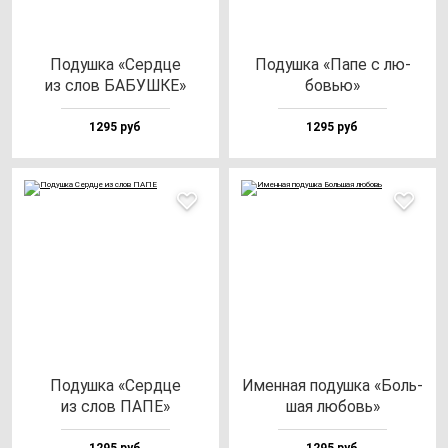
Подуш­ка «Сер­дце
Подуш­ка «Папе с лю­
из слов БАБУШКЕ»
бовью»
1295 руб
1295 руб
Подуш­ка «Сер­дце
Имен­ная по­душ­ка «Боль­
из слов ПАПЕ»
шая лю­бовь»