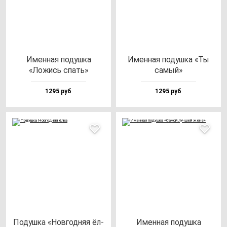
Имен­ная по­душ­ка
Имен­ная по­душ­ка «Ты
«Ложись спать»
са­мый»
1295 руб
1295 руб
Подуш­ка «Нов­год­няя ёл­
Имен­ная по­душ­ка