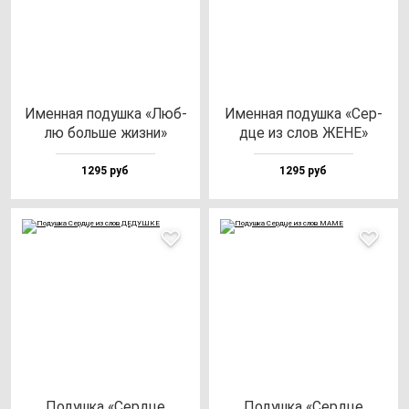
Имен­ная по­душ­ка «Люб­
Имен­ная по­душ­ка «Сер­
лю боль­ше жиз­ни»
дце из слов ЖЕНЕ»
1295 руб
1295 руб
Подуш­ка «Сер­дце
Подуш­ка «Сер­дце