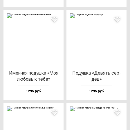
Имен­ная по­душ­ка «Моя
Подуш­ка «Девять cер­
лю­бовь к те­бе»
дец»
1295 руб
1295 руб