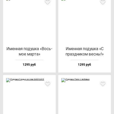
Имен­ная по­душ­ка «Вось­
Имен­ная по­душ­ка «С
мое мар­та»
праз­дни­ком вес­ны!»
1295 руб
1295 руб