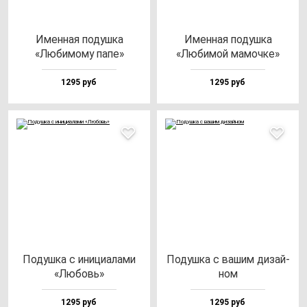
Имен­ная по­душ­ка
Имен­ная по­душ­ка
«Люби­мо­му па­пе»
«Люби­мой ма­моч­ке»
1295 руб
1295 руб
Подуш­ка с ини­ци­ала­ми
Подуш­ка с ва­шим ди­зай­
«Любовь»
ном
1295 руб
1295 руб