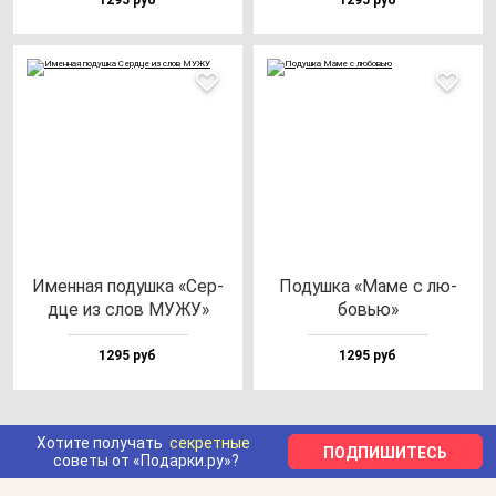
1295 руб
1295 руб
Имен­ная по­душ­ка «Сер­
Подуш­ка «Маме с лю­
дце из слов МУЖУ»
бовью»
1295 руб
1295 руб
Хотите получать
секретные
ПОДПИШИТЕСЬ
советы от «Подарки.ру»?