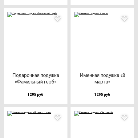
Пода­роч­ная по­душ­ка
Имен­ная по­душ­ка «8
«Фамиль­ный герб»
мар­та»
1295 руб
1295 руб