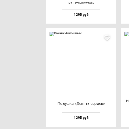
ка Оте­чес­тва»
1295 руб
И
Подуш­ка «Девять cер­дец»
1295 руб