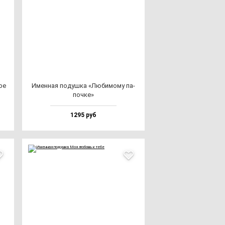
ре
Имен­ная по­душ­ка «Люби­мо­му па­
поч­ке»
1295 руб