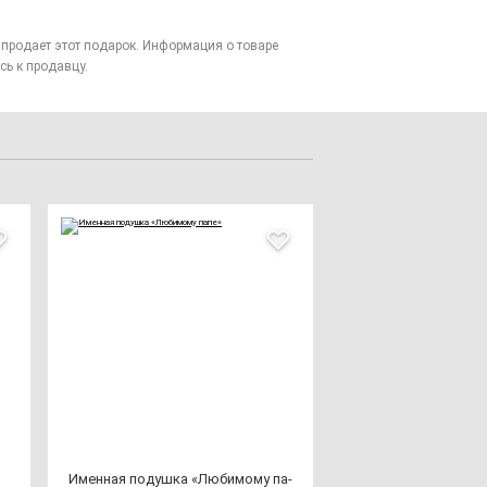
то продает этот подарок. Информация о товаре
сь к продавцу.
Имен­ная по­душ­ка «Люби­мо­му па­