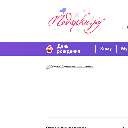
от 
День
Кому
Му
рождения