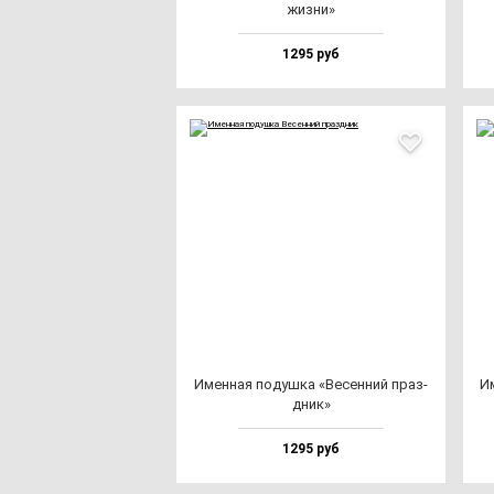
жиз­ни»
1295 руб
Имен­ная по­душ­ка «Весен­ний праз­
Им
дник»
1295 руб