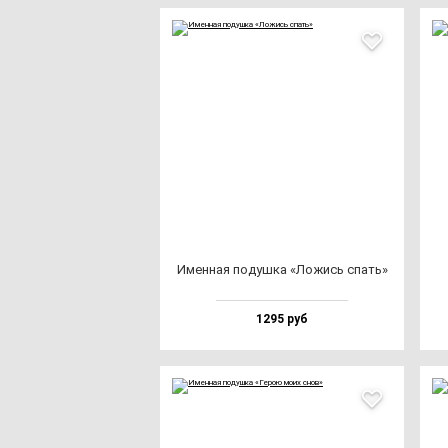
Имен­ная по­душ­ка «Ложись спать»
1295 руб