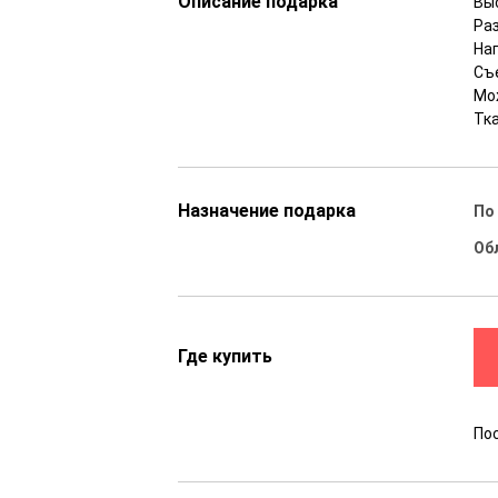
Описание подарка
Вы
Ра
На
Съ
Мо
Тка
Назначение подарка
По
Об
Где купить
По