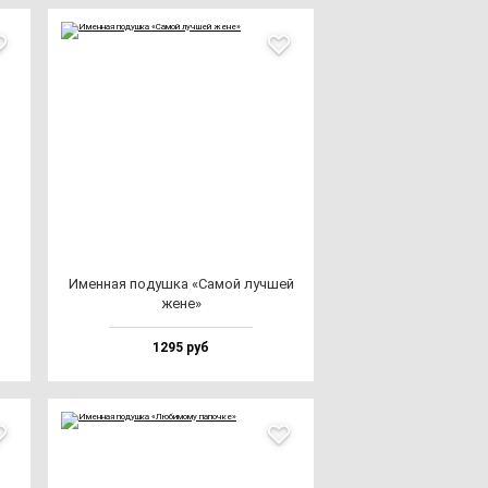
Имен­ная по­душ­ка «Самой луч­шей
же­не»
1295 руб