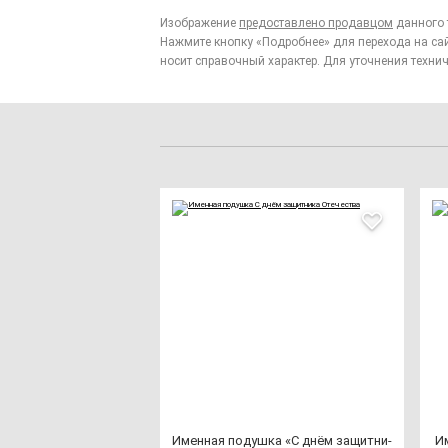
Изображение
предоставлено продавцом
данного 
Нажмите кнопку «Подробнее» для перехода на са
носит справочный характер. Для уточнения технич
Имен­ная по­душ­ка «С днём за­щит­ни­
Им