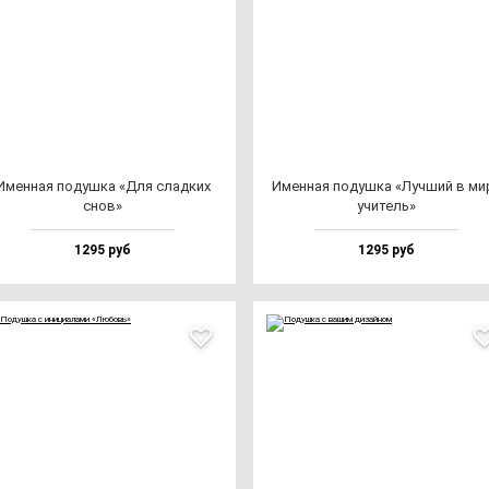
Имен­ная по­душ­ка «Для слад­ких
Имен­ная по­душ­ка «Луч­ший в ми­
снов»
учи­тель»
1295 руб
1295 руб