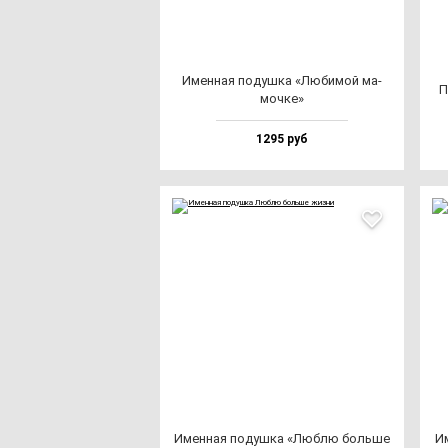
Имен­ная по­душ­ка «Люби­мой ма­
П
моч­ке»
1295 руб
Имен­ная по­душ­ка «Люб­лю боль­ше
Им