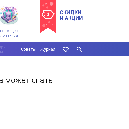
СКИДКИ
И АКЦИИ
ловые подарки
и сувениры
ер-
Советы
Журнал
сы
а может спать