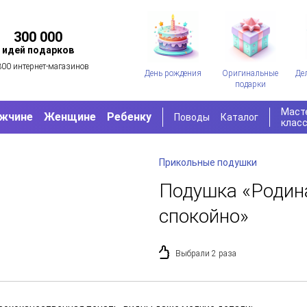
300 000
идей подарков
300 интернет-магазинов
День рождения
Оригинальные
Де
подарки
Маст
жчине
Женщине
Ребенку
Поводы
Каталог
клас
Прикольные подушки
Подушка «Родин
спокойно»
Выбрали 2 раза