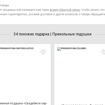
товара.
йт продавца или напишите нам через
форму обратной связи
, чтобы узнать, к
еских характеристик, условий доставки и других вопросов о товаре обращайте
34 похожих подарка | Прикольные подушки
ен­ная по­душ­ка «Сва­деб­ное сер­