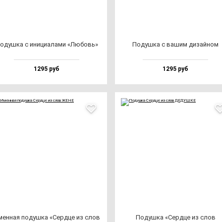
одуш­ка с ини­ци­ала­ми «Любовь»
Подуш­ка с ва­шим ди­зай­ном
1295 руб
1295 руб
ен­ная по­душ­ка «Сер­дце из слов
Подуш­ка «Сер­дце из слов