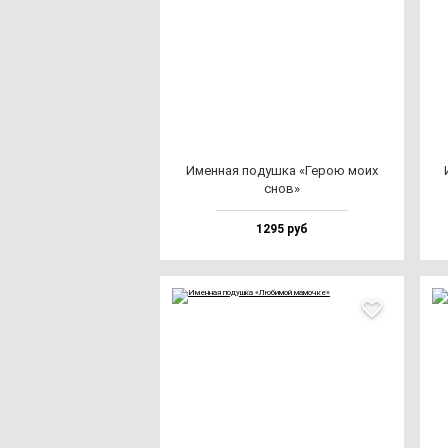
Имен­ная по­душ­ка «Герою мо­их
снов»
1295 руб