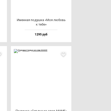
Имен­ная по­душ­ка «Моя лю­бовь
к те­бе»
1295 руб
Подуш­ка «Сер­дце из слов МАМЕ»