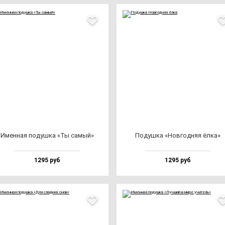
Имен­ная по­душ­ка «Ты са­мый»
Подуш­ка «Нов­год­няя ёл­ка»
1295 руб
1295 руб