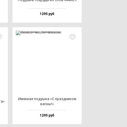
1295 руб
Имен­ная по­душ­ка «С праз­дни­ком
та»
вес­ны!»
1295 руб