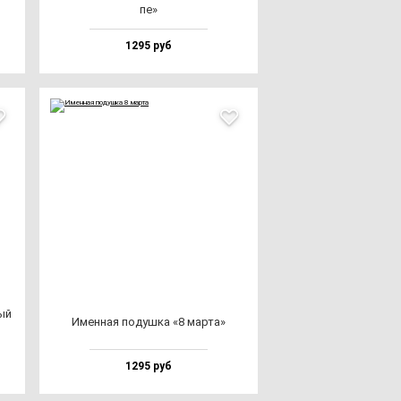
пе»
1295 руб
ный
Имен­ная по­душ­ка «8 мар­та»
1295 руб