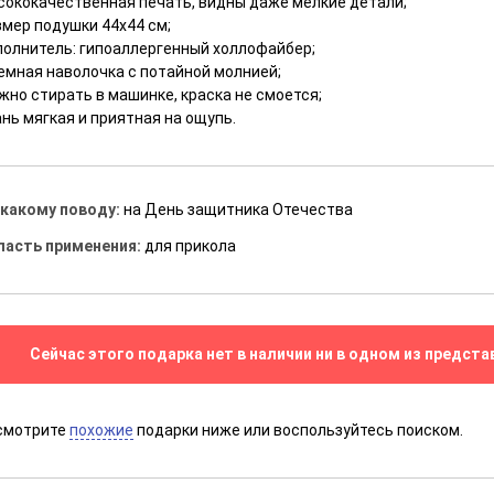
сококачественная печать, видны даже мелкие детали;
змер подушки 44x44 см;
полнитель: гипоаллергенный холлофайбер;
емная наволочка с потайной молнией;
жно стирать в машинке, краска не смоется;
нь мягкая и приятная на ощупь.
 какому поводу:
на День защитника Отечества
ласть применения:
для прикола
Сейчас этого подарка нет в наличии ни в одном из предста
смотрите
похожие
подарки ниже или воспользуйтесь поиском.