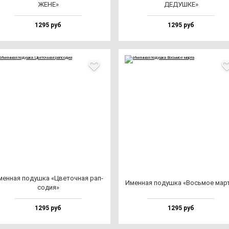
ЖЕНЕ»
ДЕДУШКЕ»
1295 руб
1295 руб
ен­ная по­душ­ка «Цве­точ­ная рап­
Имен­ная по­душ­ка «Вось­мое мар­
со­дия»
1295 руб
1295 руб