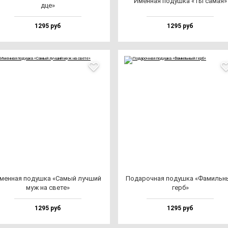
Имен­ная по­душ­ка «Ты са­мая»
дце»
1295 руб
1295 руб
мен­ная по­душ­ка «Самый луч­ший
Пода­роч­ная по­душ­ка «Фамиль­
муж на све­те»
герб»
1295 руб
1295 руб