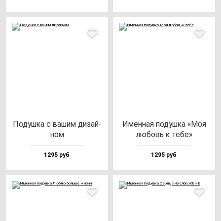
Подуш­ка с ва­шим ди­зай­
Имен­ная по­душ­ка «Моя
ном
лю­бовь к те­бе»
1295 руб
1295 руб