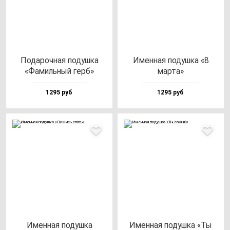
Пода­роч­ная по­душ­ка
Имен­ная по­душ­ка «8
«Фамиль­ный герб»
мар­та»
1295 руб
1295 руб
Имен­ная по­душ­ка
Имен­ная по­душ­ка «Ты