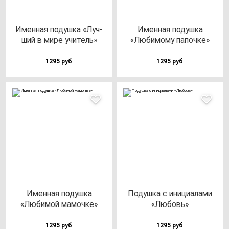
Имен­ная по­душ­ка «Луч­
Имен­ная по­душ­ка
ший в ми­ре учи­тель»
«Люби­мо­му па­поч­ке»
1295 руб
1295 руб
Имен­ная по­душ­ка
Подуш­ка с ини­ци­ала­ми
«Люби­мой ма­моч­ке»
«Любовь»
1295 руб
1295 руб