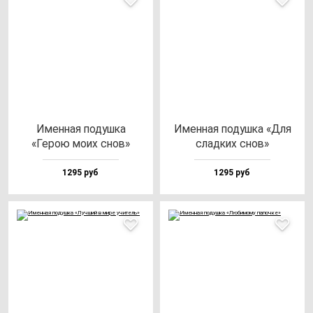
Имен­ная по­душ­ка
Имен­ная по­душ­ка «Для
«Герою мо­их снов»
слад­ких снов»
1295 руб
1295 руб