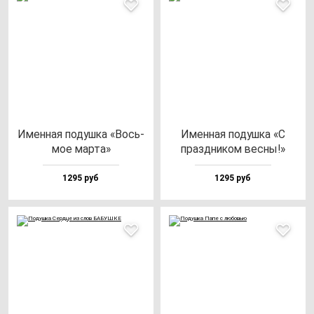
Имен­ная по­душ­ка «Вось­
Имен­ная по­душ­ка «С
мое мар­та»
праз­дни­ком вес­ны!»
1295 руб
1295 руб