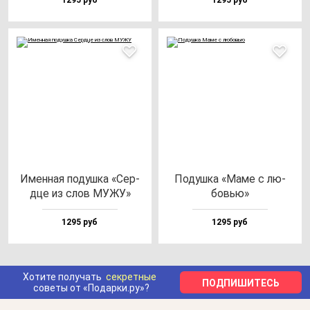
1295 руб
1295 руб
Имен­ная по­душ­ка «Сер­
Подуш­ка «Маме с лю­
дце из слов МУЖУ»
бовью»
1295 руб
1295 руб
Хотите получать
секретные
ПОДПИШИТЕСЬ
советы от «Подарки.ру»?