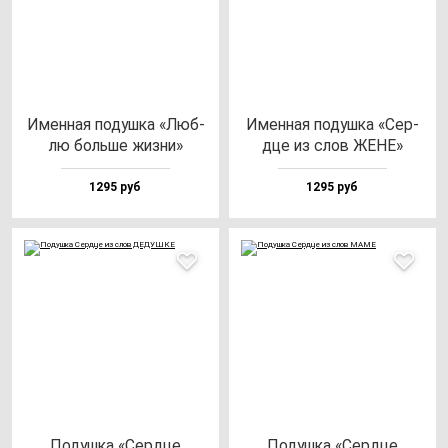
Имен­ная по­душ­ка «Люб­
Имен­ная по­душ­ка «Сер­
лю боль­ше жиз­ни»
дце из слов ЖЕНЕ»
1295 руб
1295 руб
Подуш­ка «Сер­дце
Подуш­ка «Сер­дце