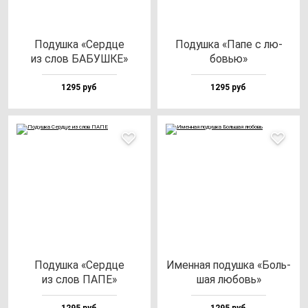
Подуш­ка «Сер­дце
Подуш­ка «Папе с лю­
из слов БАБУШКЕ»
бовью»
1295 руб
1295 руб
Подуш­ка «Сер­дце
Имен­ная по­душ­ка «Боль­
из слов ПАПЕ»
шая лю­бовь»