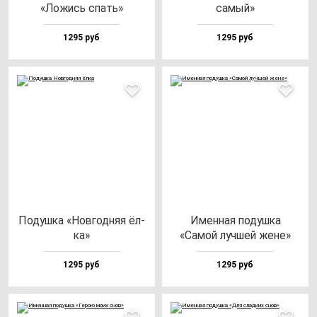
«Ложись спать»
са­мый»
1295 руб
1295 руб
Подуш­ка «Нов­год­няя ёл­
Имен­ная по­душ­ка
ка»
«Самой луч­шей же­не»
1295 руб
1295 руб