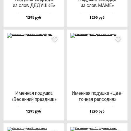
из слов ДЕДУШКЕ»
из слов МАМЕ»
1295 руб
1295 руб
Имен­ная по­душ­ка
Имен­ная по­душ­ка «Цве­
«Весен­ний праз­дник»
точ­ная рап­со­дия»
1295 руб
1295 руб