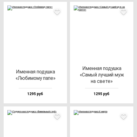
Имен­ная по­душ­ка
Имен­ная по­душ­ка
«Самый луч­ший муж
«Люби­мо­му па­пе»
на све­те»
1295 руб
1295 руб