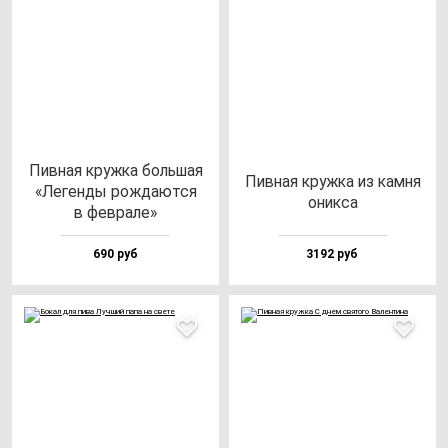
Пив­ная круж­ка боль­шая
Пив­ная круж­ка из кам­ня
«Леген­ды рож­да­ют­ся
оник­са
в фев­ра­ле»
690 руб
3192 руб