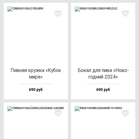
Пив­ная круж­ка «Кубок
Бокал для пи­ва «Ново­
ми­ра»
год­ний 2024»
690 руб
690 руб