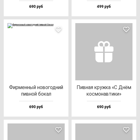
690 руб
499 руб
Фир­мен­ный но­во­год­ний
Пив­ная круж­ка «С Днём
пив­ной бо­кал
кос­мо­нав­ти­ки»
690 руб
690 руб