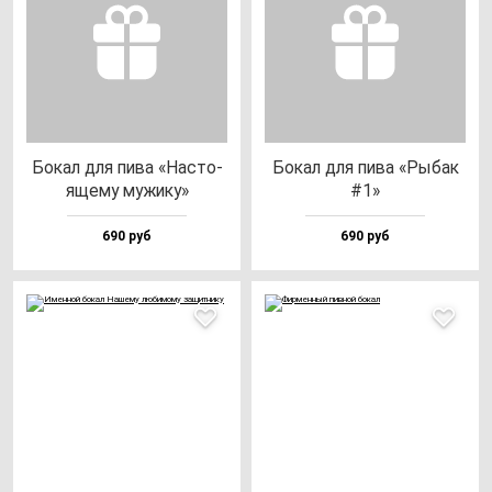
Бокал для пи­ва «Нас­то­
Бокал для пи­ва «Рыбак
яще­му му­жи­ку»
#1»
690 руб
690 руб