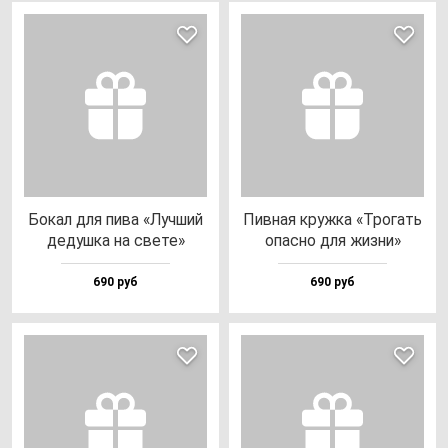
Бокал для пи­ва «Луч­ший
Пив­ная круж­ка «Тро­гать
де­душ­ка на све­те»
опас­но для жиз­ни»
690 руб
690 руб