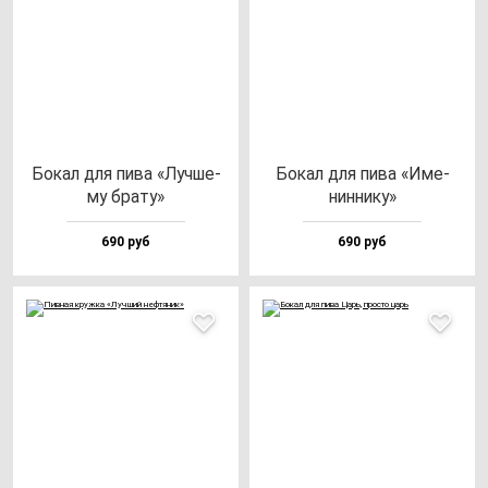
Бокал для пи­ва «Луч­ше­
Бокал для пи­ва «Име­
му бра­ту»
нин­ни­ку»
690 руб
690 руб