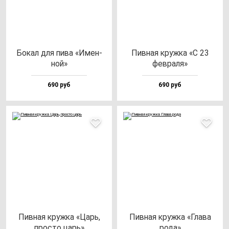
Бокал для пи­ва «Имен­
Пив­ная круж­ка «С 23
ной»
фев­ра­ля»
690 руб
690 руб
Пив­ная круж­ка «Царь,
Пив­ная круж­ка «Гла­ва
прос­то царь»
ро­да»