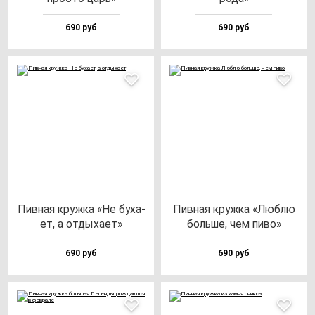
690 руб
690 руб
Пив­ная круж­ка «Не бу­ха­
Пив­ная круж­ка «Люб­лю
ет, а от­ды­ха­ет»
боль­ше, чем пи­во»
690 руб
690 руб