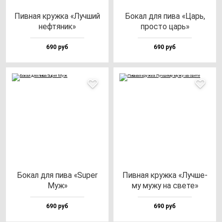
Пив­ная круж­ка «Луч­ший
Бокал для пи­ва «Царь,
неф­тя­ник»
прос­то царь»
690 руб
690 руб
Бокал для пи­ва «Super
Пив­ная круж­ка «Луч­ше­
Муж»
му му­жу на све­те»
690 руб
690 руб