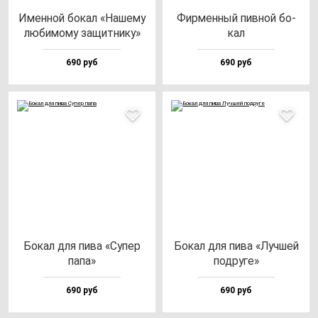
Имен­ной бо­кал «Наше­му
Фир­мен­ный пив­ной бо­
лю­би­мо­му за­щит­ни­ку»
кал
690 руб
690 руб
Бокал для пи­ва «Супер
Бокал для пи­ва «Луч­шей
па­па»
под­ру­ге»
690 руб
690 руб