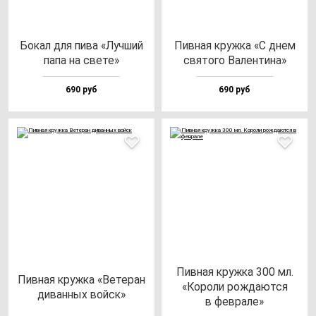
Бокал для пи­ва «Луч­ший
Пив­ная круж­ка «С днем
па­па на све­те»
свя­то­го Вален­ти­на»
690 руб
690 руб
Пив­ная круж­ка 300 мл.
Пив­ная круж­ка «Вете­ран
«Коро­ли рож­да­ют­ся
ди­ван­ных вой­ск»
в фев­ра­ле»