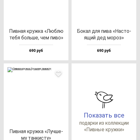
Пив­ная круж­ка «Люб­лю
Бокал для пи­ва «Нас­то­
те­бя боль­ше, чем пи­во»
ящий дед мо­роз»
690 руб
690 руб
Показать все
по­дар­ки из кол­лек­ции
«Пив­ные круж­ки»
Пив­ная круж­ка «Луч­ше­
му тан­кис­ту»