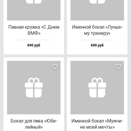
Пив­ная круж­ка «С Днем
Имен­ной бо­кал «Луч­ше­
ВМФ»
му тре­не­ру»
690 руб
690 руб
Бокал для пи­ва «Юби­
Имен­ной бо­кал «Муж­чи­
лей­ный»
не моей меч­ты»