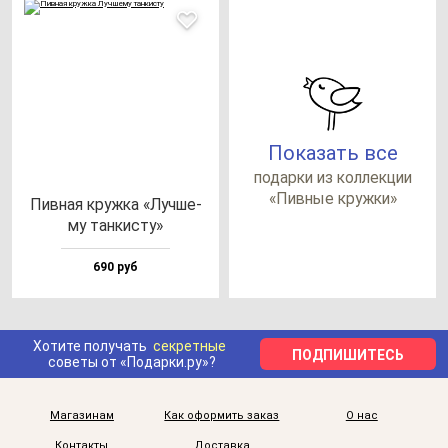
Показать все
по­дар­ки из кол­лек­ции
«Пив­ные круж­ки»
Пив­ная круж­ка «Луч­ше­
му тан­кис­ту»
690 руб
Хотите получать
секретные
ПОДПИШИТЕСЬ
советы от «Подарки.ру»?
Магазинам
Как оформить заказ
О нас
Контакты
Доставка