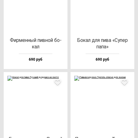
Фир­мен­ный пив­ной бо­
Бокал для пи­ва «Супер
кал
па­па»
690 руб
690 руб