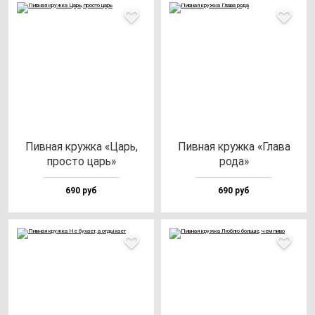
Пив­ная круж­ка «Царь,
Пив­ная круж­ка «Гла­ва
прос­то царь»
ро­да»
690 руб
690 руб