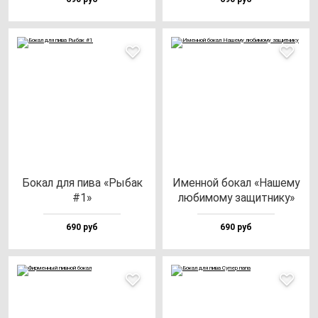
Бокал для пи­ва «Рыбак
Имен­ной бо­кал «Наше­му
#1»
лю­би­мо­му за­щит­ни­ку»
690 руб
690 руб