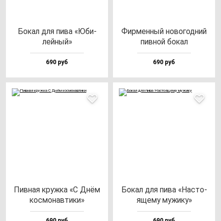
Бокал для пи­ва «Юби­
Фир­мен­ный но­во­год­ний
лей­ный»
пив­ной бо­кал
690 руб
690 руб
Пив­ная круж­ка «С Днём
Бокал для пи­ва «Нас­то­
кос­мо­нав­ти­ки»
яще­му му­жи­ку»
690 руб
690 руб