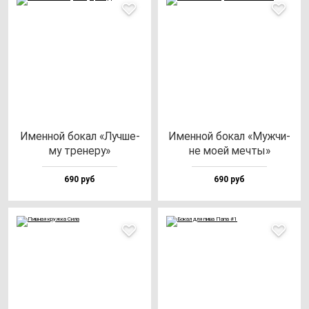
Имен­ной бо­кал «Луч­ше­
Имен­ной бо­кал «Муж­чи­
му тре­не­ру»
не моей меч­ты»
690 руб
690 руб