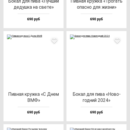
Бокал для пи­ва «Луч­ший
Пив­ная круж­ка «Тро­гать
де­душ­ка на све­те»
опас­но для жиз­ни»
690 руб
690 руб
Пив­ная круж­ка «С Днем
Бокал для пи­ва «Ново­
ВМФ»
год­ний 2024»
690 руб
690 руб