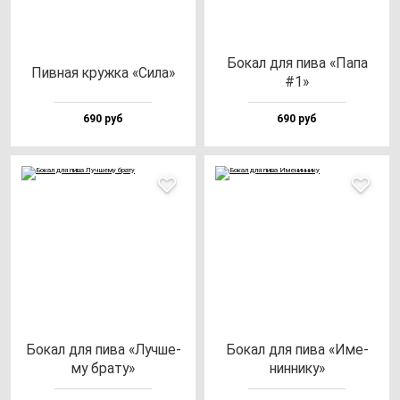
Бокал для пи­ва «Папа
Пив­ная круж­ка «Сила»
#1»
690 руб
690 руб
Бокал для пи­ва «Луч­ше­
Бокал для пи­ва «Име­
му бра­ту»
нин­ни­ку»