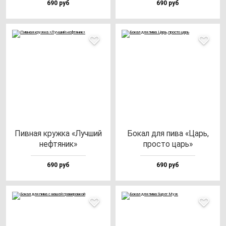
690 руб
690 руб
Пив­ная круж­ка «Луч­ший
Бокал для пи­ва «Царь,
неф­тя­ник»
прос­то царь»
690 руб
690 руб