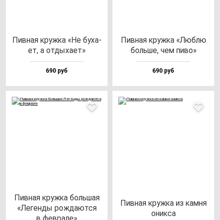
Пив­ная круж­ка «Не бу­ха­
Пив­ная круж­ка «Люб­лю
ет, а от­ды­ха­ет»
боль­ше, чем пи­во»
690 руб
690 руб
Пив­ная круж­ка боль­шая
Пив­ная круж­ка из кам­ня
«Леген­ды рож­да­ют­ся
оник­са
в фев­ра­ле»