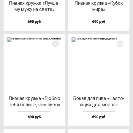
Пив­ная круж­ка «Луч­ше­
Пив­ная круж­ка «Кубок
му му­жу на све­те»
ми­ра»
690 руб
690 руб
Пив­ная круж­ка «Люб­лю
Бокал для пи­ва «Нас­то­
те­бя боль­ше, чем пи­во»
ящий дед мо­роз»
690 руб
690 руб