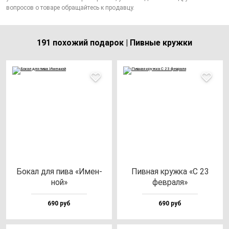
вопросов о товаре обращайтесь к продавцу.
191 похожий подарок | Пивные кружки
Бокал для пи­ва «Имен­
Пив­ная круж­ка «С 23
ной»
фев­ра­ля»
690 руб
690 руб