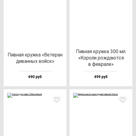
Пив­ная круж­ка 300 мл.
Пив­ная круж­ка «Вете­ран
«Коро­ли рож­да­ют­ся
ди­ван­ных вой­ск»
в фев­ра­ле»
690 руб
499 руб