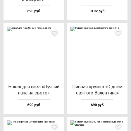
690 руб
3192 руб
Бокал для пи­ва «Луч­ший
Пив­ная круж­ка «С днем
па­па на све­те»
свя­то­го Вален­ти­на»
690 руб
690 руб