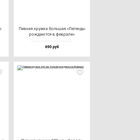
о
Пив­ная круж­ка боль­шая «Леген­ды
рож­да­ют­ся в фев­ра­ле»
690 руб