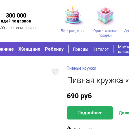
300 000
идей подарков
300 интернет-магазинов
День рождения
Оригинальные
Де
подарки
Маст
жчине
Женщине
Ребенку
Поводы
Каталог
клас
Пивные кружки
Пивная кружка 
690
руб
Подробнее
Доли