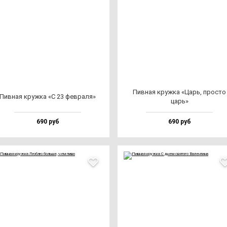
Пив­ная круж­ка «Царь, прос­то
Пив­ная круж­ка «С 23 фев­ра­ля»
царь»
690 руб
690 руб