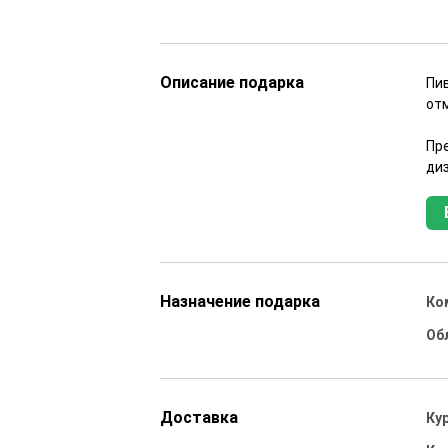
Описание подарка
Пи
от
Пр
ди
Назначение подарка
Ко
Об
Доставка
Ку