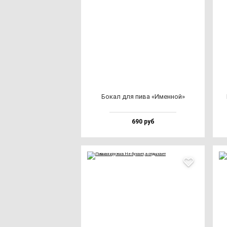
Бокал для пи­ва «Имен­ной»
690 руб