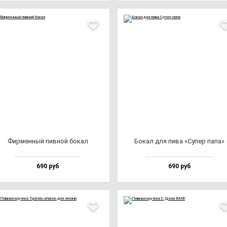
Фир­мен­ный пив­ной бо­кал
Бокал для пи­ва «Супер па­па»
690 руб
690 руб