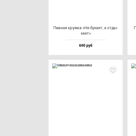
Пив­ная круж­ка «Не бу­ха­ет, а от­ды­
П
ха­ет»
690 руб