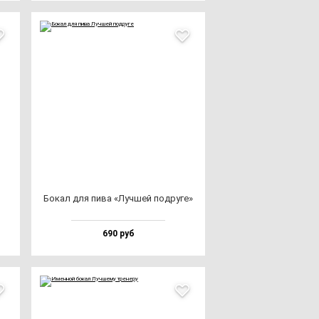
Бокал для пи­ва «Луч­шей под­ру­ге»
690 руб