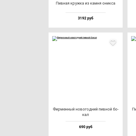
Пив­ная круж­ка из кам­ня оник­са
3192 руб
Фир­мен­ный но­во­год­ний пив­ной бо­
Пи
кал
690 руб