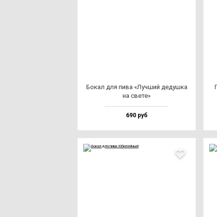
Бокал для пи­ва «Луч­ший де­душ­ка
на све­те»
690 руб