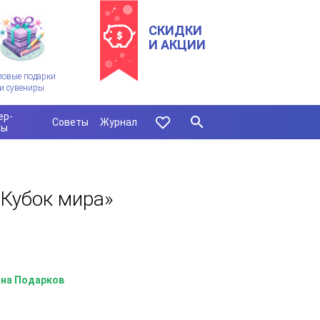
СКИДКИ
И АКЦИИ
ловые подарки
и сувениры
ер-
Советы
Журнал
сы
«Кубок мира»
на Подарков