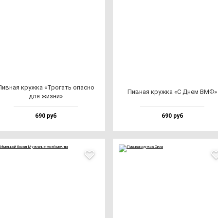
Пив­ная круж­ка «Тро­гать опас­но
Пив­ная круж­ка «С Днем ВМФ»
для жиз­ни»
690 руб
690 руб