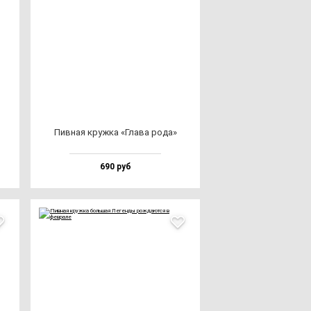
Пив­ная круж­ка «Гла­ва ро­да»
690 руб