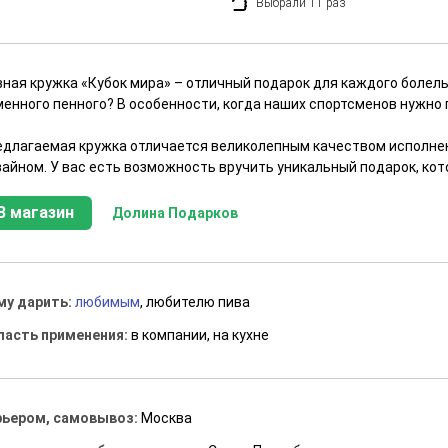
Выбрали 11 раз
вная кружка «Кубок мира» – отличный подарок для каждого болел
менного пенного? В особенности, когда наших спортсменов нужн
едлагаемая кружка отличается великолепным качеством исполне
зайном. У вас есть возможность вручить уникальный подарок, кот
В магазин
Долина Подарков
му дарить:
любимым
, любителю пива
ласть применения:
в компании, на кухне
рьером, самовывоз:
Москва