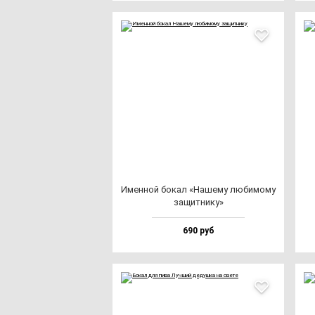
Имен­ной бо­кал «Наше­му лю­би­мо­му
за­щит­ни­ку»
690 руб