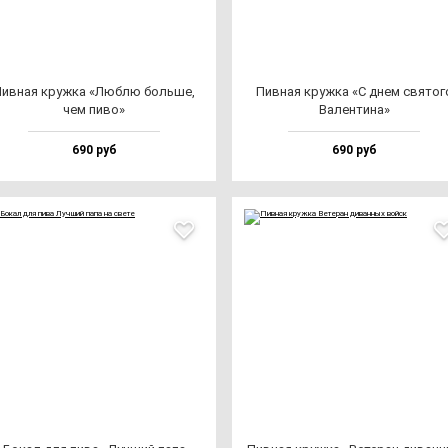
ив­ная круж­ка «Люб­лю боль­ше,
Пив­ная круж­ка «С днем свя­то­г
чем пи­во»
Вален­ти­на»
690 руб
690 руб