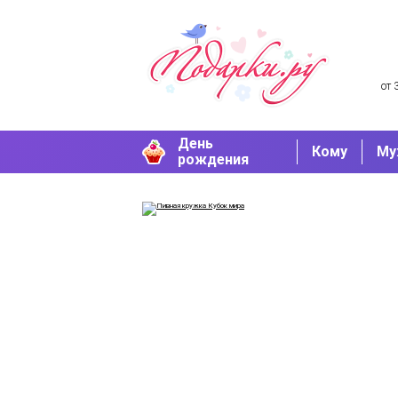
от 
День
Кому
Му
рождения