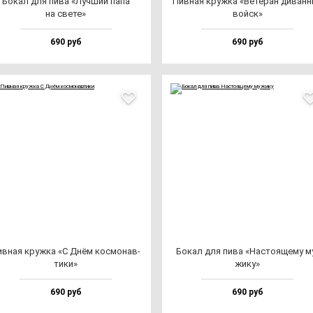
Бокал для пи­ва «Луч­ший па­па
Пив­ная круж­ка «Вете­ран ди­ван­
на све­те»
вой­ск»
690 руб
690 руб
в­ная круж­ка «С Днём кос­мо­нав­
Бокал для пи­ва «Нас­то­яще­му м
ти­ки»
жи­ку»
690 руб
690 руб