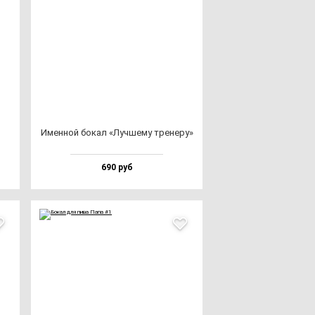
Имен­ной бо­кал «Луч­ше­му тре­не­ру»
690 руб