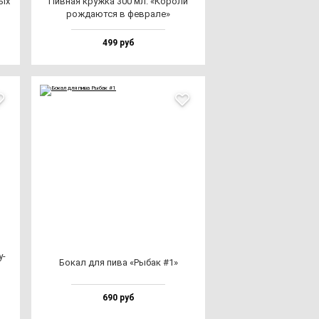
ных
Пив­ная круж­ка 300 мл. «Коро­ли
рож­да­ют­ся в фев­ра­ле»
499 руб
у­
Бокал для пи­ва «Рыбак #1»
690 руб