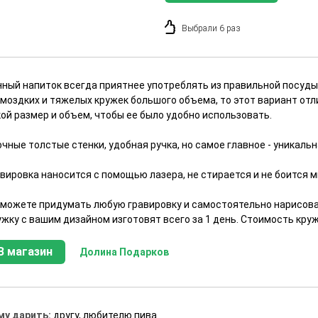
Выбрали 6 раз
нный напиток всегда приятнее употреблять из правильной посуды
омоздких и тяжелых кружек большого объема, то этот вариант отл
ой размер и объем, чтобы ее было удобно использовать.
чные толстые стенки, удобная ручка, но самое главное - уникаль
авировка наносится с помощью лазера, не стирается и не боится 
 можете придумать любую гравировку и самостоятельно нарисоват
жку с вашим дизайном изготовят всего за 1 день. Стоимость круж
В магазин
Долина Подарков
му дарить:
другу, любителю пива