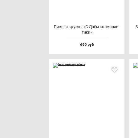
Пив­ная круж­ка «С Днём кос­мо­нав­
Б
ти­ки»
690 руб