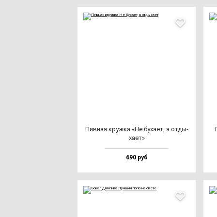
Пив­ная круж­ка «Не бу­ха­ет, а от­ды­
ха­ет»
690 руб