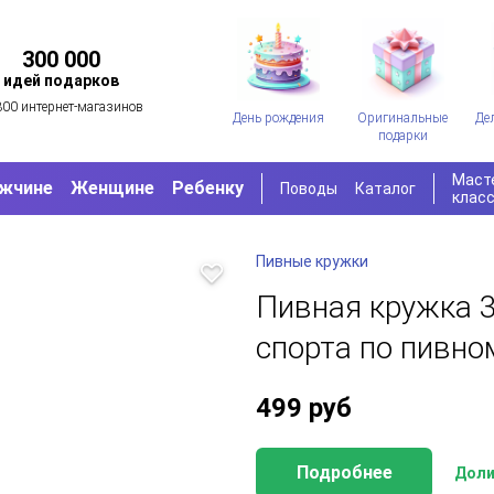
300 000
идей подарков
300 интернет-магазинов
День рождения
Оригинальные
Де
подарки
Маст
жчине
Женщине
Ребенку
Поводы
Каталог
клас
Пивные кружки
Пивная кружка 3
спорта по пивн
499
руб
Подробнее
Доли