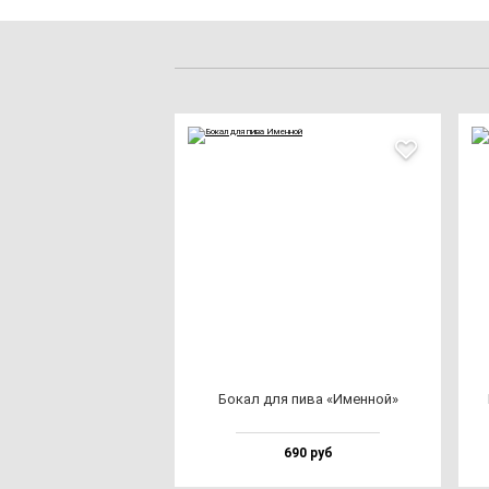
Бокал для пи­ва «Имен­ной»
690 руб