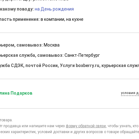
 какому поводу:
на День рождения
ласть применения:
в компании, на кухне
рьером, самовывоз:
Москва
рьерская служба, самовывоз:
Санкт-Петербург
ужба СДЭК, почтой России, Услуги boxberry.ru, курьерская служ
лина Подарков
условия д
товара.
йт продавца или напишите нам через
форму обратной связи
, чтобы узнать, к
еских характеристик, условий доставки и других вопросов о товаре обращайте