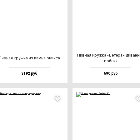
Пив­ная круж­ка «Вете­ран ди­ван­
Пив­ная круж­ка из кам­ня оник­са
вой­ск»
3192 руб
690 руб