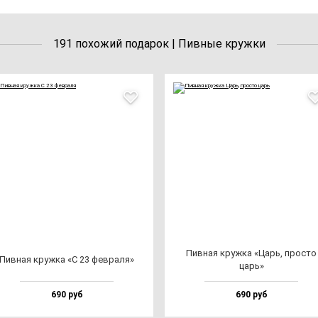
191 похожий подарок | Пивные кружки
Пив­ная круж­ка «Царь, прос­то
Пив­ная круж­ка «С 23 фев­ра­ля»
царь»
690 руб
690 руб