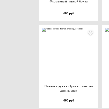
Фир­мен­ный пив­ной бо­кал
690 руб
Пив­ная круж­ка «Тро­гать опас­но
для жиз­ни»
690 руб