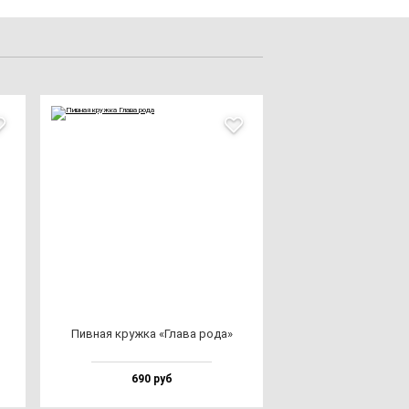
Пив­ная круж­ка «Гла­ва ро­да»
690 руб