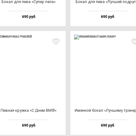
Бокал для пи­ва «Супер па­па»
Бокал для пи­ва «Луч­шей под­ру­г
690 руб
690 руб
Пив­ная круж­ка «С Днем ВМФ»
Имен­ной бо­кал «Луч­ше­му тре­не­
690 руб
690 руб