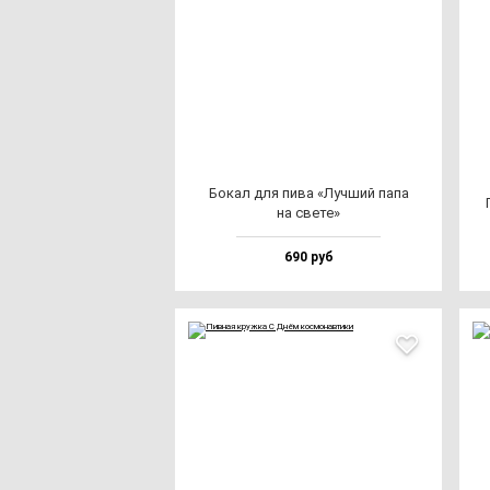
Бокал для пи­ва «Луч­ший па­па
на све­те»
690 руб