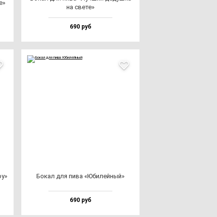
е»
на све­те»
690 руб
ру»
Бокал для пи­ва «Юби­лей­ный»
690 руб