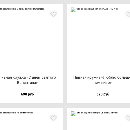
Пив­ная круж­ка «С днем свя­то­го
Пив­ная круж­ка «Люб­лю боль­ш
Вален­ти­на»
чем пи­во»
690 руб
690 руб