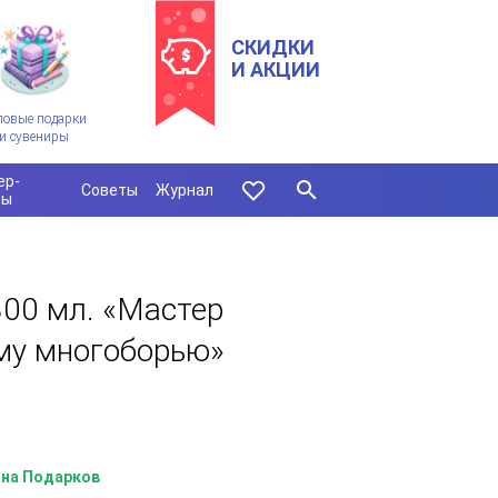
СКИДКИ
И АКЦИИ
ловые подарки
и сувениры
ер-
Советы
Журнал
сы
00 мл. «Мастер
ому многоборью»
на Подарков