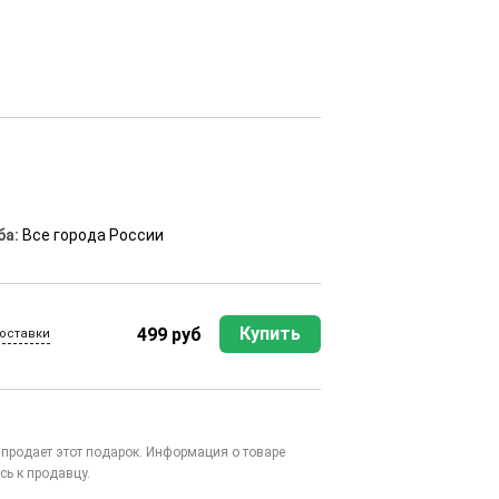
ба:
Все города России
Купить
499 руб
оставки
то продает этот подарок. Информация о товаре
сь к продавцу.