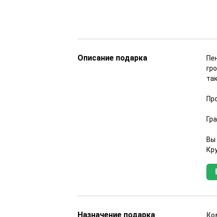
Описание подарка
Пе
гр
так
Про
Гр
Вы
Кру
Назначение подарка
Ко