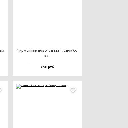
ных
Фир­мен­ный но­во­год­ний пив­ной бо­
кал
690 руб