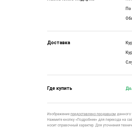
По
Об
Доставка
Ку
Ку
Сл
Где купить
До
Изображение
предоставлено продавцом
данного 
Нажмите кнопку «Подробнее» для перехода на са
носит справочный характер. Для уточнения технич