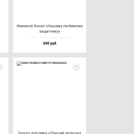
Имен­ной бо­кал «Наше­му лю­би­мо­му
за­щит­ни­ку»
690 руб
Бокал для пи­ва «Луч­ший де­душ­ка