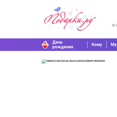
от 
День
Кому
Му
рождения