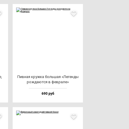
е,
Пив­ная круж­ка боль­шая «Леген­ды
рож­да­ют­ся в фев­ра­ле»
690 руб