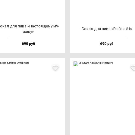
окал для пи­ва «Нас­то­яще­му му­
Бокал для пи­ва «Рыбак #1»
жи­ку»
690 руб
690 руб