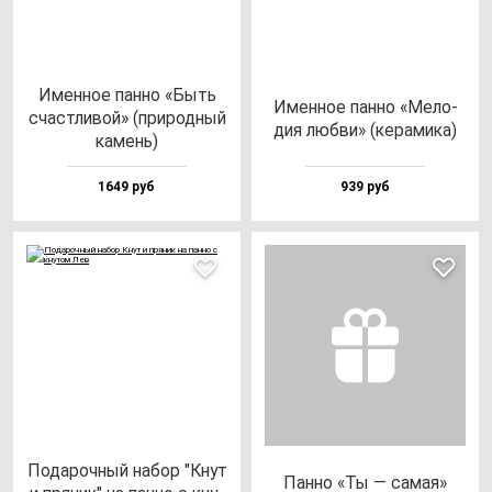
Имен­ное пан­но «Быть
Имен­ное пан­но «Мело­
счас­тли­вой» (при­род­ный
дия люб­ви» (ке­ра­ми­ка)
ка­мень)
1649 руб
939 руб
Пода­роч­ный на­бор "Кнут
Пан­но «Ты — са­мая»