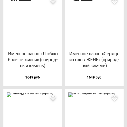
Имен­ное пан­но «Люб­лю
Имен­ное пан­но «Сер­дце
боль­ше жиз­ни» (при­род­
из слов ЖЕНЕ» (при­род­
ный ка­мень)
ный ка­мень)
1649 руб
1649 руб