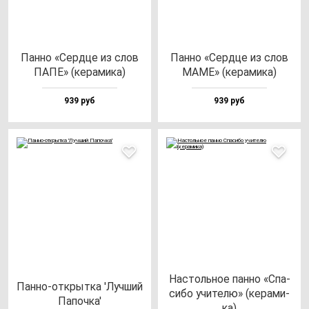
Пан­но «Сер­дце из слов
Пан­но «Сер­дце из слов
ПАПЕ» (ке­ра­ми­ка)
МАМЕ» (ке­ра­ми­ка)
939 руб
939 руб
Нас­толь­ное пан­но «Спа­
Пан­но-от­крыт­ка 'Луч­ший
си­бо учи­те­лю» (ке­ра­ми­
Папоч­ка'
ка)