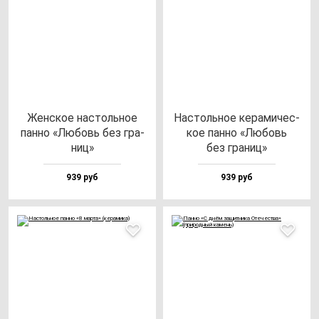
Жен­ское нас­толь­ное
Нас­толь­ное ке­ра­ми­чес­
пан­но «Любовь без гра­
кое пан­но «Любовь
ниц»
без гра­ниц»
939 руб
939 руб