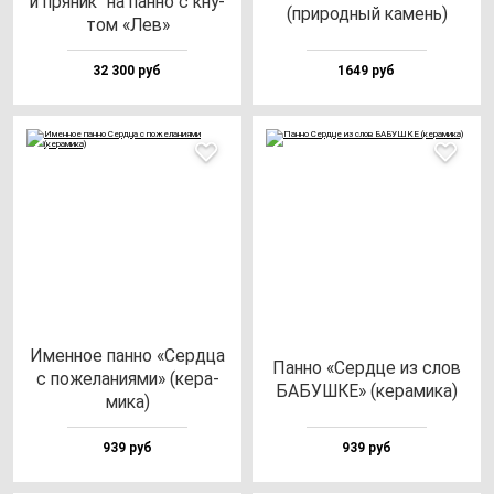
и пря­ник" на пан­но с кну­
(при­род­ный ка­мень)
том «Лев»
32 300 руб
1649 руб
Имен­ное пан­но «Сер­дца
Пан­но «Сер­дце из слов
с по­же­ла­ни­ями» (ке­ра­
БАБУШКЕ» (ке­ра­ми­ка)
ми­ка)
939 руб
939 руб