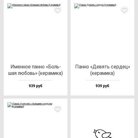
Имен­ное пан­но «Боль­
Пан­но «Девять сер­дец»
шая лю­бовь» (ке­ра­ми­ка)
(ке­ра­ми­ка)
939 руб
939 руб