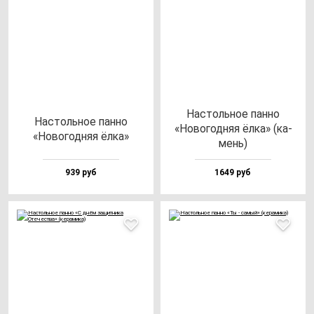
Нас­толь­ное пан­но
Нас­толь­ное пан­но
«Ново­год­няя ёл­ка» (ка­
«Ново­год­няя ёл­ка»
мень)
939 руб
1649 руб