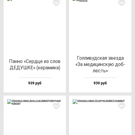
Гол­ли­вуд­ская звез­да
Пан­но «Сер­дце из слов
«За ме­ди­цин­скую доб­
ДЕДУШКЕ» (ке­ра­ми­ка)
лесть»
939 руб
939 руб