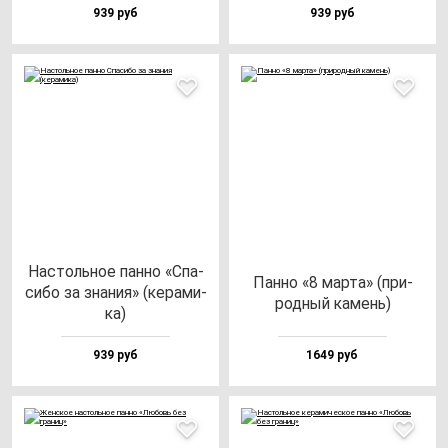
939 руб
939 руб
Нас­толь­ное пан­но «Спа­
Пан­но «8 мар­та» (при­
си­бо за зна­ния» (ке­ра­ми­
род­ный ка­мень)
ка)
939 руб
1649 руб