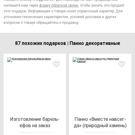
напишите нам через
форму обратной связи
, чтобы узнать, кто продает
этот подарок. Информация о товаре носит справочный характер. Для
уточнения технических характеристик, условий доставки и других
вопросов о товаре обращайтесь к продавцу.
87 похожих подарков | Панно декоративные
Изго­тов­ле­ние ба­рель­
Пан­но «Вмес­те нав­сег­
ефов на за­каз
да» (при­род­ный ка­мень)