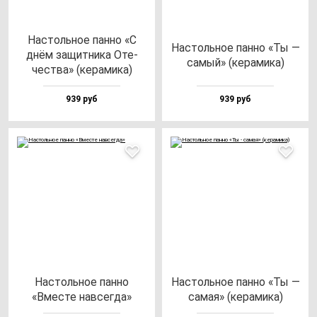
Нас­толь­ное пан­но «С
Нас­толь­ное пан­но «Ты —
днём за­щит­ни­ка Оте­
са­мый» (ке­ра­ми­ка)
чес­тва» (ке­ра­ми­ка)
939 руб
939 руб
Нас­толь­ное пан­но
Нас­толь­ное пан­но «Ты —
«Вмес­те нав­сег­да»
са­мая» (ке­ра­ми­ка)