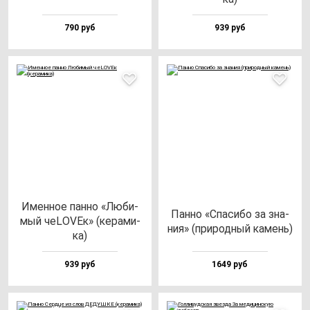
790 руб
939 руб
Имен­ное пан­но «Люби­
Пан­но «Спа­си­бо за зна­
мый чеLOVEк» (ке­ра­ми­
ния» (при­род­ный ка­мень)
ка)
939 руб
1649 руб