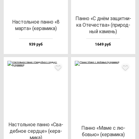
Пан­но «С днём за­щит­ни­
Нас­толь­ное пан­но «8
ка Оте­чес­тва» (при­род­
мар­та» (ке­ра­ми­ка)
ный ка­мень)
939 руб
1649 руб
Нас­толь­ное пан­но «Сва­
Пан­но «Маме с лю­
деб­ное сер­дце» (ке­ра­
бовью» (ке­ра­ми­ка)
ми­ка)