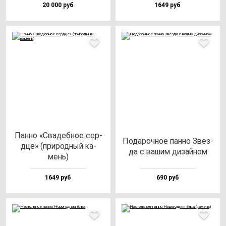
20 000 руб
1649 руб
Пан­но «Сва­деб­ное сер­
Пода­роч­ное пан­но Звез­
дце» (при­род­ный ка­
да с ва­шим ди­зай­ном
мень)
1649 руб
690 руб