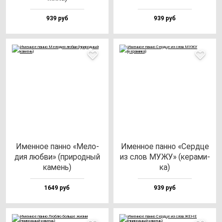
939 руб
939 руб
Имен­ное пан­но «Мело­
Имен­ное пан­но «Сер­дце
дия люб­ви» (при­род­ный
из слов МУЖУ» (ке­ра­ми­
ка­мень)
ка)
1649 руб
939 руб