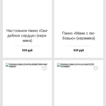
Нас­толь­ное пан­но «Сва­
Пан­но «Маме с лю­
деб­ное сер­дце» (ке­ра­
бовью» (ке­ра­ми­ка)
ми­ка)
939 руб
939 руб