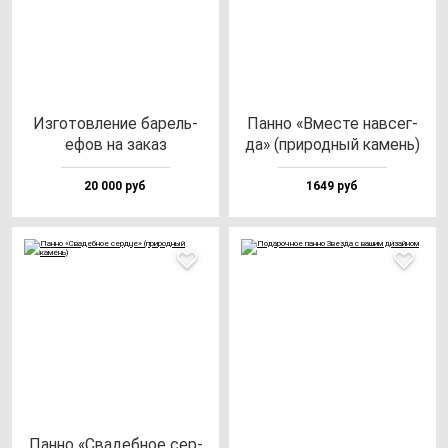
Изго­тов­ле­ние ба­рель­
Пан­но «Вмес­те нав­сег­
ефов на за­каз
да» (при­род­ный ка­мень)
20 000 руб
1649 руб
Пан­но «Сва­деб­ное сер­