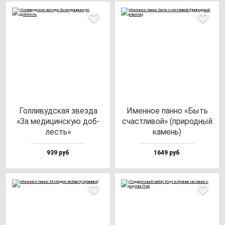
Гол­ли­вуд­ская звез­да
Имен­ное пан­но «Быть
«За ме­ди­цин­скую доб­
счас­тли­вой» (при­род­ный
лесть»
ка­мень)
939 руб
1649 руб