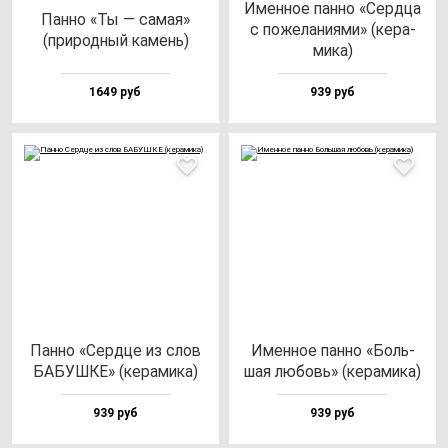
Имен­ное пан­но «Сер­дца
Пан­но «Ты — са­мая»
с по­же­ла­ни­ями» (ке­ра­
(при­род­ный ка­мень)
ми­ка)
1649 руб
939 руб
Пан­но «Сер­дце из слов
Имен­ное пан­но «Боль­
БАБУШКЕ» (ке­ра­ми­ка)
шая лю­бовь» (ке­ра­ми­ка)
939 руб
939 руб