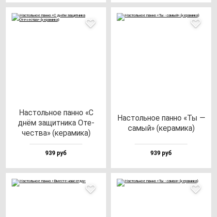
Нас­толь­ное пан­но «С
Нас­толь­ное пан­но «Ты —
днём за­щит­ни­ка Оте­
са­мый» (ке­ра­ми­ка)
чес­тва» (ке­ра­ми­ка)
939 руб
939 руб