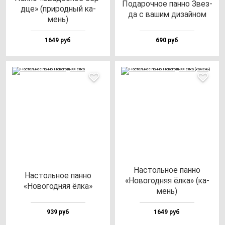
Пода­роч­ное пан­но Звез­
дце» (при­род­ный ка­
да с ва­шим ди­зай­ном
мень)
1649 руб
690 руб
Нас­толь­ное пан­но
Нас­толь­ное пан­но
«Ново­год­няя ёл­ка» (ка­
«Ново­год­няя ёл­ка»
мень)
939 руб
1649 руб