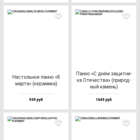
Пан­но «С днём за­щит­ни­
Нас­толь­ное пан­но «8
ка Оте­чес­тва» (при­род­
мар­та» (ке­ра­ми­ка)
ный ка­мень)
939 руб
1649 руб