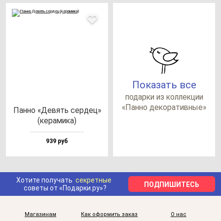
Показать все
по­дар­ки из кол­лек­ции
«Пан­но де­ко­ра­тив­ные»
Пан­но «Девять сер­дец»
(ке­ра­ми­ка)
939 руб
Хотите получать
секретные
ПОДПИШИТЕСЬ
советы от «Подарки.ру»?
Магазинам
Как оформить заказ
О нас