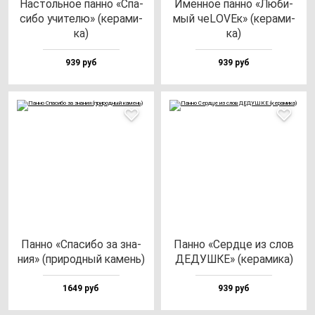
Нас­толь­ное пан­но «Спа­
Имен­ное пан­но «Люби­
си­бо учи­те­лю» (ке­ра­ми­
мый чеLOVEк» (ке­ра­ми­
ка)
ка)
939 руб
939 руб
Пан­но «Спа­си­бо за зна­
Пан­но «Сер­дце из слов
ния» (при­род­ный ка­мень)
ДЕДУШКЕ» (ке­ра­ми­ка)
1649 руб
939 руб