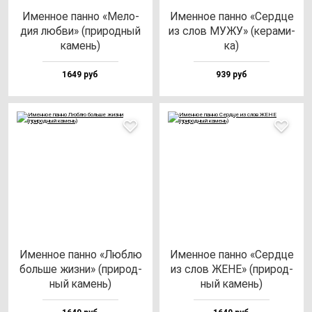
Имен­ное пан­но «Мело­
Имен­ное пан­но «Сер­дце
дия люб­ви» (при­род­ный
из слов МУЖУ» (ке­ра­ми­
ка­мень)
ка)
1649 руб
939 руб
Имен­ное пан­но «Люб­лю
Имен­ное пан­но «Сер­дце
боль­ше жиз­ни» (при­род­
из слов ЖЕНЕ» (при­род­
ный ка­мень)
ный ка­мень)