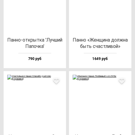
Пан­но-от­крыт­ка 'Луч­ший
Пан­но «Жен­щи­на дол­жна
Папоч­ка'
быть счас­тли­вой»
790 руб
1649 руб