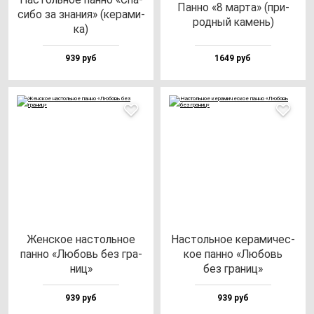
Пан­но «8 мар­та» (при­
си­бо за зна­ния» (ке­ра­ми­
род­ный ка­мень)
ка)
939 руб
1649 руб
Жен­ское нас­толь­ное
Нас­толь­ное ке­ра­ми­чес­
пан­но «Любовь без гра­
кое пан­но «Любовь
ниц»
без гра­ниц»
939 руб
939 руб