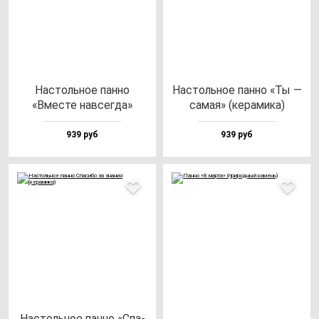
Нас­толь­ное пан­но
Нас­толь­ное пан­но «Ты —
«Вмес­те нав­сег­да»
са­мая» (ке­ра­ми­ка)
939 руб
939 руб
Нас­толь­ное пан­но «Спа­