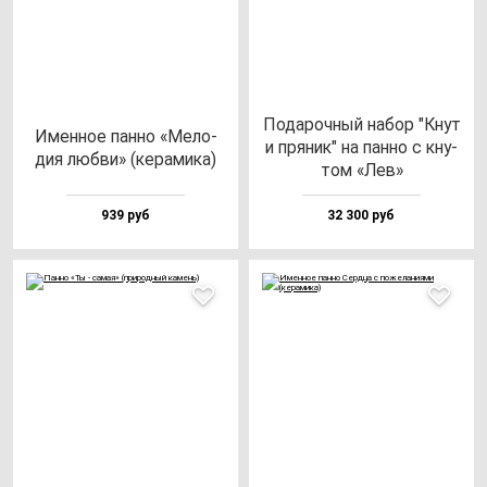
Пода­роч­ный на­бор "Кнут
Имен­ное пан­но «Мело­
и пря­ник" на пан­но с кну­
дия люб­ви» (ке­ра­ми­ка)
том «Лев»
939 руб
32 300 руб