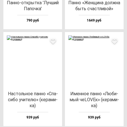
Пан­но-от­крыт­ка 'Луч­ший
Пан­но «Жен­щи­на дол­жна
Папоч­ка'
быть счас­тли­вой»
790 руб
1649 руб
Нас­толь­ное пан­но «Спа­
Имен­ное пан­но «Люби­
си­бо учи­те­лю» (ке­ра­ми­
мый чеLOVEк» (ке­ра­ми­
ка)
ка)
939 руб
939 руб