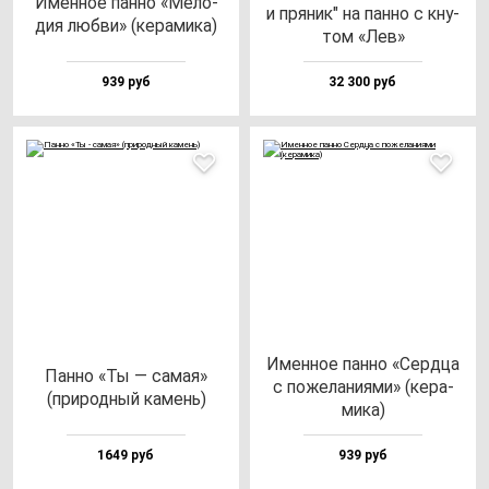
Имен­ное пан­но «Мело­
и пря­ник" на пан­но с кну­
дия люб­ви» (ке­ра­ми­ка)
том «Лев»
939 руб
32 300 руб
Имен­ное пан­но «Сер­дца
Пан­но «Ты — са­мая»
с по­же­ла­ни­ями» (ке­ра­
(при­род­ный ка­мень)
ми­ка)
1649 руб
939 руб