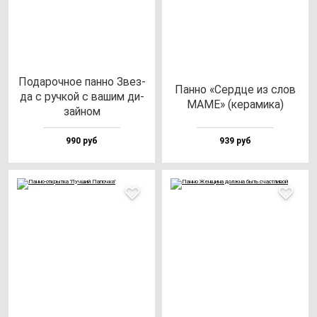
Пода­роч­ное пан­но Звез­
Пан­но «Сер­дце из слов
да с руч­кой с ва­шим ди­
МАМЕ» (ке­ра­ми­ка)
зай­ном
990 руб
939 руб