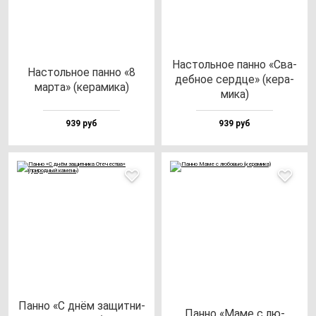
Нас­толь­ное пан­но «Сва­
Нас­толь­ное пан­но «8
деб­ное сер­дце» (ке­ра­
мар­та» (ке­ра­ми­ка)
ми­ка)
939 руб
939 руб
Пан­но «С днём за­щит­ни­
Пан­но «Маме с лю­