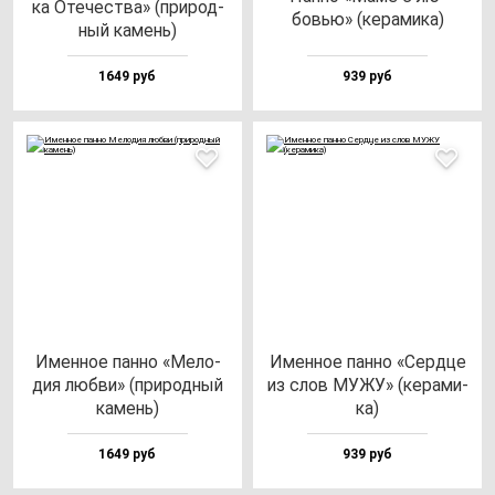
ка Оте­чес­тва» (при­род­
бовью» (ке­ра­ми­ка)
ный ка­мень)
1649 руб
939 руб
Имен­ное пан­но «Мело­
Имен­ное пан­но «Сер­дце
дия люб­ви» (при­род­ный
из слов МУЖУ» (ке­ра­ми­
ка­мень)
ка)
1649 руб
939 руб