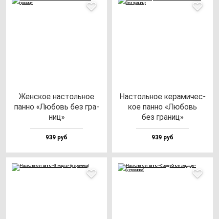
Жен­ское нас­толь­ное
Нас­толь­ное ке­ра­ми­чес­
пан­но «Любовь без гра­
кое пан­но «Любовь
ниц»
без гра­ниц»
939 руб
939 руб