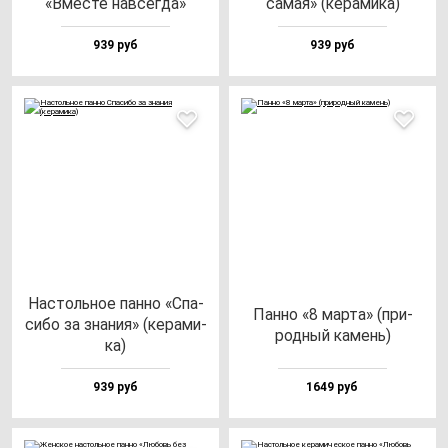
«Вмес­те нав­сег­да»
са­мая» (ке­ра­ми­ка)
939 руб
939 руб
Нас­толь­ное пан­но «Спа­
Пан­но «8 мар­та» (при­
си­бо за зна­ния» (ке­ра­ми­
род­ный ка­мень)
ка)
939 руб
1649 руб