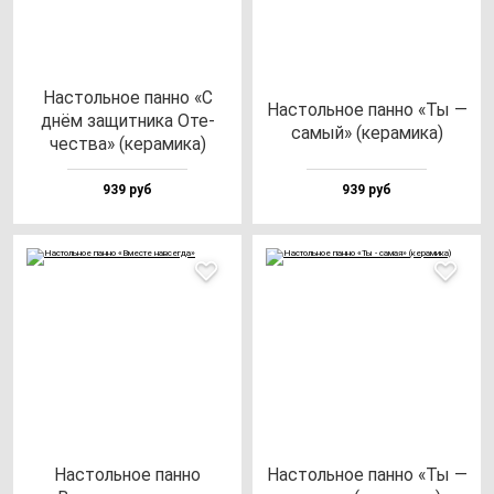
Нас­толь­ное пан­но «С
Нас­толь­ное пан­но «Ты —
днём за­щит­ни­ка Оте­
са­мый» (ке­ра­ми­ка)
чес­тва» (ке­ра­ми­ка)
939 руб
939 руб
Нас­толь­ное пан­но
Нас­толь­ное пан­но «Ты —