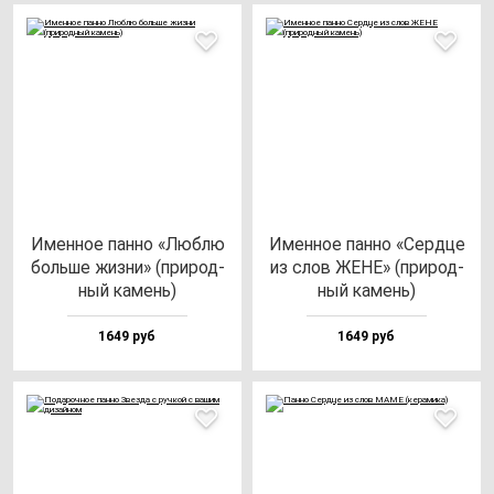
Имен­ное пан­но «Люб­лю
Имен­ное пан­но «Сер­дце
боль­ше жиз­ни» (при­род­
из слов ЖЕНЕ» (при­род­
ный ка­мень)
ный ка­мень)
1649 руб
1649 руб