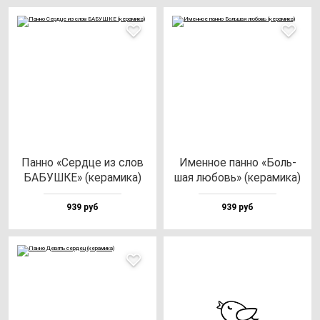
Пан­но «Сер­дце из слов
Имен­ное пан­но «Боль­
БАБУШКЕ» (ке­ра­ми­ка)
шая лю­бовь» (ке­ра­ми­ка)
939 руб
939 руб