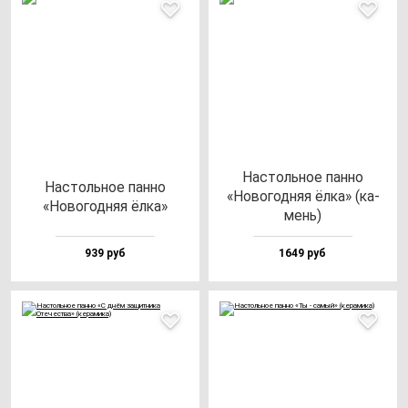
Нас­толь­ное пан­но
Нас­толь­ное пан­но
«Ново­год­няя ёл­ка» (ка­
«Ново­год­няя ёл­ка»
мень)
939 руб
1649 руб