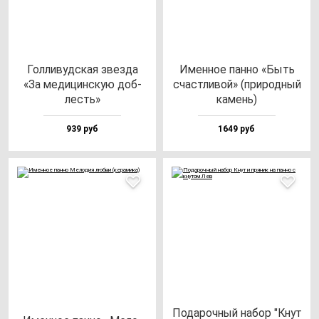
Гол­ли­вуд­ская звез­да
Имен­ное пан­но «Быть
«За ме­ди­цин­скую доб­
счас­тли­вой» (при­род­ный
лесть»
ка­мень)
939 руб
1649 руб
Пода­роч­ный на­бор "Кнут