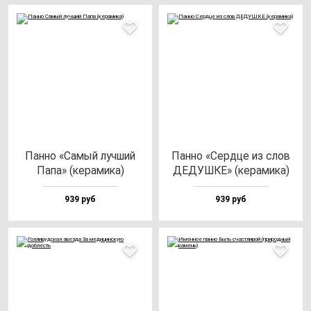
Пан­но «Самый луч­ший
Пан­но «Сер­дце из слов
Папа» (ке­ра­ми­ка)
ДЕДУШКЕ» (ке­ра­ми­ка)
939 руб
939 руб