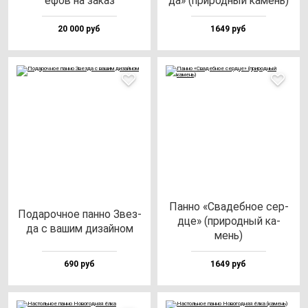
ефов на за­каз
да» (при­род­ный ка­мень)
20 000 руб
1649 руб
Пан­но «Сва­деб­ное сер­
Пода­роч­ное пан­но Звез­
дце» (при­род­ный ка­
да с ва­шим ди­зай­ном
мень)
690 руб
1649 руб