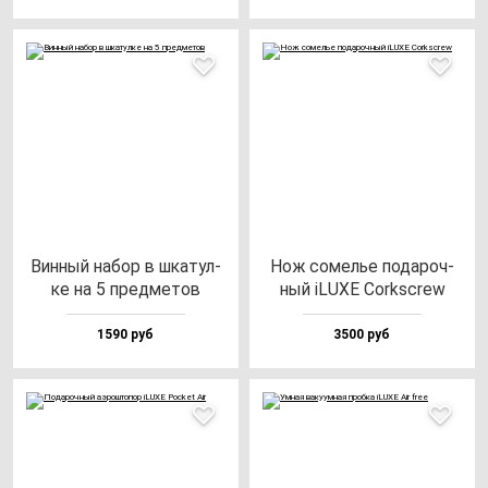
Вин­ный на­бор в шка­тул­
Нож со­мелье по­да­роч­
ке на 5 пред­ме­тов
ный iLUXE Corkscrew
1590 руб
3500 руб