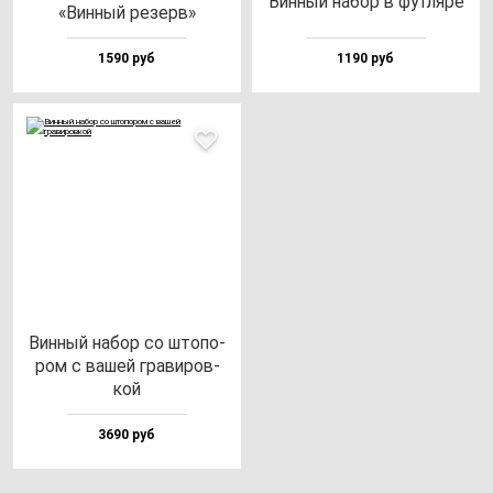
Вин­ный на­бор в фут­ля­ре
«Вин­ный ре­зерв»
1590 руб
1190 руб
Вин­ный на­бор со што­по­
ром с ва­шей гра­ви­ров­
кой
3690 руб