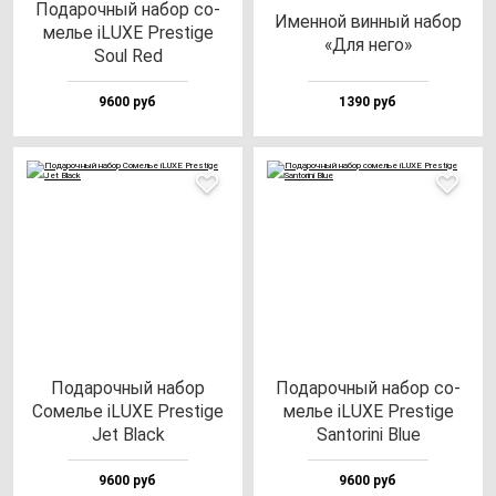
Пода­роч­ный на­бор со­
Имен­ной вин­ный на­бор
мелье iLUXE Pres­ti­ge
«Для не­го»
Soul Red
9600 руб
1390 руб
Пода­роч­ный на­бор
Пода­роч­ный на­бор со­
Сомелье iLUXE Pres­ti­ge
мелье iLUXE Pres­ti­ge
Jet Black
San­to­ri­ni Blue
9600 руб
9600 руб