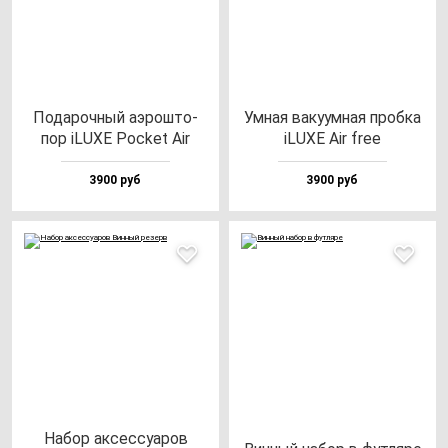
Пода­роч­ный аэрош­то­
Умная ва­ку­ум­ная проб­ка
пор iLUXE Poc­ket Air
iLUXE Air free
3900 руб
3900 руб
Набор ак­сес­су­аров