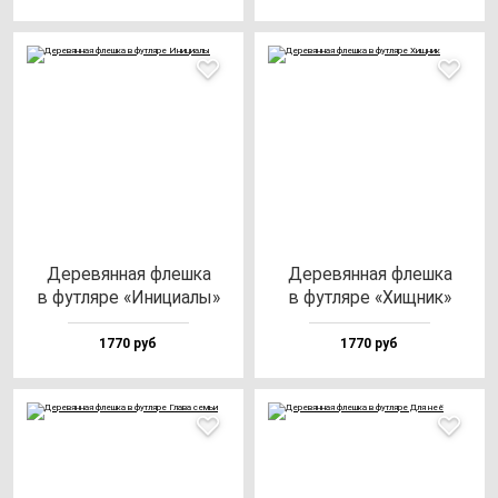
Дере­вян­ная флеш­ка
Дере­вян­ная флеш­ка
в фут­ля­ре «Ини­ци­алы»
в фут­ля­ре «Хищ­ник»
1770 руб
1770 руб