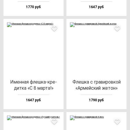
1770 руб
1647 руб
Имен­ная флеш­ка-кре­
Флеш­ка с гра­ви­ров­кой
дит­ка «С 8 мар­та!»
«Армей­ский же­тон»
1647 руб
1790 руб