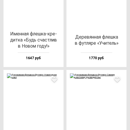
Имен­ная флеш­ка-кре­
Дере­вян­ная флеш­ка
дит­ка «Будь счас­тлив
в фут­ля­ре «Учи­тель»
в Новом го­ду!»
1647 руб
1770 руб