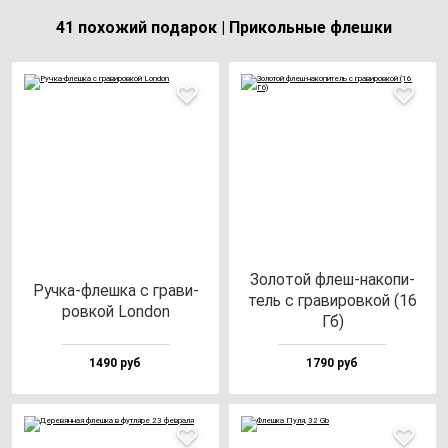
41 похожий подарок | Прикольные флешки
Золо­той флеш-на­ко­пи­
Руч­ка-флеш­ка с гра­ви­
тель с гра­ви­ров­кой (16
ров­кой Lon­don
Гб)
1490 руб
1790 руб