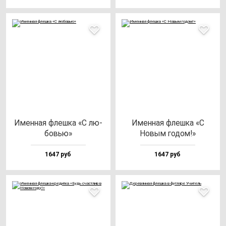
Имен­ная флеш­ка «С лю­
Имен­ная флеш­ка «С
бовью»
Новым го­дом!»
1647 руб
1647 руб