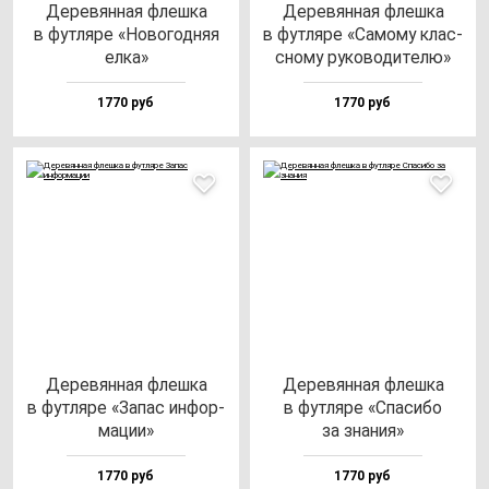
Дере­вян­ная флеш­ка
Дере­вян­ная флеш­ка
в фут­ля­ре «Ново­год­няя
в фут­ля­ре «Само­му клас­
ел­ка»
сно­му ру­ко­во­ди­те­лю»
1770 руб
1770 руб
Дере­вян­ная флеш­ка
Дере­вян­ная флеш­ка
в фут­ля­ре «Запас ин­фор­
в фут­ля­ре «Спа­си­бо
ма­ции»
за зна­ния»
1770 руб
1770 руб