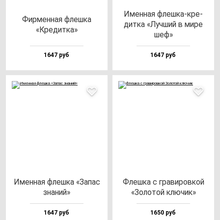
Имен­ная флеш­ка-кре­
Фир­мен­ная флеш­ка
дит­ка «Луч­ший в ми­ре
«Кре­дит­ка»
шеф»
1647 руб
1647 руб
Имен­ная флеш­ка «Запас
Флеш­ка с гра­ви­ров­кой
зна­ний»
«Золо­той клю­чик»
1647 руб
1650 руб