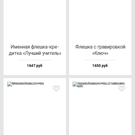
Имен­ная флеш­ка-кре­
Флеш­ка с гра­ви­ров­кой
дит­ка «Луч­ший учи­тель»
«Ключ»
1647 руб
1650 руб