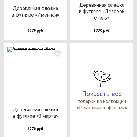
Дере­вян­ная флеш­ка
Дере­вян­ная флеш­ка
в фут­ля­ре «Дело­вой
в фут­ля­ре «Имен­ная»
стиль»
1770 руб
1770 руб
Показать все
по­дар­ки из кол­лек­ции
«При­коль­ные флеш­ки»
Дере­вян­ная флеш­ка
в фут­ля­ре «8 мар­та»
1770 руб