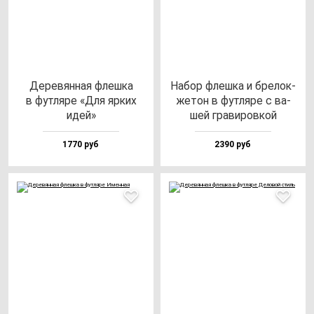
Дере­вян­ная флеш­ка
Набор флеш­ка и бре­лок-
в фут­ля­ре «Для яр­ких
же­тон в фут­ля­ре с ва­
идей»
шей гра­ви­ров­кой
1770 руб
2390 руб