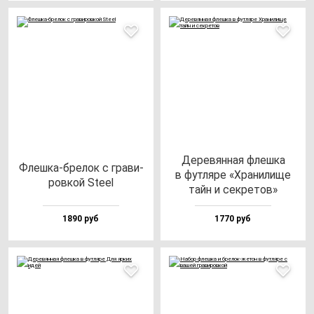
Дере­вян­ная флеш­ка
Флеш­ка-бре­лок с гра­ви­
в фут­ля­ре «Хра­ни­ли­ще
ров­кой Ste­el
тайн и сек­ре­тов»
1890 руб
1770 руб