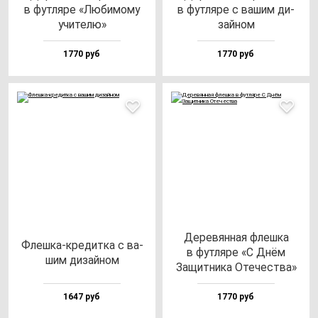
в фут­ля­ре «Люби­мо­му
в фут­ля­ре с ва­шим ди­
учи­те­лю»
зай­ном
1770 руб
1770 руб
Дере­вян­ная флеш­ка
Флеш­ка-кре­дит­ка с ва­
в фут­ля­ре «С Днём
шим ди­зай­ном
Защит­ни­ка Оте­чес­тва»
1647 руб
1770 руб