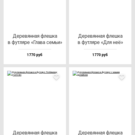
Дере­вян­ная флеш­ка
Дере­вян­ная флеш­ка
в фут­ля­ре «Гла­ва семьи»
в фут­ля­ре «Для неё»
1770 руб
1770 руб
Дере­вян­ная флеш­ка
Дере­вян­ная флеш­ка