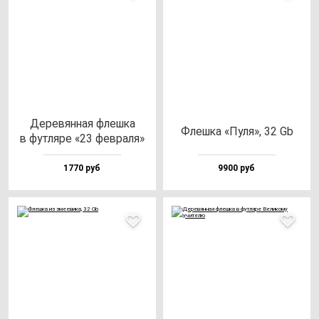
Дере­вян­ная флеш­ка
Флеш­ка «Пуля», 32 Gb
в фут­ля­ре «23 фев­ра­ля»
1770 руб
9900 руб