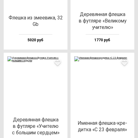
Дере­вян­ная флеш­ка
Флеш­ка из зме­еви­ка, 32
в фут­ля­ре «Вели­ко­му
Gb
учи­те­лю»
5020 руб
1770 руб
Дере­вян­ная флеш­ка
Имен­ная флеш­ка-кре­
в фут­ля­ре «Учи­те­лю
дит­ка «С 23 фев­ра­ля»
с боль­шим сер­дцем»