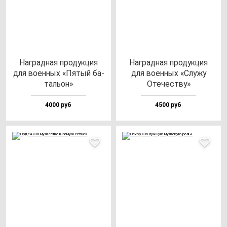
Наг­рад­ная про­дук­ция
Наг­рад­ная про­дук­ция
для во­ен­ных «Пятый ба­
для во­ен­ных «Слу­жу
таль­он»
Оте­чес­тву»
4000 руб
4500 руб