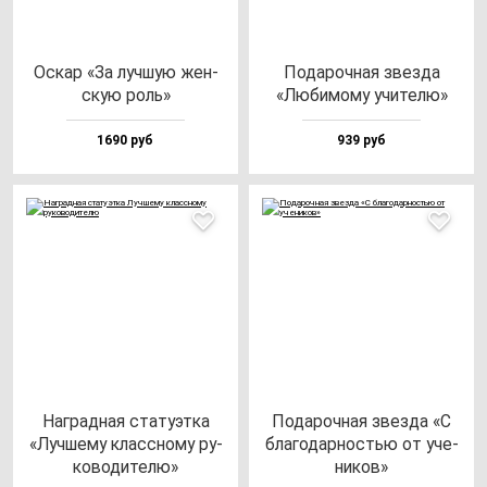
Оскар «За луч­шую жен­
Пода­роч­ная звез­да
скую роль»
«Люби­мо­му учи­те­лю»
1690 руб
939 руб
Наг­рад­ная ста­ту­эт­ка
Пода­роч­ная звез­да «С
«Луч­ше­му клас­сно­му ру­
бла­го­дар­ностью от уче­
ко­во­ди­те­лю»
ни­ков»