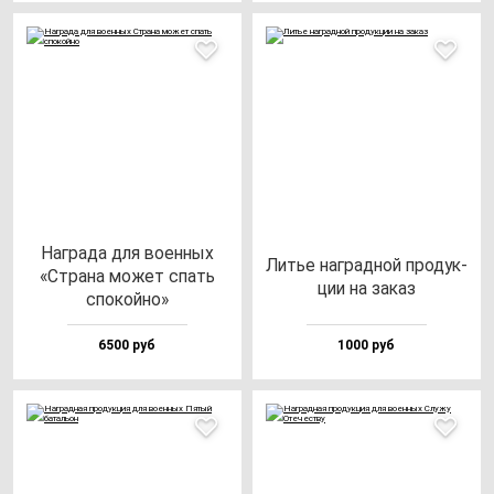
Наг­ра­да для во­ен­ных
Литье наг­рад­ной про­дук­
«Стра­на мо­жет спать
ции на за­каз
спо­кой­но»
6500 руб
1000 руб