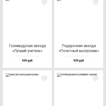
Гол­ли­вуд­ская звез­да
Пода­роч­ная звез­да
«Луч­ший учи­тель»
«Почет­ный вы­пус­кник»
939 руб
939 руб