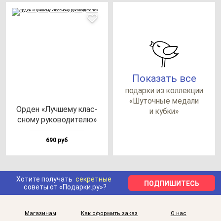
Показать все
по­дар­ки из кол­лек­ции
«Шуточ­ные ме­да­ли
Орден «Луч­ше­му клас­
и куб­ки»
сно­му ру­ко­во­ди­те­лю»
690 руб
Хотите получать
секретные
ПОДПИШИТЕСЬ
советы от «Подарки.ру»?
Магазинам
Как оформить заказ
О нас