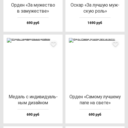
Орден «За му­жес­тво
Оскар «За луч­шую муж­
в за­му­жес­тве»
скую роль»
690 руб
1690 руб
Медаль с ин­ди­ви­ду­аль­
Орден «Само­му луч­ше­му
ным ди­зай­ном
па­пе на све­те»
690 руб
690 руб