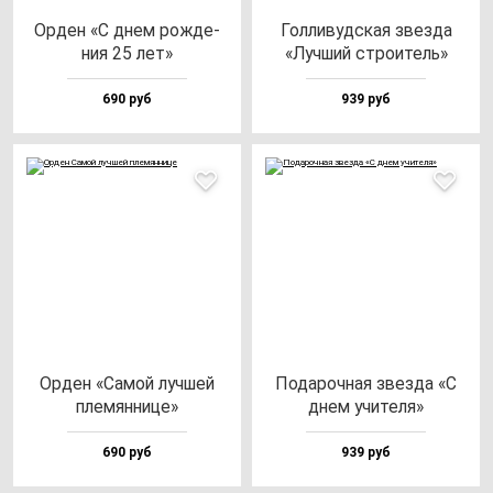
Орден «С днем рож­де­
Гол­ли­вуд­ская звез­да
ния 25 лет»
«Луч­ший стро­итель»
690 руб
939 руб
Орден «Самой луч­шей
Пода­роч­ная звез­да «С
пле­мян­ни­це»
днем учи­те­ля»
690 руб
939 руб