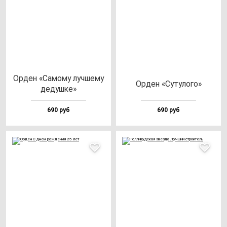
Орден «Само­му луч­ше­му
Орден «Суту­ло­го»
де­душ­ке»
690 руб
690 руб