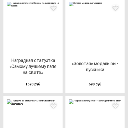
Наг­рад­ная ста­ту­эт­ка
«Золо­тая» ме­даль вы­
«Само­му луч­ше­му па­пе
пус­кни­ка
на све­те»
1690 руб
690 руб