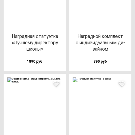
Наг­рад­ная ста­ту­эт­ка
Наг­рад­ной ком­плект
«Луч­ше­му ди­рек­то­ру
с ин­ди­ви­ду­аль­ным ди­
шко­лы»
зай­ном
1890 руб
890 руб