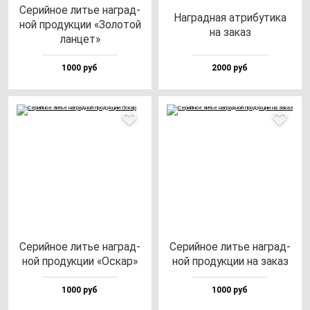
Серий­ное литье наг­рад­
Наг­рад­ная ат­ри­бу­ти­ка
ной про­дук­ции «Золо­той
на за­каз
лан­цет»
1000 руб
2000 руб
Серий­ное литье наг­рад­
Серий­ное литье наг­рад­
ной про­дук­ции «Оскар»
ной про­дук­ции на за­каз
1000 руб
1000 руб