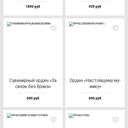
1890 руб
939 руб
Суве­нир­ный ор­ден «За
Орден «Нас­то­яще­му му­
связь без бра­ка»
жи­ку»
690 руб
690 руб