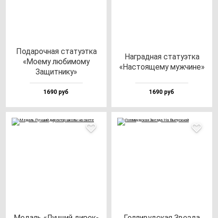
Пода­роч­ная ста­ту­эт­ка
Наг­рад­ная ста­ту­эт­ка
«Моему лю­би­мо­му
«Нас­то­яще­му муж­чи­не»
Защит­ни­ку»
1690 руб
1690 руб
Медаль «Луч­ший ди­рек­
Гол­ли­вуд­ская Звез­да