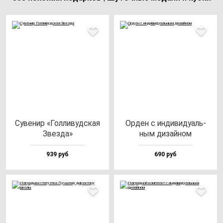
Суве­нир «Гол­ли­вуд­ская
Орден с ин­ди­ви­ду­аль­
Звез­да»
ным ди­зай­ном
939 руб
690 руб