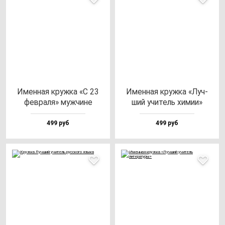
Имен­ная круж­ка «С 23
Имен­ная круж­ка «Луч­
фев­ра­ля» муж­чи­не
ший учи­тель хи­мии»
499 руб
499 руб