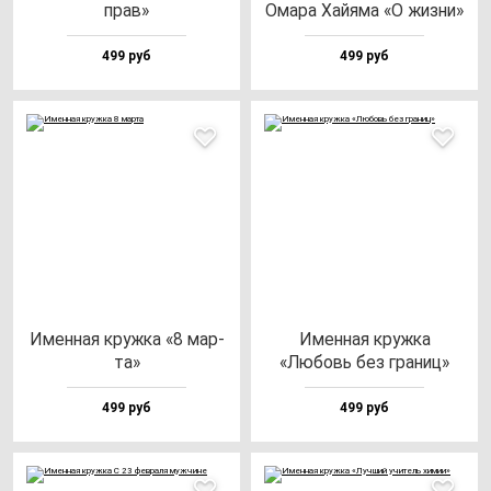
прав»
Ома­ра Хай­яма «О жиз­ни»
499 руб
499 руб
Имен­ная круж­ка «8 мар­
Имен­ная круж­ка
та»
«Любовь без гра­ниц»
499 руб
499 руб