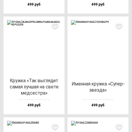
499 руб
499 руб
Круж­ка «Так выг­ля­дит
Имен­ная круж­ка «Супер­
са­мая луч­шая на све­те
звез­да»
мед­сес­тра»
499 руб
499 руб