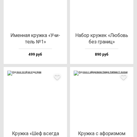
Имен­ная круж­ка «Учи­
Набор кру­жек «Любовь
тель №1»
без гра­ниц»
499 руб
890 руб
Круж­ка «Шеф всег­да
Круж­ка с афо­риз­мом