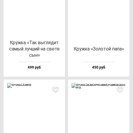
Круж­ка «Так выг­ля­дит
са­мый луч­ший на све­те
Круж­ка «Золо­той па­па»
сын»
499 руб
450 руб