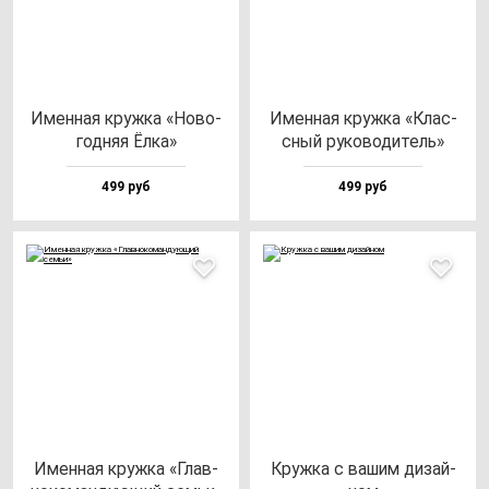
Имен­ная круж­ка «Ново­
Имен­ная круж­ка «Клас­
год­няя Ёлка»
сный ру­ко­во­ди­тель»
499 руб
499 руб
Имен­ная круж­ка «Глав­
Круж­ка с ва­шим ди­зай­