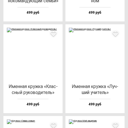
но­ко­ман­ду­ющий семьи»
ном
499 руб
499 руб
Имен­ная круж­ка «Клас­
Имен­ная круж­ка «Луч­
сный ру­ко­во­ди­тель»
ший учи­тель»
499 руб
499 руб