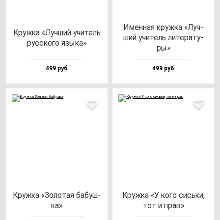
Имен­ная круж­ка «Луч­
Круж­ка «Луч­ший учи­тель
ший учи­тель ли­те­ра­ту­
рус­ско­го язы­ка»
ры»
499 руб
499 руб
Круж­ка «Золо­тая ба­буш­
Круж­ка «У ко­го сись­ки,
ка»
тот и прав»