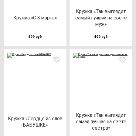
Круж­ка «Так выг­ля­дит
Круж­ка «С 8 мар­та»
са­мый луч­ший на све­те
муж»
499 руб
499 руб
Круж­ка «Так выг­ля­дит
Круж­ка «Сер­дце из слов
са­мая луч­шая на све­те
БАБУШКЕ»
сес­тра»