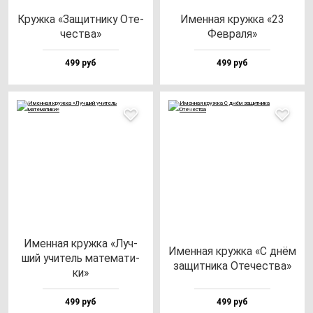
Круж­ка «Защит­ни­ку Оте­
Имен­ная круж­ка «23
чес­тва»
Фев­ра­ля»
499 руб
499 руб
Имен­ная круж­ка «Луч­
Имен­ная круж­ка «С днём
ший учи­тель ма­те­ма­ти­
за­щит­ни­ка Оте­чес­тва»
ки»
499 руб
499 руб