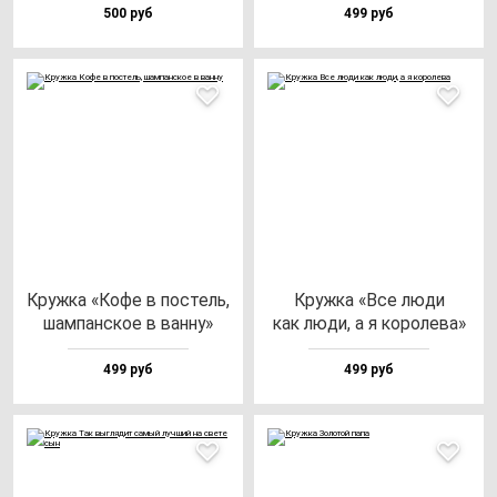
500 руб
499 руб
Круж­ка «Кофе в пос­тель,
Круж­ка «Все лю­ди
шам­пан­ское в ван­ну»
как лю­ди, а я ко­ро­ле­ва»
499 руб
499 руб