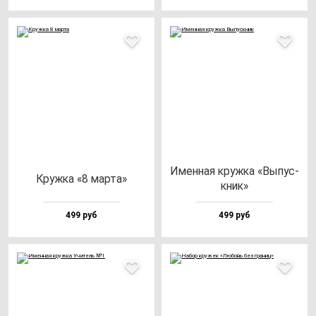
Имен­ная круж­ка «Выпус­
Круж­ка «8 мар­та»
кник»
499 руб
499 руб