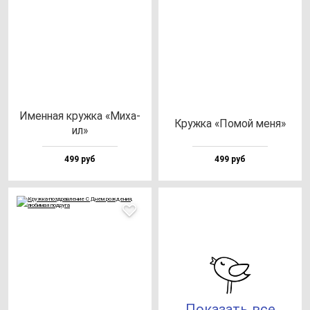
Имен­ная круж­ка «Миха­
Круж­ка «Помой ме­ня»
ил»
499 руб
499 руб
Показать все