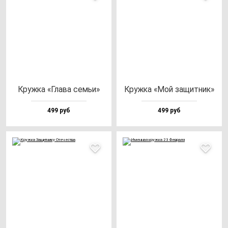
Круж­ка «Гла­ва cемьи»
Круж­ка «Мой за­щит­ник»
499 руб
499 руб