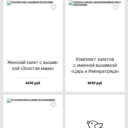
Ком­плект ха­ла­тов
Жен­ский ха­лат с вы­шив­
с имен­ной вы­шив­кой
кой «Золо­тая ма­ма»
«Царь и Импе­рат­ри­ца»
4490 руб
8490 руб