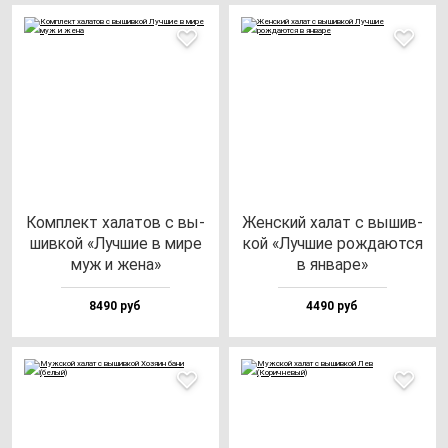
Ком­плект ха­ла­тов с вы­
Жен­ский ха­лат с вы­шив­
шив­кой «Луч­шие в ми­ре
кой «Луч­шие рож­да­ют­ся
муж и же­на»
в ян­ва­ре»
8490 руб
4490 руб