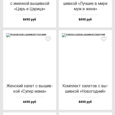
с имен­ной вы­шив­кой
шив­кой «Луч­шие в ми­ре
«Царь и Цари­ца»
муж и же­на»
8490 руб
8490 руб
Жен­ский ха­лат с вы­шив­
Ком­плект ха­ла­тов с вы­
кой «Супер ма­ма»
шив­кой «Ново­год­ний»
4490 руб
8490 руб