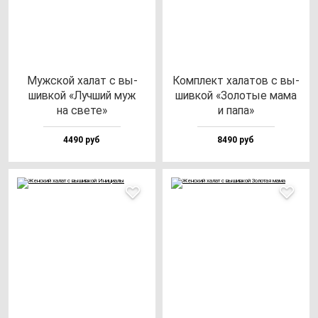
Муж­ской ха­лат с вы­
Ком­плект ха­ла­тов с вы­
шив­кой «Луч­ший муж
шив­кой «Золо­тые ма­ма
на све­те»
и па­па»
4490 руб
8490 руб