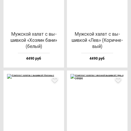
Муж­ской ха­лат с вы­
Муж­ской ха­лат с вы­
шив­кой «Хозя­ин ба­ни»
шив­кой «Лев» (Корич­не­
(бе­лый)
вый)
4490 руб
4490 руб