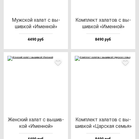
Муж­ской ха­лат с вы­
Ком­плект ха­ла­тов с вы­
шив­кой «Имен­ной»
шив­кой «Имен­ной»
4490 руб
8490 руб
Жен­ский ха­лат с вы­шив­
Ком­плект ха­ла­тов с вы­
кой «Имен­ной»
шив­кой «Цар­ская семья»