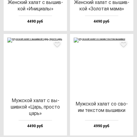
Жен­ский ха­лат с вы­шив­
Жен­ский ха­лат с вы­шив­
кой «Ини­ци­алы»
кой «Золо­тая ма­ма»
4490 руб
4490 руб
Муж­ской ха­лат с вы­
Муж­ской ха­лат со сво­
шив­кой «Царь, прос­то
им тек­стом вы­шив­ки
царь»
4490 руб
4990 руб