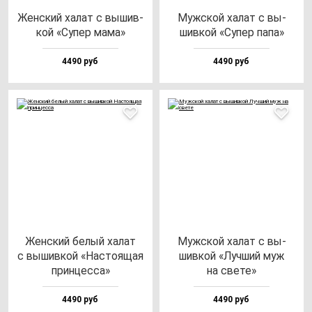
Жен­ский ха­лат с вы­шив­
Муж­ской ха­лат с вы­
кой «Супер ма­ма»
шив­кой «Супер па­па»
4490 руб
4490 руб
Жен­ский бе­лый ха­лат
Муж­ской ха­лат с вы­
с вы­шив­кой «Нас­то­ящая
шив­кой «Луч­ший муж
прин­цес­са»
на све­те»
4490 руб
4490 руб