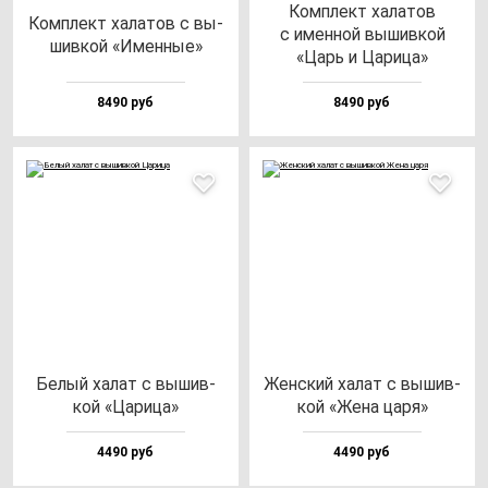
Ком­плект ха­ла­тов
Ком­плект ха­ла­тов с вы­
с имен­ной вы­шив­кой
шив­кой «Имен­ные»
«Царь и Цари­ца»
8490 руб
8490 руб
Белый ха­лат с вы­шив­
Жен­ский ха­лат с вы­шив­
кой «Цари­ца»
кой «Жена ца­ря»
4490 руб
4490 руб