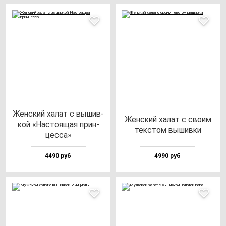
Жен­ский ха­лат с вы­шив­
Жен­ский ха­лат с сво­им
кой «Нас­то­ящая прин­
тек­стом вы­шив­ки
цес­са»
4490 руб
4990 руб