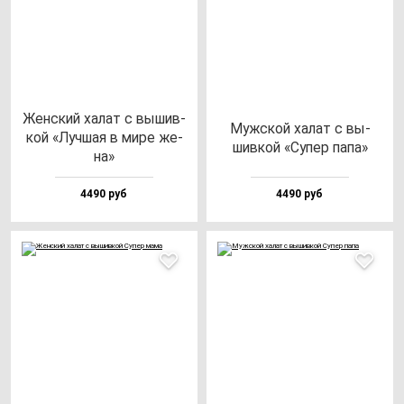
Жен­ский ха­лат с вы­шив­
Муж­ской ха­лат с вы­
кой «Луч­шая в ми­ре же­
шив­кой «Супер па­па»
на»
4490 руб
4490 руб