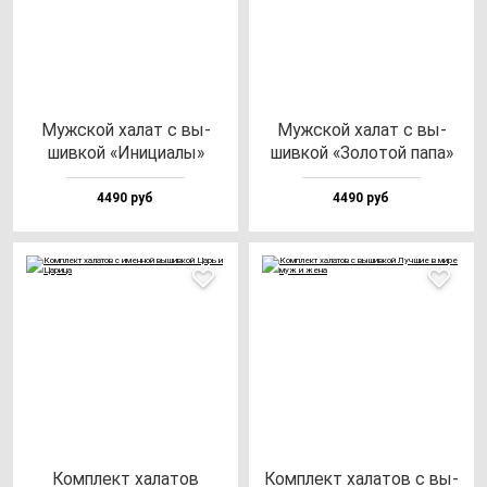
Муж­ской ха­лат с вы­
Муж­ской ха­лат с вы­
шив­кой «Ини­ци­алы»
шив­кой «Золо­той па­па»
4490 руб
4490 руб
Ком­плект ха­ла­тов
Ком­плект ха­ла­тов с вы­